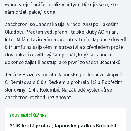
vybral stejné hráče i realizační tým. Děkuji všem, kteří
nám drželi palce," dodal.
Gymnastika
Zaccheroni se Japonska ujal v roce 2010 po Takešim
Házená
Okadovi. Předtím vedl přední italské kluby AC Milán,
Inter Milán, Lazio Řím a Juventus Turín. Japonce dovedl
Jezdectví
k triumfu na asijském mistrovství a s přehledem prošel
i kvalifikací o světový šampionát, když si Japonci
Judo
dokonce zajistili postup jako první ze všech účastníků.
Krasobruslení
Jenže v Brazílii skončilo Japonsko poslední ve skupině
C. Remizovalo 0:0 s Řeckem a prohrálo 1:2 s Pobřežím
Lezení
slonoviny i 1:4 s Kolumbií. Na základě výsledků se
Zaccheroni rozhodl rezignovat.
Lyže a snowboard
Moderní pětiboj
SOUVISEJÍCÍ ČLÁNKY
Motorsport
Příliš krutá prohra, Japonsko padlo s Kolumbií