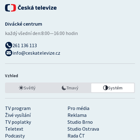
Divácké centrum
každý všední den:
8:00—16:00 hodin
261 136 113
info@ceskatelevize.cz
Vzhled
Světlý
Tmavý
Systém
TV program
Pro média
Živé vysílání
Reklama
TV poplatky
Studio Brno
Teletext
Studio Ostrava
Podcasty
Rada ČT