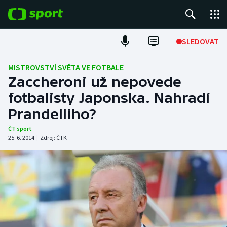
POPULÁRNÍ
SLEDOVAT
Fotbal
MISTROVSTVÍ SVĚTA VE FOTBALE
Zaccheroni už nepovede
Hokej
fotbalisty Japonska. Nahradí
Prandelliho?
Tenis
ČT sport
Atletika
25. 6. 2014
|
Zdroj:
ČTK
Cyklistika
DALŠÍ SPORTY
Americký fotbal
NEPŘEHLÉDNĚTE