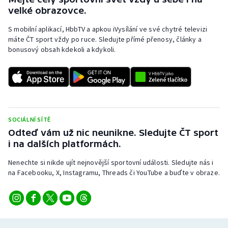
Stolní tenis
velké obrazovce.
S mobilní aplikací, HbbTV a apkou iVysílání ve své chytré televizi
Triatlon
máte ČT sport vždy po ruce. Sledujte přímé přenosy, články a
bonusový obsah kdekoli a kdykoli.
Veslování
Vodní slalom
Volejbal
SOCIÁLNÍ SÍTĚ
Ostatní
Odteď vám už nic neunikne. Sledujte ČT sport
i na dalších platformách.
Nenechte si nikde ujít nejnovější sportovní události. Sledujte nás i
na Facebooku, X, Instagramu, Threads či YouTube a buďte v obraze.