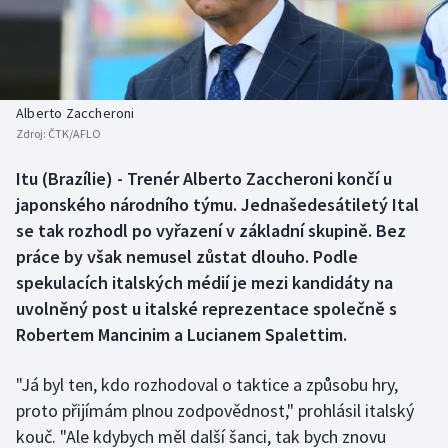
Baseball a softbal
Soutěže
Basketbal
Historické návraty
Biatlon
Aplikace ČT sport
Alberto Zaccheroni
Zdroj:
ČTK/AFLO
Boby a skeleton
AZ kvíz
Itu (Brazílie) - Trenér Alberto Zaccheroni končí u
japonského národního týmu. Jednašedesátiletý Ital
Box
se tak rozhodl po vyřazení v základní skupině. Bez
Curling
práce by však nemusel zůstat dlouho. Podle
spekulacích italských médií je mezi kandidáty na
Dostihy
uvolněný post u italské reprezentace společně s
Robertem Mancinim a Lucianem Spalettim.
Florbal
"Já byl ten, kdo rozhodoval o taktice a způsobu hry,
Futsal
proto přijímám plnou zodpovědnost," prohlásil italský
kouč. "Ale kdybych měl další šanci, tak bych znovu
Golf