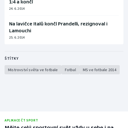
1:4 a končí
Olympijské hry
24. 6. 2014
Parasport
Na lavičce Italů končí Prandelli, rezignoval i
Lamouchi
Plavání
25. 6. 2014
Plážový volejbal
ŠTÍTKY
Ragby
Mistrovství světa ve fotbale
Fotbal
MS ve fotbale 2014
Rychlobruslení
Rychlostní kanoistika
Short track
Sportovní střelba
APLIKACE ČT SPORT
Mějte celý sportovní svět vždy u sebe i na