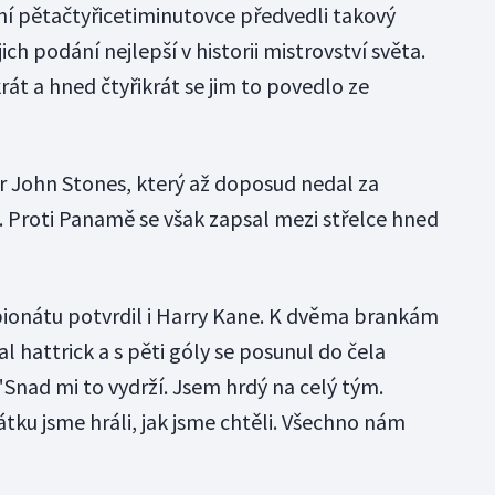
vní pětačtyřicetiminutovce předvedli takový
ich podání nejlepší v historii mistrovství světa.
rát a hned čtyřikrát se jim to povedlo ze
er John Stones, který až doposud nedal za
. Proti Panamě se však zapsal mezi střelce hned
ionátu potvrdil i Harry Kane. K dvěma brankám
l hattrick a s pěti góly se posunul do čela
Snad mi to vydrží. Jsem hrdý na celý tým.
átku jsme hráli, jak jsme chtěli. Všechno nám