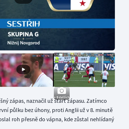
+ 8 dalších
šný zápas, naznačil už start zápasu. Zatímco
první půlku bez úhony, proti Anglii už v 8. minutě
oslal roh přesně do vápna, kde zůstal nehlídaný