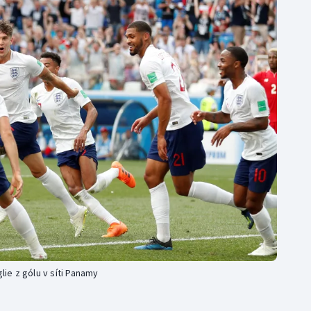
Moderní pětiboj
Triatlon
Motorsport
Veslování
Olympijské hry
Vodní slalom
Parasport
Volejbal
Plavání
Ostatní
Plážový volejbal
lie z gólu v síti Panamy