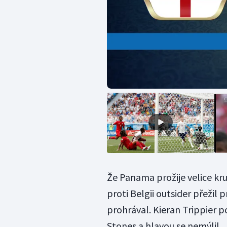
Že Panama prožije velice kru
proti Belgii outsider přežil 
prohrával. Kieran Trippier p
Stones a hlavou se nemýlil.