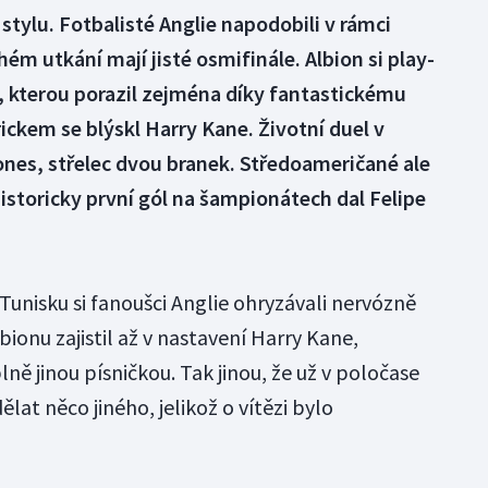
stylu. Fotbalisté Anglie napodobili v rámci
hém utkání mají jisté osmifinále. Albion si play-
y, kterou porazil zejména díky fantastickému
ickem se blýskl Harry Kane. Životní duel v
ones, střelec dvou branek. Středoameričané ale
Historicky první gól na šampionátech dal Felipe
 Tunisku si fanoušci Anglie ohryzávali nervózně
ionu zajistil až v nastavení Harry Kane,
ně jinou písničkou. Tak jinou, že už v poločase
dělat něco jiného, jelikož o vítězi bylo