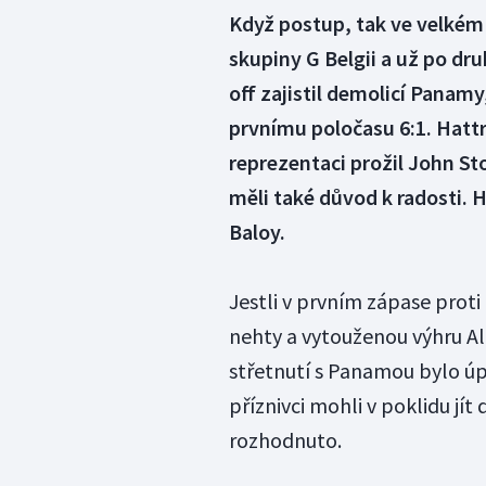
Když postup, tak ve velkém 
skupiny G Belgii a už po dru
off zajistil demolicí Panam
prvnímu poločasu 6:1. Hattr
reprezentaci prožil John St
měli také důvod k radosti. 
Baloy.
Jestli v prvním zápase proti
nehty a vytouženou výhru Alb
střetnutí s Panamou bylo úpl
příznivci mohli v poklidu jít 
rozhodnuto.