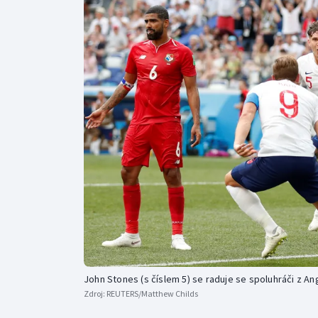
Curling
Dostihy
Florbal
Futsal
Golf
Gymnastika
John Stones (s číslem 5) se raduje se spoluhráči z Ang
Zdroj:
REUTERS/Matthew Childs