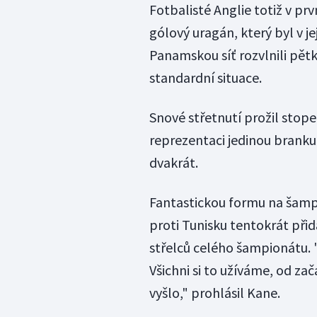
Fotbalisté Anglie totiž v pr
gólový uragán, který byl v jej
Panamskou síť rozvlnili pětk
standardní situace.
Snové střetnutí prožil stop
reprezentaci jedinou branku
dvakrát.
Fantastickou formu na šamp
proti Tunisku tentokrát přida
střelců celého šampionátu. "
Všichni si to užíváme, od zač
vyšlo," prohlásil Kane.