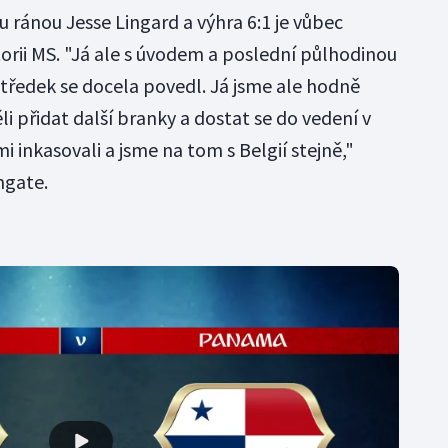
 ránou Jesse Lingard a výhra 6:1 je vůbec
storii MS. "Já ale s úvodem a poslední půlhodinou
ředek se docela povedl. Já jsme ale hodně
ěli přidat další branky a dostat se do vedení v
i inkasovali a jsme na tom s Belgií stejně,"
hgate.