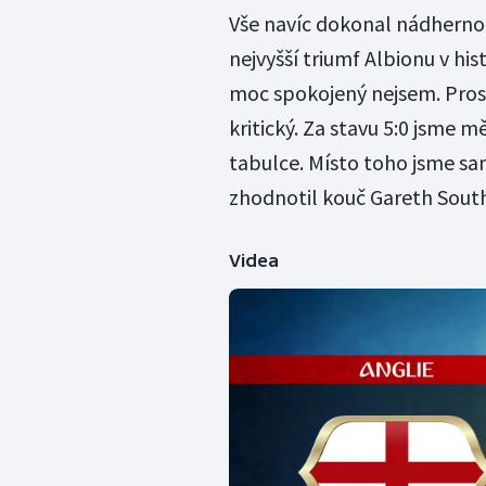
Vše navíc dokonal nádhernou
nejvyšší triumf Albionu v hi
moc spokojený nejsem. Prost
kritický. Za stavu 5:0 jsme m
tabulce. Místo toho jsme sam
zhodnotil kouč Gareth Sout
Videa