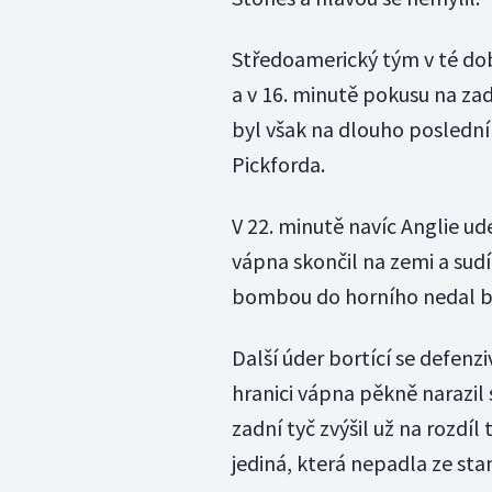
Středoamerický tým v té dob
a v 16. minutě pokusu na z
byl však na dlouho posledn
Pickforda.
V 22. minutě navíc Anglie u
vápna skončil na zemi a sudí
bombou do horního nedal br
Další úder bortící se defenz
hranici vápna pěkně narazi
zadní tyč zvýšil už na rozdíl
jediná, která nepadla ze sta