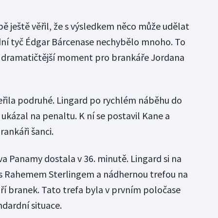
ě ještě věřil, že s výsledkem něco může udělat
adní tyč Édgar Bárcenase nechybělo mnoho. To
í dramatičtější moment pro brankáře Jordana
deřila podruhé. Lingard po rychlém náběhu do
 ukázal na penaltu. K ní se postavil Kane a
ankáři šanci.
iva Panamy dostala v 36. minutě. Lingard si na
l s Rahemem Sterlingem a nádhernou trefou na
 tří branek. Tato trefa byla v prvním poločase
ndardní situace.