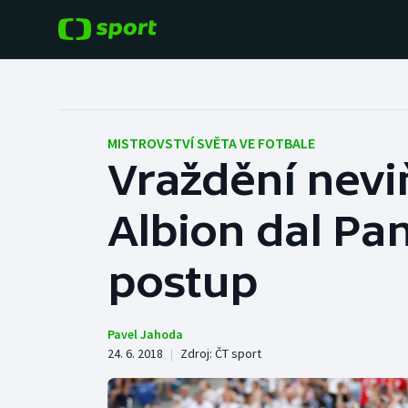
POPULÁRNÍ
DALŠÍ SPORTY
Fotbal
Americký fotbal
MISTROVSTVÍ SVĚTA VE FOTBALE
Vraždění nevi
Hokej
Baseball a softbal
Albion dal Pan
Tenis
Basketbal
Atletika
postup
Biatlon
Cyklistika
Boby a skeleton
Pavel Jahoda
24. 6. 2018
|
Zdroj:
ČT sport
Box