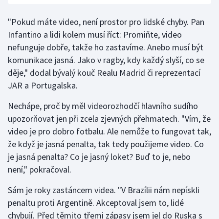
"Pokud máte video, není prostor pro lidské chyby. Pan
Infantino a lidi kolem musí říct: Promiňte, video
nefunguje dobře, takže ho zastavíme. Anebo musí být
komunikace jasná. Jako v ragby, kdy každý slyší, co se
děje," dodal bývalý kouč Realu Madrid či reprezentací
JAR a Portugalska.
Nechápe, proč by měl videorozhodčí hlavního sudího
upozorňovat jen při zcela zjevných přehmatech. "Vím, že
video je pro dobro fotbalu. Ale nemůže to fungovat tak,
že když je jasná penalta, tak tedy použijeme video. Co
je jasná penalta? Co je jasný loket? Buď to je, nebo
není," pokračoval.
Sám je roky zastáncem videa. "V Brazílii nám nepískli
penaltu proti Argentině. Akceptoval jsem to, lidé
chybují. Před těmito třemi zápasy jsem jel do Ruska s