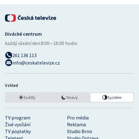
Divácké centrum
každý všední den:
8:00—16:00 hodin
261 136 113
info@ceskatelevize.cz
Vzhled
Světlý
Tmavý
Systém
TV program
Pro média
Živé vysílání
Reklama
TV poplatky
Studio Brno
Teletext
Studio Ostrava