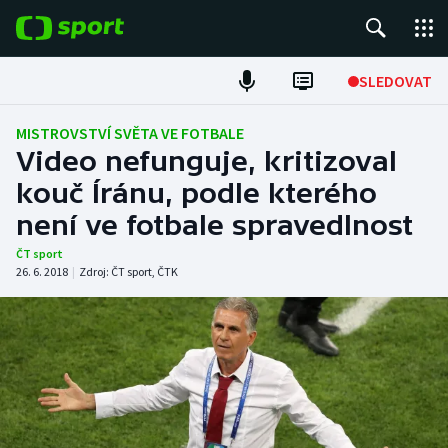
POPULÁRNÍ
SLEDOVAT
Fotbal
MISTROVSTVÍ SVĚTA VE FOTBALE
Video nefunguje, kritizoval
Hokej
kouč Íránu, podle kterého
není ve fotbale spravedlnost
Tenis
ČT sport
Atletika
26. 6. 2018
|
Zdroj:
ČT sport
,
ČTK
Cyklistika
DALŠÍ SPORTY
Americký fotbal
NEPŘEHLÉDNĚTE