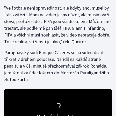
"Ve fotbale není spravedlnost, ale kdyby ano, musel by
Gymnastika
Írán zvítězit. Mám na video jasný názor, ale musím vážit
slova, protože lidé z FIFA jsou všude kolem. Můžete mě
Házená
trestat, ale podle mě pan (šéf FIFA Gianni) Infantino,
FIFA a všichni musí souhlasit, že video nepracuje dobře.
Jezdectví
To je realita, stížností je plno," řekl Queiroz.
Judo
Paraguayský sudí Enrique Cáceres se na video díval
třikrát v druhém poločase. Nařídil na každé straně
Krasobruslení
penaltu a v 81. minutě přezkoumával zákrok Ronalda,
jemuž dal za úder loktem do Mortezáa Púralígandžího
Lezení
žlutou kartu.
Lyže a snowboard
Moderní pětiboj
Motorsport