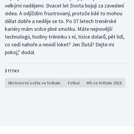
velkými nadějemi. Dvacet let života bojuji za zavedení
videa. A odjíždím frustrovaný, protože lidé to mohou
dělat dobře a neděje se to. Po 37 letech trenérské
kariéry mám srdce plné smutku. Máte nejnovější
technologii, hodiny tréninku s ní, tisíce dolarů, pět lidí,
co sedí nahoře a nevidí loket? Jen žlutá? Dejte mi
pokoj," dodal.
ŠTÍTKY
Mistrovství světa ve fotbale
Fotbal
MS ve fotbale 2018