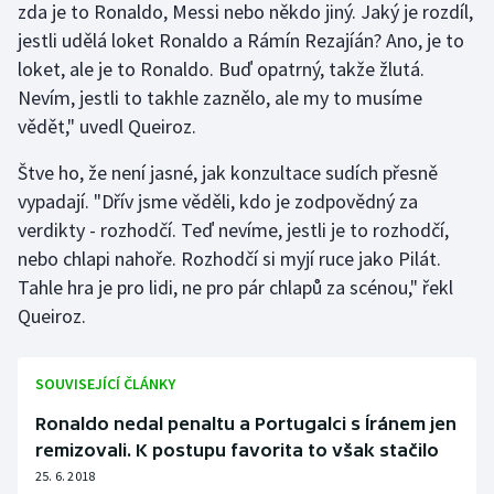
zda je to Ronaldo, Messi nebo někdo jiný. Jaký je rozdíl,
Stolní tenis
jestli udělá loket Ronaldo a Rámín Rezajíán? Ano, je to
loket, ale je to Ronaldo. Buď opatrný, takže žlutá.
Triatlon
Nevím, jestli to takhle zaznělo, ale my to musíme
Veslování
vědět," uvedl Queiroz.
Štve ho, že není jasné, jak konzultace sudích přesně
Vodní slalom
vypadají. "Dřív jsme věděli, kdo je zodpovědný za
Volejbal
verdikty - rozhodčí. Teď nevíme, jestli je to rozhodčí,
nebo chlapi nahoře. Rozhodčí si myjí ruce jako Pilát.
Ostatní
Tahle hra je pro lidi, ne pro pár chlapů za scénou," řekl
Queiroz.
SOUVISEJÍCÍ ČLÁNKY
Ronaldo nedal penaltu a Portugalci s Íránem jen
remizovali. K postupu favorita to však stačilo
25. 6. 2018