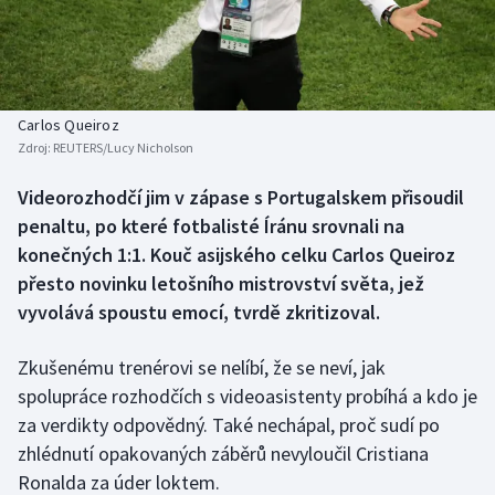
Baseball a softbal
Soutěže
Basketbal
Historické návraty
Biatlon
Aplikace ČT sport
Carlos Queiroz
Zdroj:
REUTERS/Lucy Nicholson
Boby a skeleton
AZ kvíz
Videorozhodčí jim v zápase s Portugalskem přisoudil
penaltu, po které fotbalisté Íránu srovnali na
Box
konečných 1:1. Kouč asijského celku Carlos Queiroz
Curling
přesto novinku letošního mistrovství světa, jež
vyvolává spoustu emocí, tvrdě zkritizoval.
Dostihy
Zkušenému trenérovi se nelíbí, že se neví, jak
Florbal
spolupráce rozhodčích s videoasistenty probíhá a kdo je
za verdikty odpovědný. Také nechápal, proč sudí po
Futsal
zhlédnutí opakovaných záběrů nevyloučil Cristiana
Ronalda za úder loktem.
Golf