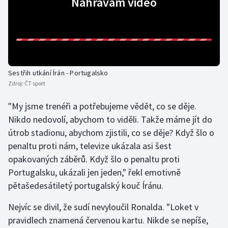
Nahrávám video
Olympijské hry
Parasport
Plavání
Sestřih utkání Írán - Portugalsko
Zdroj:
ČT sport
Plážový volejbal
"My jsme trenéři a potřebujeme vědět, co se děje.
Ragby
Nikdo nedovolí, abychom to viděli. Takže máme jít do
útrob stadionu, abychom zjistili, co se děje? Když šlo o
Rychlobruslení
penaltu proti nám, televize ukázala asi šest
opakovaných záběrů. Když šlo o penaltu proti
Rychlostní kanoistika
Portugalsku, ukázali jen jeden," řekl emotivně
pětašedesátiletý portugalský kouč Íránu.
Short track
Nejvíc se divil, že sudí nevyloučil Ronalda. "Loket v
Sportovní střelba
pravidlech znamená červenou kartu. Nikde se nepíše,