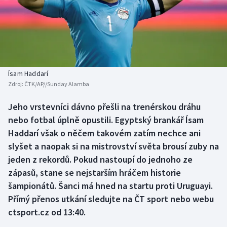
Baseball a softbal
Soutěže
Basketbal
Historické návraty
Biatlon
Aplikace ČT sport
Ísam Haddarí
Boby a skeleton
AZ kvíz
Zdroj:
ČTK/AP//Sunday Alamba
Box
Jeho vrstevníci dávno přešli na trenérskou dráhu
nebo fotbal úplně opustili. Egyptský brankář Ísam
Curling
Haddarí však o něčem takovém zatím nechce ani
slyšet a naopak si na mistrovství světa brousí zuby na
Dostihy
jeden z rekordů. Pokud nastoupí do jednoho ze
zápasů, stane se nejstarším hráčem historie
Florbal
šampionátů. Šanci má hned na startu proti Uruguayi.
Přímý přenos utkání sledujte na ČT sport nebo webu
Futsal
ctsport.cz od 13:40.
Golf