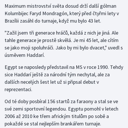
Maximum mistrovství světa dosud drží další gólman
Kolumbijec Faryd Mondragón, který před čtyřmi lety v
Gymnastika
Brazílii zasáhl do turnaje, když mu bylo 43 let.
Házená
"Zažil jsem tři generace hráčů, každá z nich je jiná. Ale
tahle generace je prostě skvělá. Je mi 45 let, ale cítím
Jezdectví
se jako moji spoluhráči. Jako by mi bylo dvacet," uvedl s
Judo
úsměvem Haddarí.
Egypt se naposledy představil na MS v roce 1990. Tehdy
Krasobruslení
sice Haddarí ještě za národní tým nechytal, ale za
dalších necelých šest let už si připsal debut v
Lezení
reprezentaci.
Lyže a snowboard
Od té doby posbíral 156 startů za faraony a stal se ve
své zemi sportovní legendou. Egyptu pomohl v letech
Moderní pětiboj
2006 až 2010 ke třem africkým titulům po sobě a
Motorsport
pokaždé se stal nejlepším brankářem turnaje.