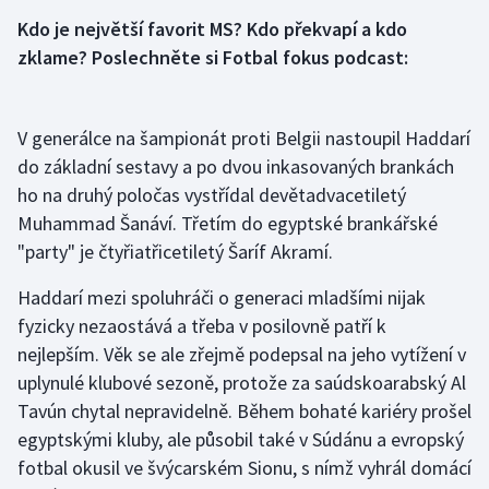
Kdo je největší favorit MS? Kdo překvapí a kdo
Olympijské hry
zklame? Poslechněte si Fotbal fokus podcast:
Parasport
V generálce na šampionát proti Belgii nastoupil Haddarí
Plavání
do základní sestavy a po dvou inkasovaných brankách
Plážový volejbal
ho na druhý poločas vystřídal devětadvacetiletý
Muhammad Šanáví. Třetím do egyptské brankářské
Ragby
"party" je čtyřiatřicetiletý Šaríf Akramí.
Rychlobruslení
Haddarí mezi spoluhráči o generaci mladšími nijak
fyzicky nezaostává a třeba v posilovně patří k
Rychlostní kanoistika
nejlepším. Věk se ale zřejmě podepsal na jeho vytížení v
uplynulé klubové sezoně, protože za saúdskoarabský Al
Short track
Tavún chytal nepravidelně. Během bohaté kariéry prošel
egyptskými kluby, ale působil také v Súdánu a evropský
Sportovní střelba
fotbal okusil ve švýcarském Sionu, s nímž vyhrál domácí