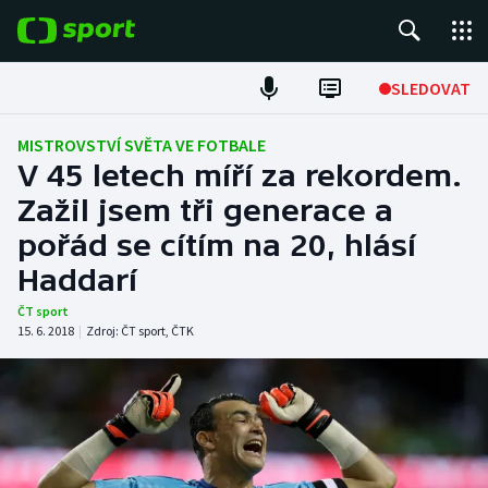
POPULÁRNÍ
SLEDOVAT
Fotbal
MISTROVSTVÍ SVĚTA VE FOTBALE
V 45 letech míří za rekordem.
Hokej
Zažil jsem tři generace a
pořád se cítím na 20, hlásí
Tenis
Haddarí
Atletika
ČT sport
15. 6. 2018
|
Zdroj:
ČT sport
,
ČTK
Cyklistika
DALŠÍ SPORTY
Americký fotbal
NEPŘEHLÉDNĚTE