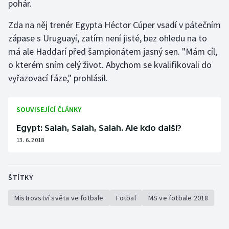
pohár.
Stolní tenis
Zda na něj trenér Egypta Héctor Cúper vsadí v pátečním
Triatlon
zápase s Uruguayí, zatím není jisté, bez ohledu na to
má ale Haddarí před šampionátem jasný sen. "Mám cíl,
Veslování
o kterém sním celý život. Abychom se kvalifikovali do
vyřazovací fáze," prohlásil.
Vodní slalom
Volejbal
SOUVISEJÍCÍ ČLÁNKY
Egypt: Salah, Salah, Salah. Ale kdo další?
Ostatní
13. 6. 2018
ŠTÍTKY
Mistrovství světa ve fotbale
Fotbal
MS ve fotbale 2018