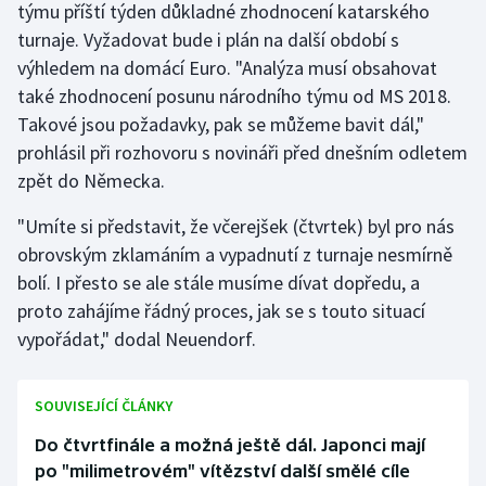
týmu příští týden důkladné zhodnocení katarského
Stolní tenis
turnaje. Vyžadovat bude i plán na další období s
výhledem na domácí Euro. "Analýza musí obsahovat
Triatlon
také zhodnocení posunu národního týmu od MS 2018.
Veslování
Takové jsou požadavky, pak se můžeme bavit dál,"
prohlásil při rozhovoru s novináři před dnešním odletem
Vodní slalom
zpět do Německa.
Volejbal
"Umíte si představit, že včerejšek (čtvrtek) byl pro nás
obrovským zklamáním a vypadnutí z turnaje nesmírně
Ostatní
bolí. I přesto se ale stále musíme dívat dopředu, a
proto zahájíme řádný proces, jak se s touto situací
vypořádat," dodal Neuendorf.
SOUVISEJÍCÍ ČLÁNKY
Do čtvrtfinále a možná ještě dál. Japonci mají
po "milimetrovém" vítězství další smělé cíle