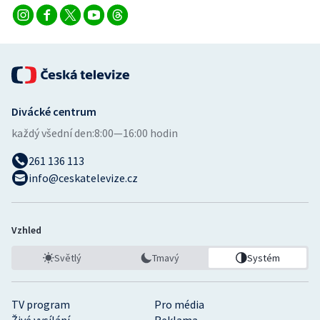
Divácké centrum
každý všední den:
8:00—16:00 hodin
261 136 113
info@ceskatelevize.cz
Vzhled
Světlý
Tmavý
Systém
TV program
Pro média