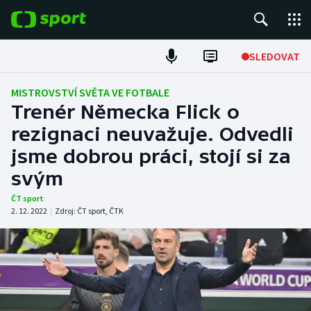
POPULÁRNÍ
SLEDOVAT
Fotbal
MISTROVSTVÍ SVĚTA VE FOTBALE
Trenér Německa Flick o
Hokej
rezignaci neuvažuje. Odvedli
jsme dobrou práci, stojí si za
Tenis
svým
Atletika
ČT sport
2. 12. 2022
|
Zdroj:
ČT sport
,
ČTK
Cyklistika
DALŠÍ SPORTY
Americký fotbal
NEPŘEHLÉDNĚTE