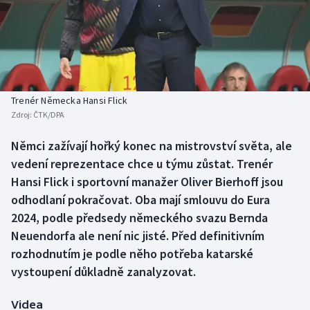
Baseball a softbal
Soutěže
Basketbal
Historické návraty
Biatlon
Aplikace ČT sport
Trenér Německa Hansi Flick
Boby a skeleton
AZ kvíz
Zdroj:
ČTK/DPA
Box
Němci zažívají hořký konec na mistrovství světa, ale
vedení reprezentace chce u týmu zůstat. Trenér
Curling
Hansi Flick i sportovní manažer Oliver Bierhoff jsou
odhodlaní pokračovat. Oba mají smlouvu do Eura
Dostihy
2024, podle předsedy německého svazu Bernda
Neuendorfa ale není nic jisté. Před definitivním
Florbal
rozhodnutím je podle něho potřeba katarské
vystoupení důkladně zanalyzovat.
Futsal
Videa
Golf