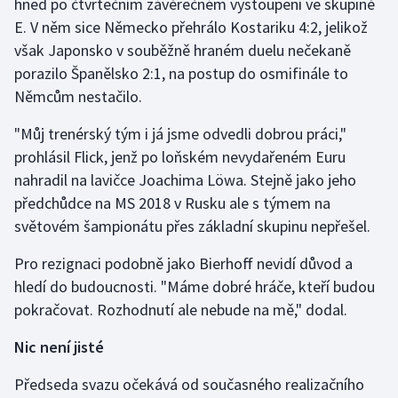
hned po čtvrtečním závěrečném vystoupení ve skupině
E. V něm sice Německo přehrálo Kostariku 4:2, jelikož
Olympijské hry
však Japonsko v souběžně hraném duelu nečekaně
Parasport
porazilo Španělsko 2:1, na postup do osmifinále to
Němcům nestačilo.
Plavání
"Můj trenérský tým i já jsme odvedli dobrou práci,"
Plážový volejbal
prohlásil Flick, jenž po loňském nevydařeném Euru
nahradil na lavičce Joachima Löwa. Stejně jako jeho
Ragby
předchůdce na MS 2018 v Rusku ale s týmem na
světovém šampionátu přes základní skupinu nepřešel.
Rychlobruslení
Pro rezignaci podobně jako Bierhoff nevidí důvod a
Rychlostní kanoistika
hledí do budoucnosti. "Máme dobré hráče, kteří budou
pokračovat. Rozhodnutí ale nebude na mě," dodal.
Short track
Nic není jisté
Sportovní střelba
Předseda svazu očekává od současného realizačního