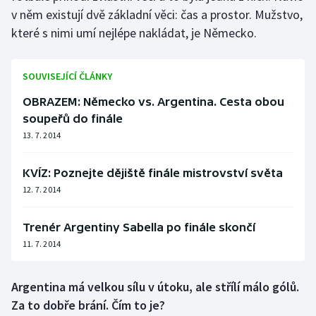
v něm existují dvě základní věci: čas a prostor. Mužstvo,
Olympijské hry
které s nimi umí nejlépe nakládat, je Německo.
Parasport
SOUVISEJÍCÍ ČLÁNKY
Plavání
OBRAZEM: Německo vs. Argentina. Cesta obou
soupeřů do finále
Plážový volejbal
13. 7. 2014
Ragby
KVÍZ: Poznejte dějiště finále mistrovství světa
Rychlobruslení
12. 7. 2014
Rychlostní kanoistika
Trenér Argentiny Sabella po finále skončí
11. 7. 2014
Short track
Argentina má velkou sílu v útoku, ale střílí málo gólů.
Sportovní střelba
Za to dobře brání. Čím to je?