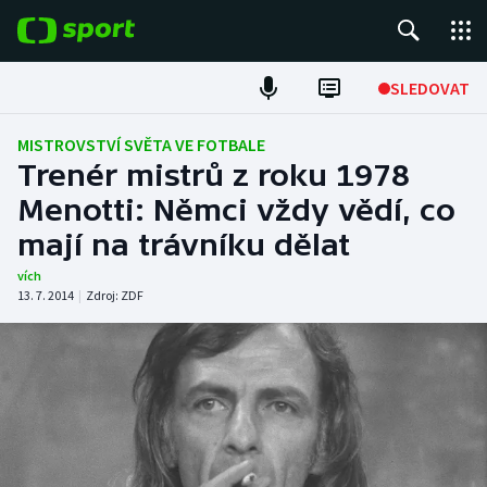
POPULÁRNÍ
SLEDOVAT
Fotbal
MISTROVSTVÍ SVĚTA VE FOTBALE
Trenér mistrů z roku 1978
Hokej
Menotti: Němci vždy vědí, co
mají na trávníku dělat
Tenis
vích
Atletika
13. 7. 2014
|
Zdroj:
ZDF
Cyklistika
DALŠÍ SPORTY
Americký fotbal
NEPŘEHLÉDNĚTE