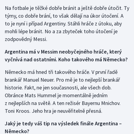
Stolní tenis
Na fotbale je těžké dobře bránit a ještě dobře útočit. Ty
týmy, co dobře brání, to však dělají na úkor útočení. A
Triatlon
to je nyní i případ Argentiny. Stáhli hráče z útoku, aby
mohli lépe bránit. No a za zbyteček toho útočení je
Veslování
zodpovědný Messi.
Vodní slalom
Argentina má v Messim neobyčejného hráče, který
vyčnívá nad ostatními. Koho takového má Německo?
Volejbal
Německo má hned tři takového hráče. V první řadě
Ostatní
brankář Manuel Neuer. Pro mě je to nejlepší brankář
historie. Fakt, ne jen současnosti, ale všech dob.
Obránce Mats Hummel je momentálně jedním
z nejlepších na světě. A ten režisér Bayernu Mnichov.
Toni Kroos. Jeho hra je neuvěřitelně přesná.
Jaký je tedy váš tip na výsledek finále Argentina –
Německo?