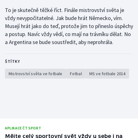
To je skutečně těžké říct. Finále mistrovství světa je
vždy nevypočitatelné. Jak bude hrát Německo, vím.
Musejí hrát jako do teď, protože jim to přineslo úspěchy
a postup. Navíc vždy vědí, co mají na trávníku dělat. No
a Argentina se bude soustředit, aby neprohrála.
ŠTÍTKY
Mistrovství světa ve fotbale
Fotbal
MS ve fotbale 2014
APLIKACE ČT SPORT
Mějte celý sportovní svět vždy u sebe i na