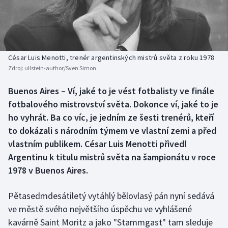
Baseball a softbal
Soutěže
Basketbal
Historické návraty
Biatlon
Aplikace ČT sport
César Luis Menotti, trenér argentinských mistrů světa z roku 1978
Zdroj:
ullstein-author/Sven Simon
Boby a skeleton
AZ kvíz
Buenos Aires – Ví, jaké to je vést fotbalisty ve finále
fotbalového mistrovství světa. Dokonce ví, jaké to je
Box
ho vyhrát. Ba co víc, je jedním ze šesti trenérů, kteří
Curling
to dokázali s národním týmem ve vlastní zemi a před
vlastním publikem. César Luis Menotti přivedl
Dostihy
Argentinu k titulu mistrů světa na šampionátu v roce
1978 v Buenos Aires.
Florbal
Pětasedmdesátiletý vytáhlý bělovlasý pán nyní sedává
Futsal
ve městě svého největšího úspěchu ve vyhlášené
kavárně Saint Moritz a jako "Stammgast" tam sleduje
Golf