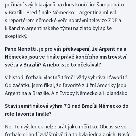
počínání svých krajanů na dnes končícím šampionátu
v Brazílii. Před finále Německo – Argentina mluvil
Gymnastika
s reportérem německé veřejnoprávní televize ZDF a
k šancím argentinského týmu na zlato byl spíše
Házená
skeptický.
Jezdectví
Pane Menotti, je pro vás překvapení, že Argentina a
Německo jsou ve finále právě končícího mistrovství
Judo
světa v Brazílii? A nebo jste to očekával?
Krasobruslení
V historii fotbalu vlastně téměř vždy vyhrávali favorité.
Od začátku jsem říkal, že favorité z Jižní Ameriky jsou
Lezení
Argentina a Brazílie. A z Evropy Německo a Holandsko.
Lyže a snowboard
Staví semifinálová výhra 7:1 nad Brazílii Německo do
role favorita finále?
Moderní pětiboj
Ne. Ten výsledek nelze brát jako měřítko. Občas se ve
Motorsport
fotbale přihodí zvláštní věci a to byla jedna z nich. Navíc