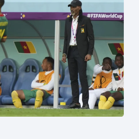
Moderní pětiboj
Triatlon
Motorsport
Veslování
Olympijské hry
Vodní slalom
Parasport
Volejbal
Plavání
Ostatní
Plážový volejbal