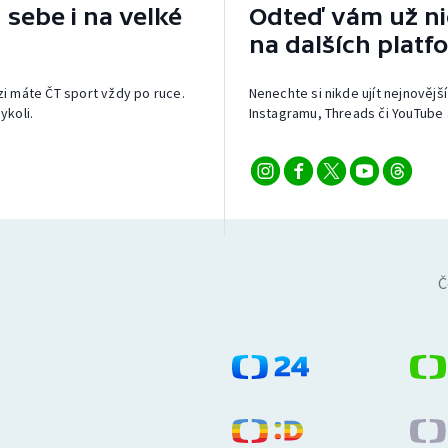
 sebe i na velké
Odteď vám už nic
na dalších platf
izi máte ČT sport vždy po ruce.
Nenechte si nikde ujít nejnovější
ykoli.
Instagramu, Threads či YouTube 
Č