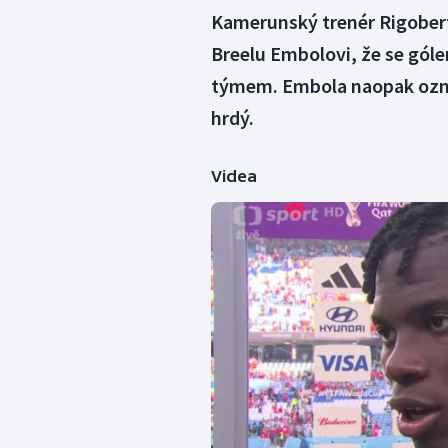
Kamerunský trenér Rigober
Breelu Embolovi, že se góle
týmem. Embola naopak označi
hrdý.
Videa