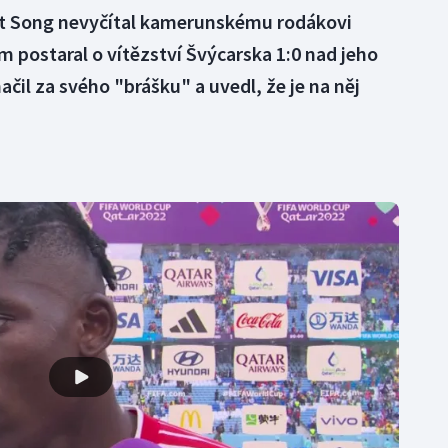
t Song nevyčítal kamerunskému rodákovi
m postaral o vítězství Švýcarska 1:0 nad jeho
l za svého "brášku" a uvedl, že je na něj