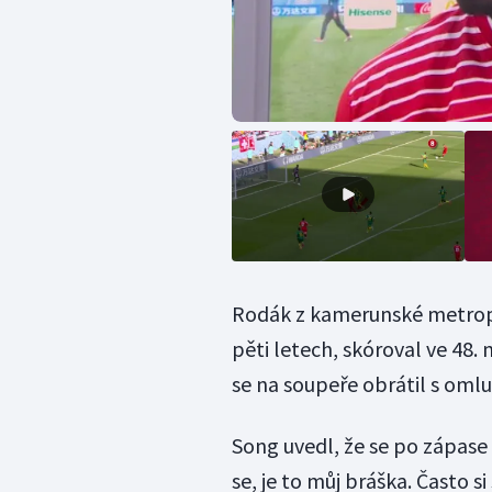
Rodák z kamerunské metropo
pěti letech, skóroval ve 48
se na soupeře obrátil s om
Song uvedl, že se po zápas
se, je to můj bráška. Často 