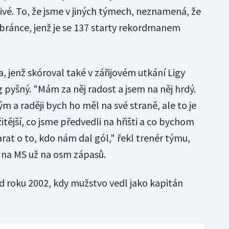
ivé. To, že jsme v jiných týmech, neznamená, že
obránce, jenž je se 137 starty rekordmanem
jenž skóroval také v zářijovém utkání Ligy
 pyšný. "Mám za něj radost a jsem na něj hrdý.
m a raději bych ho měl na své straně, ale to je
žitější, co jsme předvedli na hřišti a co bychom
arat o to, kdo nám dal gól," řekl trenér týmu,
k na MS už na osm zápasů.
d roku 2002, kdy mužstvo vedl jako kapitán