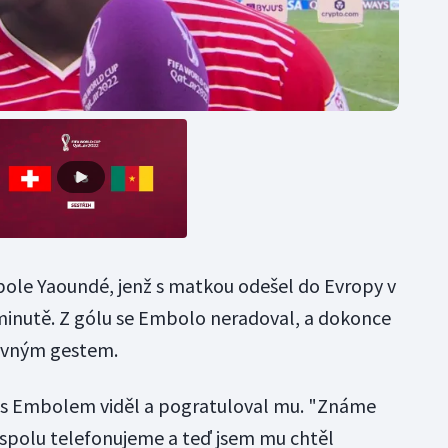
le Yaoundé, jenž s matkou odešel do Evropy v
. minutě. Z gólu se Embolo neradoval, a dokonce
luvným gestem.
e s Embolem viděl a pogratuloval mu. "Známe
si spolu telefonujeme a teď jsem mu chtěl