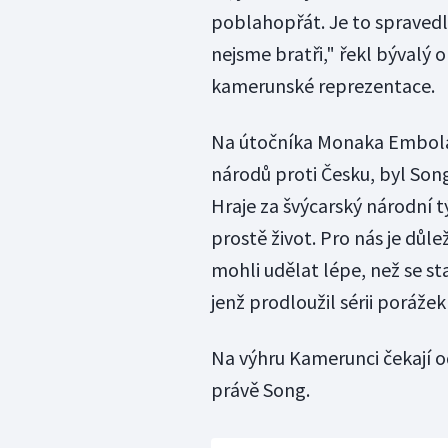
poblahopřát. Je to spravedl
nejsme bratři," řekl bývalý 
kamerunské reprezentace.
Na útočníka Monaka Embola, 
národů proti Česku, byl Song
Hraje za švýcarský národní tý
prostě život. Pro nás je důle
mohli udělat lépe, než se st
jenž prodloužil sérii poráže
Na výhru Kamerunci čekají o
právě Song.