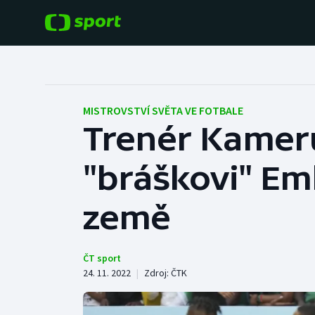
POPULÁRNÍ
DALŠÍ SPORTY
Fotbal
Americký fotbal
MISTROVSTVÍ SVĚTA VE FOTBALE
Trenér Kamer
Hokej
Baseball a softbal
"bráškovi" Em
Tenis
Basketbal
Atletika
země
Biatlon
Cyklistika
Boby a skeleton
ČT sport
24. 11. 2022
|
Zdroj:
ČTK
Box