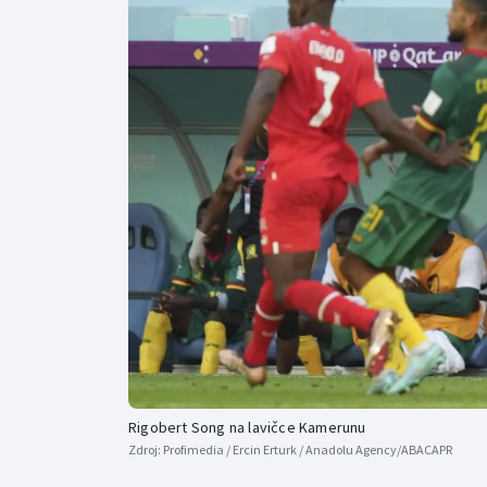
Curling
Dostihy
Florbal
Futsal
Golf
Gymnastika
Rigobert Song na lavičce Kamerunu
Zdroj:
Profimedia / Ercin Erturk / Anadolu Agency/ABACAPR