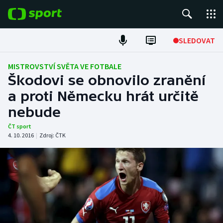
POPULÁRNÍ
SLEDOVAT
Fotbal
MISTROVSTVÍ SVĚTA VE FOTBALE
Škodovi se obnovilo zranění
Hokej
a proti Německu hrát určitě
nebude
Tenis
ČT sport
Atletika
4. 10. 2016
|
Zdroj:
ČTK
Cyklistika
DALŠÍ SPORTY
Americký fotbal
NEPŘEHLÉDNĚTE