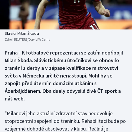
Baseball a softbal
Soutěže
Basketbal
Historické návraty
Biatlon
Aplikace ČT sport
Slavící Milan Škoda
Zdroj:
REUTERS/David W Cerny
Boby a skeleton
AZ kvíz
Praha - K fotbalové reprezentaci se zatím nepřipojil
Milan Škoda. Slávistickému útočníkovi se obnovilo
Box
zranění z derby a v zápase kvalifikace mistrovství
Curling
světa v Německu určitě nenastoupí. Mohl by se
zapojit před úterním domácím utkáním s
Dostihy
Ázerbájdžánem. Oba duely odvysílá živě ČT sport a
náš web.
Florbal
"Milanovi jeho aktuální zdravotní stav nedovoluje
Futsal
stoprocentní zapojení do tréninku. Rehabilitaci bude po
vzájemné dohodě absolvovat v klubu. Reálná je
Golf