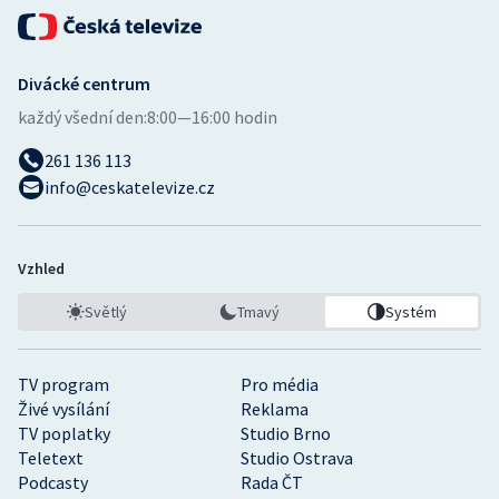
Divácké centrum
každý všední den:
8:00—16:00 hodin
261 136 113
info@ceskatelevize.cz
Vzhled
Světlý
Tmavý
Systém
TV program
Pro média
Živé vysílání
Reklama
TV poplatky
Studio Brno
Teletext
Studio Ostrava
Podcasty
Rada ČT