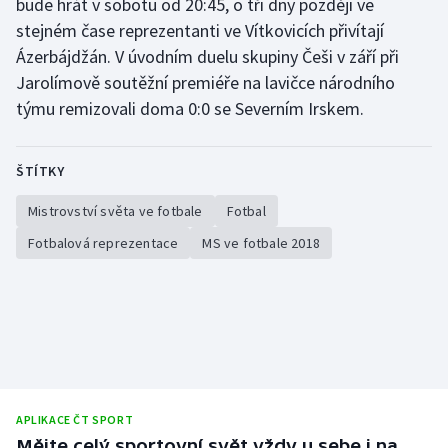
bude hrát v sobotu od 20:45, o tři dny později ve
stejném čase reprezentanti ve Vítkovicích přivítají
Olympijské hry
Ázerbájdžán. V úvodním duelu skupiny Češi v září při
Parasport
Jarolímově soutěžní premiéře na lavičce národního
týmu remizovali doma 0:0 se Severním Irskem.
Plavání
ŠTÍTKY
Plážový volejbal
Mistrovství světa ve fotbale
Fotbal
Ragby
Fotbalová reprezentace
MS ve fotbale 2018
Rychlobruslení
Rychlostní kanoistika
Short track
Sportovní střelba
APLIKACE ČT SPORT
Mějte celý sportovní svět vždy u sebe i na