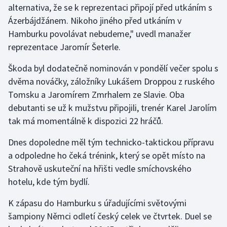
alternativa, že se k reprezentaci připojí před utkáním s
Ázerbájdžánem. Nikoho jiného před utkáním v
Gymnastika
Hamburku povolávat nebudeme," uvedl manažer
reprezentace Jaromír Šeterle.
Házená
Škoda byl dodatečně nominován v pondělí večer spolu s
Jezdectví
dvěma nováčky, záložníky Lukášem Droppou z ruského
Tomsku a Jaromírem Zmrhalem ze Slavie. Oba
Judo
debutanti se už k mužstvu připojili, trenér Karel Jarolím
tak má momentálně k dispozici 22 hráčů.
Krasobruslení
Dnes dopoledne měl tým technicko-taktickou přípravu
Lezení
a odpoledne ho čeká trénink, který se opět místo na
Strahově uskuteční na hřišti vedle smíchovského
Lyže a snowboard
hotelu, kde tým bydlí.
Moderní pětiboj
K zápasu do Hamburku s úřadujícími světovými
šampiony Němci odletí český celek ve čtvrtek. Duel se
Motorsport