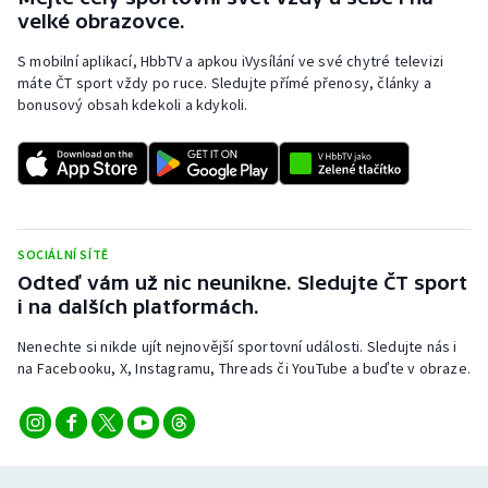
Stolní tenis
velké obrazovce.
S mobilní aplikací, HbbTV a apkou iVysílání ve své chytré televizi
Triatlon
máte ČT sport vždy po ruce. Sledujte přímé přenosy, články a
bonusový obsah kdekoli a kdykoli.
Veslování
Vodní slalom
Volejbal
SOCIÁLNÍ SÍTĚ
Ostatní
Odteď vám už nic neunikne. Sledujte ČT sport
i na dalších platformách.
Nenechte si nikde ujít nejnovější sportovní události. Sledujte nás i
na Facebooku, X, Instagramu, Threads či YouTube a buďte v obraze.