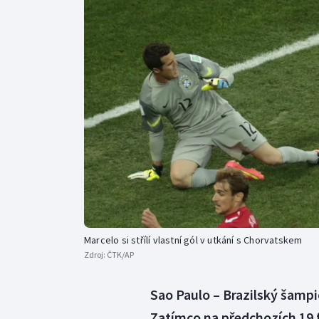
Curling
Dostihy
Florbal
Futsal
Golf
Gymnastika
Marcelo si střílí vlastní gól v utkání s Chorvatskem
Zdroj:
ČTK/AP
Sao Paulo – Brazilský šampi
Zatímco na předchozích 19 