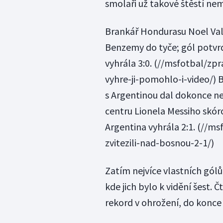
smolaři už takové štěstí nem
Brankář Hondurasu Noel Vall
Benzemy do tyče; gól potvr
vyhrála 3:0.
(//msfotbal/zpr
vyhre-ji-pomohlo-i-video/) 
s Argentinou dal dokonce nejr
centru Lionela Messiho skór
Argentina vyhrála 2:1.
(//msf
zvitezili-nad-bosnou-2-1/)
Zatím nejvíce vlastních gólů
kde jich bylo k vidění šest. Č
rekord v ohrožení, do konce 