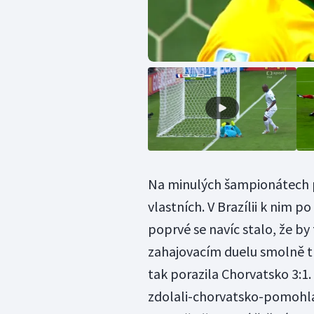
Na minulých šampionátech pa
vlastních. V Brazílii k nim p
poprvé se navíc stalo, že by 
zahajovacím duelu smolně tr
tak porazila Chorvatsko 3:1.
zdolali-chorvatsko-pomohla