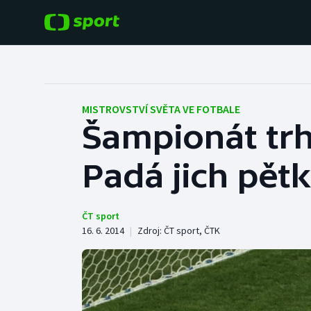
POPULÁRNÍ
DALŠÍ SPORTY
Fotbal
Americký fotbal
MISTROVSTVÍ SVĚTA VE FOTBALE
Šampionát trh
Hokej
Baseball a softbal
Padá jich pětk
Tenis
Basketbal
Atletika
Biatlon
ČT sport
16. 6. 2014
|
Zdroj:
ČT sport
,
ČTK
Cyklistika
Boby a skeleton
Box