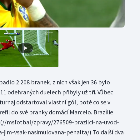
dlo 2 208 branek, z nich však jen 36 bylo
o 11 odehraných duelech přibyly už tři. Vůbec
turnaj odstartoval vlastní gól, poté co se v
efil do své branky domácí Marcelo.
Brazílie i
(//msfotbal/zpravy/276509-brazilci-na-uvod-
-jim-vsak-nasimulovana-penalta/) To další dva