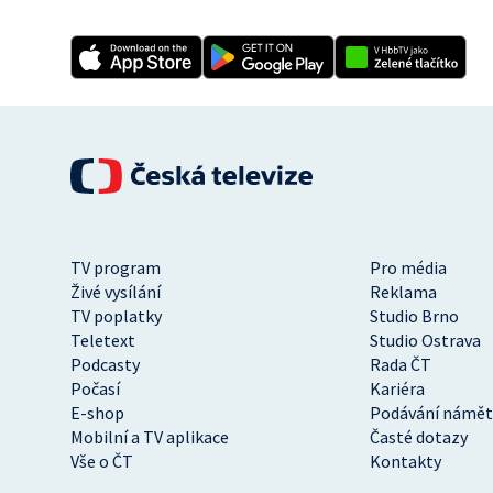
TV program
Pro média
Živé vysílání
Reklama
TV poplatky
Studio Brno
Teletext
Studio Ostrava
Podcasty
Rada ČT
Počasí
Kariéra
E-shop
Podávání námět
Mobilní a TV aplikace
Časté dotazy
Vše o ČT
Kontakty