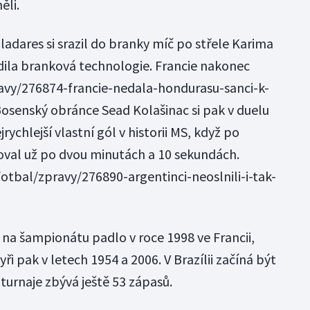
ěli.
adares si srazil do branky míč po střele Karima
dila branková technologie.
Francie nakonec
avy/276874-francie-nedala-hondurasu-sanci-k-
Bosenský obránce Sead Kolašinac si pak v duelu
ychlejší vlastní gól v historii MS, když po
oval už po dvou minutách a 10 sekundách.
otbal/zpravy/276890-argentinci-neoslnili-i-tak-
 na šampionátu padlo v roce 1998 ve Francii,
tyři pak v letech 1954 a 2006. V Brazílii začíná být
turnaje zbývá ještě 53 zápasů.