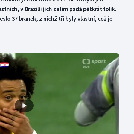
tních, v Brazílii jich zatím padá pětkrát tolik.
lo 37 branek, z nichž tři byly vlastní, což je