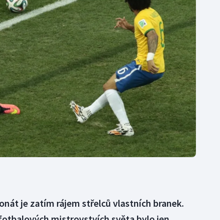
Moderní pětiboj
Triatlon
Motorsport
Veslování
Olympijské hry
Vodní slalom
Parasport
Volejbal
Plavání
Ostatní
Plážový volejbal
onát je zatím rájem střelců vlastních branek.
fotbalových mistrovstvích světa bylo jen