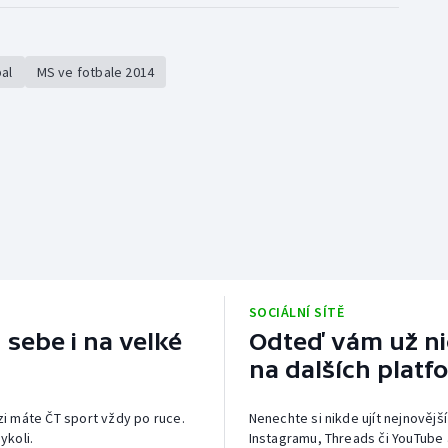
al
MS ve fotbale 2014
SOCIÁLNÍ SÍTĚ
 sebe i na velké
Odteď vám už nic
na dalších platf
izi máte ČT sport vždy po ruce.
Nenechte si nikde ujít nejnovější
ykoli.
Instagramu, Threads či YouTube 