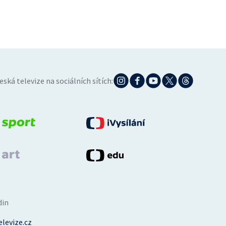
eská televize na sociálních sítích:
din
levize.cz