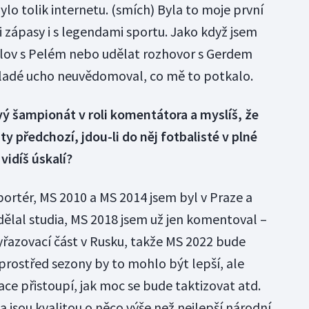
ylo tolik internetu. (smích) Byla to moje první
 zápasy i s legendami sportu. Jako když jsem
lov s Pelém nebo udělat rozhovor s Gerdem
mladé ucho neuvědomoval, co mě to potkalo.
vý šampionát v roli komentátora a myslíš, že
ty předchozí, jdou-li do něj fotbalisté v plné
vidíš úskalí?
portér, MS 2010 a MS 2014 jsem byl v Praze a
ělal studia, MS 2018 jsem už jen komentoval –
yřazovací část v Rusku, takže MS 2022 bude
prostřed sezony by to mohlo být lepší, ale
ace přistoupí, jak moc se bude taktizovat atd.
ta jsou kvalitou o něco výše než nejlepší národní