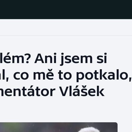
Házená
Ragby
lém? Ani jsem si
Jezdectví
Rychlobruslení
 co mě to potkalo
Rychlostní
Judo
kanoistika
entátor Vlášek
Krasobruslení
Short track
Lezení
Sportovní střelba
Lyže a snowboard
Stolní tenis