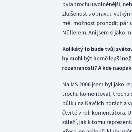
byla trochu uvolněnější, neb
zkušenost s opravdu velkými
měl možnost prohodit pár s
Müllerem. Ani jsem si jako 
Kolikátý to bude tvůj světo
by mohl být herně lepší než 
rozehranosti? A kde naopak 
Na MS 2006 jsem byl jako re
trochu komentoval, trochu d
půlku na Kavčích horách a v
čtvrté v roli komentátora. U
záleží, jak k tomu reprezent
Přece jen nejlepší kluby svě