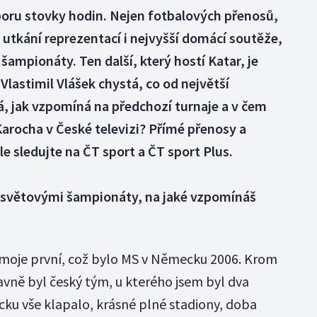
u stovky hodin. Nejen fotbalových přenosů,
, utkání reprezentací i nejvyšší domácí soutěže,
šampionáty. Ten další, který hostí Katar, je
 Vlastimil Vlášek chystá, co od největší
, jak vzpomíná na předchozí turnaje a v čem
Karocha v České televizi? Přímé přenosy a
e sledujte na ČT sport a ČT sport Plus.
a světovými šampionáty, na jaké vzpomínáš
 moje první, což bylo MS v Německu 2006. Krom
avně byl český tým, u kterého jsem byl dva
cku vše klapalo, krásné plné stadiony, doba