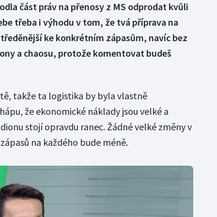
hodla část práv na přenosy z MS odprodat kvůli
e třeba i výhodu v tom, že tvá příprava na
tředěnější ke konkrétním zápasům, navíc bez
iony a chaosu, protože komentovat budeš
ě, takže ta logistika by byla vlastně
e chápu, že ekonomické náklady jsou velké a
dionu stojí opravdu ranec. Žádné velké změny v
ár zápasů na každého bude méně.