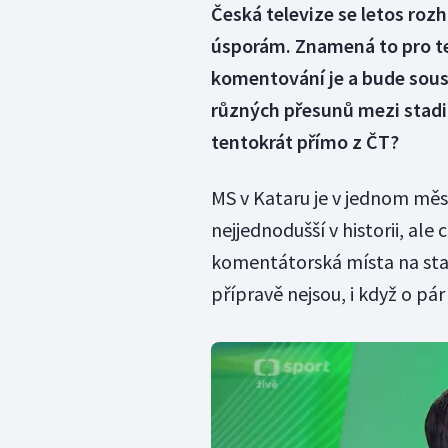
Česká televize se letos roz
úsporám. Znamená to pro teb
komentování je a bude sous
různých přesunů mezi stad
tentokrát přímo z ČT?
MS v Kataru je v jednom měst
nejjednodušší v historii, al
komentátorská místa na sta
přípravě nejsou, i když o p