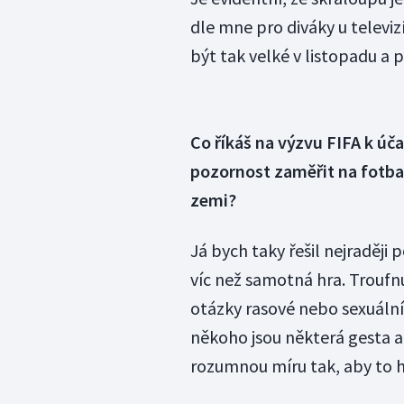
dle mne pro diváky u televiz
být tak velké v listopadu a p
Co říkáš na výzvu FIFA k úča
pozornost zaměřit na fotbal,
zemi?
Já bych taky řešil nejraději
víc než samotná hra. Troufnu 
otázky rasové nebo sexuální
někoho jsou některá gesta až
rozumnou míru tak, aby to hl