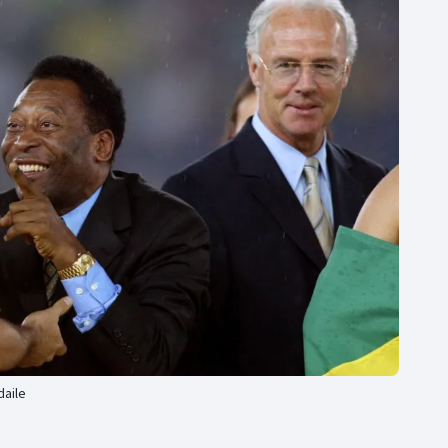
Moderní pětiboj
Triatlon
Motorsport
Veslování
Olympijské hry
Vodní slalom
Parasport
Volejbal
Plavání
Ostatní
Plážový volejbal
daile