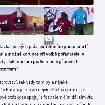
+ 2 další
otázka lidských práv, extrémního počtu úmrtí
nů a možné korupce při volbě pořadatele. A
ty. Jak moc tím podle tebe trpí pověst
 startem?
strovství, tak vždy tam byla nějaká
v Kataru je jich asi nejvíc. Možná i proto, že
asové otázky se spojují s fotbalem čím dál tím víc.
e v Kataru hodně, ale samotné mistrovství bude