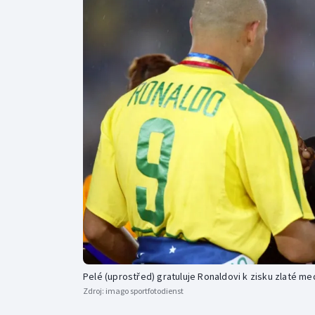
Curling
Dostihy
Florbal
Futsal
Golf
Gymnastika
Pelé (uprostřed) gratuluje Ronaldovi k zisku zlaté me
Zdroj:
imago sportfotodienst