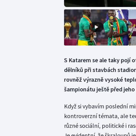
S Katarem se ale taky pojí 
dělníků při stavbách stadio
rovněž výrazně vysoké teplo
šampionátu ještě před jeho
Když si vybavím poslední mi
kontroverzní témata, ale teď 
různé sociální, politické i r
Je evidentní, že škraloupů j