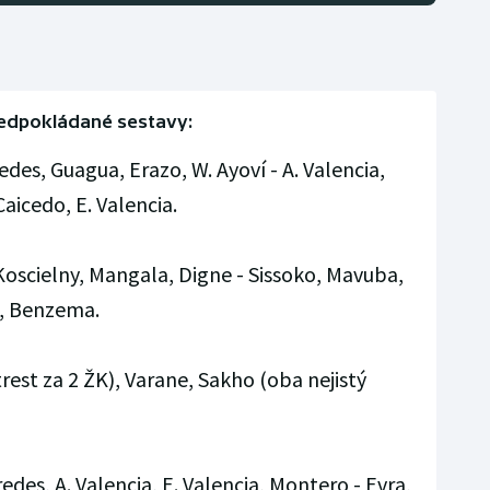
edpokládané sestavy:
es, Guagua, Erazo, W. Ayoví - A. Valencia,
aicedo, E. Valencia.
Koscielny, Mangala, Digne - Sissoko, Mavuba,
d, Benzema.
rest za 2 ŽK), Varane, Sakho (oba nejistý
edes, A. Valencia, E. Valencia, Montero - Evra,