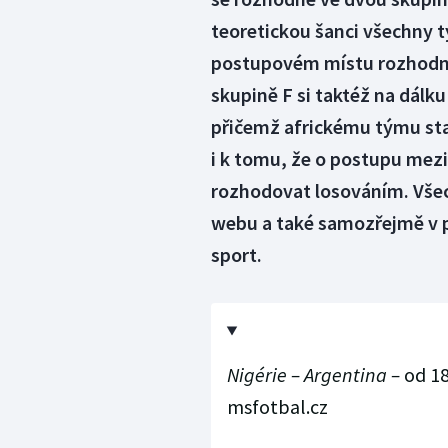
teoretickou šanci všechny
postupovém místu rozhodne
skupině F si taktéž na dálku 
přičemž africkému týmu sta
i k tomu, že o postupu mez
rozhodovat losováním. Vše
webu a také samozřejmě v 
sport.
Nigérie – Argentina
–
od 18
msfotbal.cz