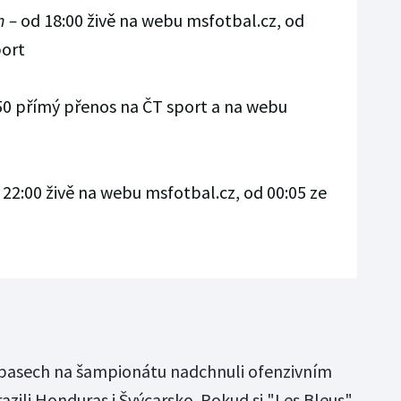
n
–
od 18:00 živě na webu msfotbal.cz, od
port
50 přímý přenos na ČT sport a na webu
22:00 živě na webu msfotbal.cz, od 00:05 ze
ápasech na šampionátu nadchnuli ofenzivním
zili Honduras i Švýcarsko. Pokud si "Les Bleus"