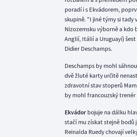
poradí i s Ekvádorem, poprvé
skupině. "I jiné týmy si tady
Nizozemsku výborně a kdo by 
Anglií, Itálií a Uruguayí) šes
Didier Deschamps.
Deschamps by mohl sáhnout 
dvě žluté karty určitě nenas
zdravotní stav stoperů Mam
by mohl francouzský trenér 
Ekvádor
bojuje na dálku hla
stačí mu získat stejně bodů 
Reinalda Ruedy chovají velký