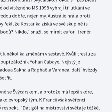
 od vítězného MS 1998 vyhrají tři utkání ve
 vedou dobře, nejen my. Austrálie hrála proti
řekl, že Kostarika získá ve své skupině (s
t bodů? Nikdo," snažil se mírnit euforii trenér
k několika změnám v sestavě. Kvůli trestu za
toupí záložník Yohan Cabaye. Nejistý je
adoua Sakha a Raphaëla Varanea, další hvězdy
šetřit.
vně se Švýcarskem, a protože má lepší skóre,
jako evropský tým. K Francii však svěřenci
 respekt. "Dát gól na mistrovství světa je těžké,