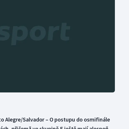
Moderní pětiboj
Triatlon
Motorsport
Veslování
Olympijské hry
Vodní slalom
Parasport
Volejbal
Plavání
Ostatní
Plážový volejbal
o Alegre/Salvador – O postupu do osmifinále
ch, přičemž ve skupině E ještě mají alespoň