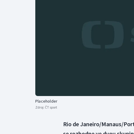
Curling
Dostihy
Florbal
Futsal
Golf
Gymnastika
Placeholder
Zdroj:
ČT sport
Rio de Janeiro/Manaus/Port
se rozhodne ve dvou skupiná