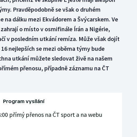
 týmy. Pravděpodobně se však o druhém
 na dálku mezi Ekvádorem a Švýcarskem. Ve
zahrají o místo v osmifinále Írán a Nigérie,
čí v posledním utkání remíza. Může však dojít
i 16 nejlepších se mezi oběma týmy bude
chna utkání můžete sledovat živě na našem
přímém přenosu, případně záznamu na ČT
Program vysílání
:00 přímý přenos na ČT sport a na webu