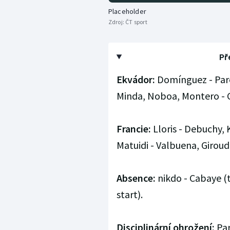
Placeholder
Zdroj:
ČT sport
Př
Ekvádor:
Domínguez - Pared
Minda, Noboa, Montero - C
Francie:
Lloris - Debuchy, 
Matuidi - Valbuena, Girou
Absence:
nikdo - Cabaye (t
start).
Disciplinární ohrožení:
Par