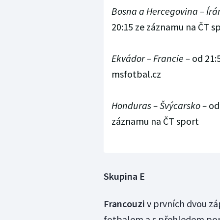
Bosna a Hercegovina
–
Írá
20:15 ze záznamu na ČT s
Ekvádor
–
Francie
–
od 21:
msfotbal.cz
Honduras
–
Švýcarsko
–
od 
záznamu na ČT sport
Skupina E
Francouzi
v prvních dvou z
fotbalem a s přehledem pora