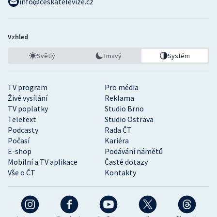
info@ceskatelevize.cz
Vzhled
Světlý
Tmavý
Systém
TV program
Pro média
Živé vysílání
Reklama
TV poplatky
Studio Brno
Teletext
Studio Ostrava
Podcasty
Rada ČT
Počasí
Kariéra
E-shop
Podávání námětů
Mobilní a TV aplikace
Časté dotazy
Vše o ČT
Kontakty