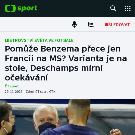
POPULÁRNÍ
SLEDOVAT
Fotbal
MISTROVSTVÍ SVĚTA VE FOTBALE
Pomůže Benzema přece jen
Hokej
Francii na MS? Varianta je na
stole, Deschamps mírní
Tenis
očekávání
Atletika
ČT sport
29. 11. 2022
|
Zdroj:
ČT sport
,
ČTK
Cyklistika
DALŠÍ SPORTY
Americký fotbal
NEPŘEHLÉDNĚTE