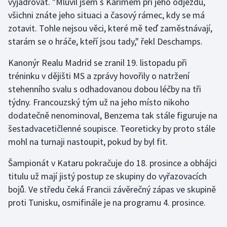
vyjadřovat. "Mluvil jsem s Karimem při jeho odjezdu,
všichni znáte jeho situaci a časový rámec, kdy se má
Olympijské hry
zotavit. Tohle nejsou věci, které mě teď zaměstnávají,
Parasport
starám se o hráče, kteří jsou tady," řekl Deschamps.
Kanonýr Realu Madrid se zranil 19. listopadu při
Plavání
tréninku v dějišti MS a zprávy hovořily o natržení
stehenního svalu s odhadovanou dobou léčby na tři
Plážový volejbal
týdny. Francouzský tým už na jeho místo nikoho
Ragby
dodatečně nenominoval, Benzema tak stále figuruje na
šestadvacetičlenné soupisce. Teoreticky by proto stále
Rychlobruslení
mohl na turnaji nastoupit, pokud by byl fit.
Rychlostní kanoistika
Šampionát v Kataru pokračuje do 18. prosince a obhájci
titulu už mají jistý postup ze skupiny do vyřazovacích
Short track
bojů. Ve středu čeká Francii závěrečný zápas ve skupině
proti Tunisku, osmifinále je na programu 4. prosince.
Sportovní střelba