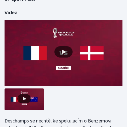
Videa
Gymnastika
Házená
Jezdectví
Judo
Krasobruslení
Lezení
Lyže a snowboard
Moderní pětiboj
Deschamps se nechtěl ke spekulacím o Benzemovi
Motorsport