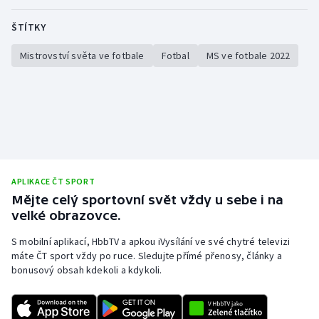
Stolní tenis
ŠTÍTKY
Triatlon
Mistrovství světa ve fotbale
Fotbal
MS ve fotbale 2022
Veslování
Vodní slalom
Volejbal
Ostatní
APLIKACE ČT SPORT
Mějte celý sportovní svět vždy u sebe i na
velké obrazovce.
S mobilní aplikací, HbbTV a apkou iVysílání ve své chytré televizi
máte ČT sport vždy po ruce. Sledujte přímé přenosy, články a
bonusový obsah kdekoli a kdykoli.