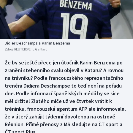
Baseball a softbal
Soutěže
Basketbal
Historické návraty
Biatlon
Aplikace ČT sport
Didier Deschamps a Karim Benzema
Boby a skeleton
AZ kvíz
Zdroj:
REUTERS/Eric Gaillard
Box
Že by se ještě přece jen útočník Karim Benzema po
zranění stehenního svalu objevil v Kataru? A rovnou
Curling
na trávníku? Podle francouzského reprezentačního
trenéra Didiera Deschampse to teď není na pořadu
Dostihy
dne. Podle informací španělských médií by se sice
měl držitel Zlatého míče už ve čtvrtek vrátit k
Florbal
tréninku, francouzská agentura AFP ale informovala,
že v úterý zahájil týdenní dovolenou na ostrově
Futsal
Réunion. Přímé přenosy z MS sledujte na ČT sport a
ČT sport Plus.
Golf