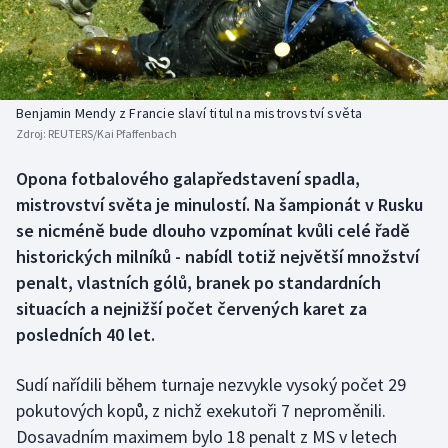
Baseball a softbal
Soutěže
Basketbal
Historické návraty
Biatlon
Aplikace ČT sport
Benjamin Mendy z Francie slaví titul na mistrovství světa
Zdroj:
REUTERS/Kai Pfaffenbach
Boby a skeleton
AZ kvíz
Opona fotbalového galapředstavení spadla,
mistrovství světa je minulostí. Na šampionát v Rusku
Box
se nicméně bude dlouho vzpomínat kvůli celé řadě
Curling
historických milníků - nabídl totiž největší množství
penalt, vlastních gólů, branek po standardních
Dostihy
situacích a nejnižší počet červených karet za
posledních 40 let.
Florbal
Sudí nařídili během turnaje nezvykle vysoký počet 29
Futsal
pokutových kopů, z nichž exekutoři 7 neproměnili.
Dosavadním maximem bylo 18 penalt z MS v letech
Golf