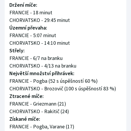
Držení míče:
Olympijské hry
FRANCIE - 18 minut
CHORVATSKO - 29:45 minut
Parasport
Územní převaha:
FRANCIE - 5:07 minut
Plavání
CHORVATSKO - 14:10 minut
Střely:
Plážový volejbal
FRANCIE - 6/7 na branku
Ragby
CHORVATSKO - 4/13 na branku
Největší množství přihrávek:
Rychlobruslení
FRANCIE - Pogba (52 s úspěšností 60 %)
CHORVATSKO - Brozovič (100 s úspěšností 83 %)
Rychlostní kanoistika
Ztracené míče:
FRANCIE - Griezmann (21)
Short track
CHORVATSKO - Rakitič (24)
Získané míče:
Sportovní střelba
FRANCIE - Pogba, Varane (17)