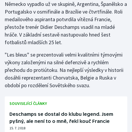
Německo vypadlo už ve skupině, Argentina, Španělsko a
Portugalsko v osmifinále a Brazílie ve čtvrtfinále. Roli
medailového aspiranta potvrdila vítězná Francie,
přestože trenér Didier Deschamps vsadil na mladé
hráče. V základní sestavě nastupovalo hned šest
fotbalistů mladších 25 let.
"Les bleus" se prezentovali velmi kvalitními týmovými
výkony založenými na silné defenzivě a rychlém
přechodu do protiútoku. Na nejlepší výsledky v historii
dosáhli reprezentanti Chorvatska, Belgie a Ruska v
období po rozdělení Sovětského svazu.
SOUVISEJÍCÍ ČLÁNKY
Deschamps se dostal do klubu legend. Jsem
pyšný, ale není to o mně, řekl kouč Francie
15. 7. 2018