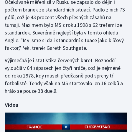
Očekávané měření sil v Rusku se zapsalo do dějin i
počtem branek ze standardních situací. Padlo z nich 73
gólů, což je 43 procent všech přesných zásahů na
turnaji. Maximem bylo MS z roku 1998 s 62 trefami ze
standardek. Suverénně nejlepší byla v tomto ohledu
Anglie. "My jsme si dali standardní situace jako klíčový
faktor," řekl trenér Gareth Southgate.
Výjimečná je i statistika červených karet. Rozhodčí
vyloučili v 64 zápasech jen čtyři hráče, což je nejméně
od roku 1978, kdy museli předčasně pod sprchy tři
fotbalisté. Tehdy však na MS startovalo jen 16 celků a
hrálo se pouze 38 duelů.
Videa