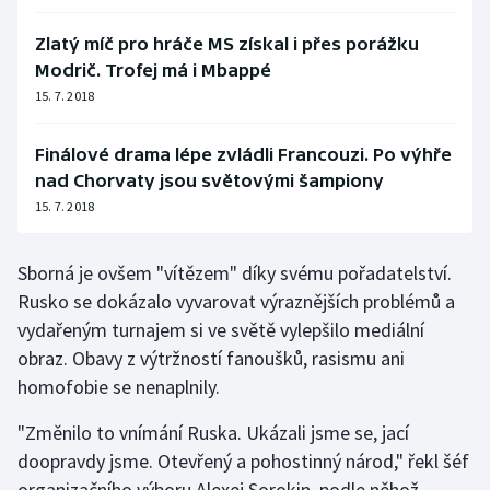
Zlatý míč pro hráče MS získal i přes porážku
Modrič. Trofej má i Mbappé
15. 7. 2018
Finálové drama lépe zvládli Francouzi. Po výhře
nad Chorvaty jsou světovými šampiony
15. 7. 2018
Sborná je ovšem "vítězem" díky svému pořadatelství.
Rusko se dokázalo vyvarovat výraznějších problémů a
vydařeným turnajem si ve světě vylepšilo mediální
obraz. Obavy z výtržností fanoušků, rasismu ani
homofobie se nenaplnily.
"Změnilo to vnímání Ruska. Ukázali jsme se, jací
doopravdy jsme. Otevřený a pohostinný národ," řekl šéf
organizačního výboru Alexej Sorokin, podle něhož