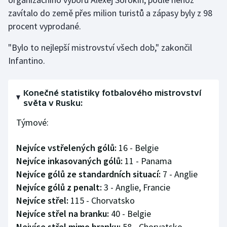
zavítalo do země přes milion turistů a zápasy byly z 98
procent vyprodané.
"Bylo to nejlepší mistrovství všech dob," zakončil
Infantino.
Konečné statistiky fotbalového mistrovství
světa v Rusku:
Týmové:
Nejvíce vstřelených gólů:
16 - Belgie
Nejvíce inkasovaných gólů:
11 - Panama
Nejvíce gólů ze standardních situací:
7 - Anglie
Nejvíce gólů z penalt:
3 - Anglie, Francie
Nejvíce střel:
115 - Chorvatsko
Nejvíce střel na branku:
40 - Belgie
Nejvíce střel mimo branku:
58 - Chorvatsko