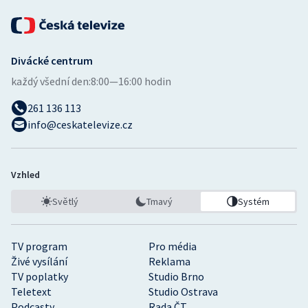
Divácké centrum
každý všední den:
8:00—16:00 hodin
261 136 113
info@ceskatelevize.cz
Vzhled
Světlý
Tmavý
Systém
TV program
Pro média
Živé vysílání
Reklama
TV poplatky
Studio Brno
Teletext
Studio Ostrava
Podcasty
Rada ČT