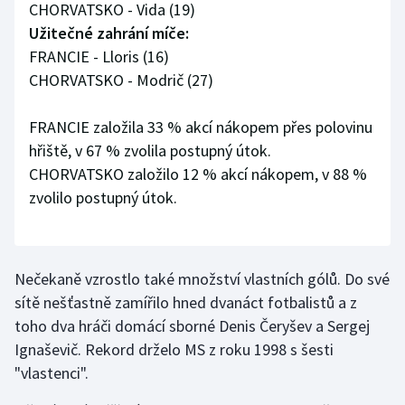
CHORVATSKO - Vida (19)
Stolní tenis
Užitečné zahrání míče:
FRANCIE - Lloris (16)
Triatlon
CHORVATSKO - Modrič (27)
Veslování
FRANCIE založila 33 % akcí nákopem přes polovinu
Vodní slalom
hřiště, v 67 % zvolila postupný útok.
CHORVATSKO založilo 12 % akcí nákopem, v 88 %
Volejbal
zvolilo postupný útok.
Ostatní
Nečekaně vzrostlo také množství vlastních gólů. Do své
sítě nešťastně zamířilo hned dvanáct fotbalistů a z
toho dva hráči domácí sborné Denis Čeryšev a Sergej
Ignaševič. Rekord drželo MS z roku 1998 s šesti
"vlastenci".