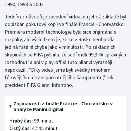
1990, 1998 a 2002.
Gymnastika
Jedním z důvodů je zavedení videa, na jehož základě byl
odpískán pokutový kop i ve finále Francie - Chorvatsko.
Házená
Premiéra moderní technologie byla sice přijímána s
rozpaky, ale výsledkem je, že se v Rusku neobjevila
Jezdectví
jediná fatální chyba jako v minulosti. Po základních
skupinách se FIFA pyšnila, že sudí měli 99,3 % správných
Judo
rozhodnutí a ani v play-off si tuto bilanci výrazněji
nepokazili. "Díky videu jsme byli svědky mnohem
Krasobruslení
férovějšího a transparentnějšího šampionátu," řekl
Lezení
prezident FIFA Gianni Infantino.
Lyže a snowboard
Zajímavosti z finále Francie - Chorvatsko v
analýze Panini digital
Moderní pětiboj
Hrubý čas:
99 minut
Motorsport
Čistý čas:
47:45 minut