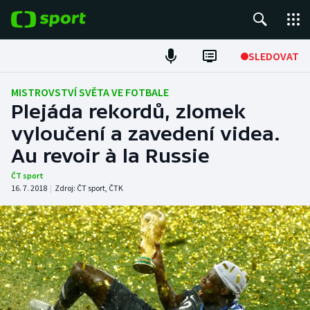
POPULÁRNÍ
SLEDOVAT
Fotbal
MISTROVSTVÍ SVĚTA VE FOTBALE
Plejáda rekordů, zlomek
Hokej
vyloučení a zavedení videa.
Au revoir à la Russie
Tenis
ČT sport
Atletika
16. 7. 2018
|
Zdroj:
ČT sport
,
ČTK
Cyklistika
DALŠÍ SPORTY
Americký fotbal
NEPŘEHLÉDNĚTE