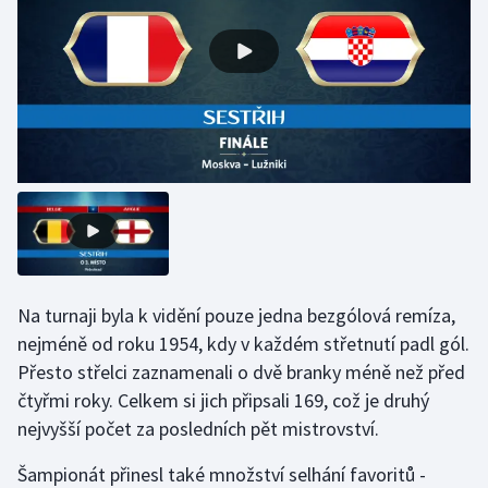
Na turnaji byla k vidění pouze jedna bezgólová remíza,
nejméně od roku 1954, kdy v každém střetnutí padl gól.
Přesto střelci zaznamenali o dvě branky méně než před
čtyřmi roky. Celkem si jich připsali 169, což je druhý
nejvyšší počet za posledních pět mistrovství.
Šampionát přinesl také množství selhání favoritů -