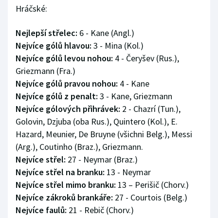
Hráčské:
Nejlepší střelec:
6 - Kane (Angl.)
Nejvíce gólů hlavou:
3 - Mina (Kol.)
Nejvíce gólů levou nohou:
4 - Čeryšev (Rus.),
Griezmann (Fra.)
Nejvíce gólů pravou nohou:
4 - Kane
Nejvíce gólů z penalt:
3 - Kane, Griezmann
Nejvíce gólových přihrávek:
2 - Chazrí (Tun.),
Golovin, Dzjuba (oba Rus.), Quintero (Kol.), E.
Hazard, Meunier, De Bruyne (všichni Belg.), Messi
(Arg.), Coutinho (Braz.), Griezmann.
Nejvíce střel:
27 - Neymar (Braz.)
Nejvíce střel na branku:
13 - Neymar
Nejvíce střel mimo branku:
13 – Perišič (Chorv.)
Nejvíce zákroků brankáře:
27 - Courtois (Belg.)
Nejvíce faulů:
21 - Rebič (Chorv.)