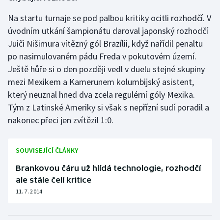
Na startu turnaje se pod palbou kritiky ocitli rozhodčí. V
úvodním utkání šampionátu daroval japonský rozhodčí
Juiči Nišimura vítězný gól Brazílii, když nařídil penaltu
po nasimulovaném pádu Freda v pokutovém území.
Ještě hůře si o den později vedl v duelu stejné skupiny
mezi Mexikem a Kamerunem kolumbijský asistent,
který neuznal hned dva zcela regulérní góly Mexika.
Tým z Latinské Ameriky si však s nepřízní sudí poradil a
nakonec přeci jen zvítězil 1:0.
SOUVISEJÍCÍ ČLÁNKY
Brankovou čáru už hlídá technologie, rozhodčí
ale stále čelí kritice
11. 7. 2014