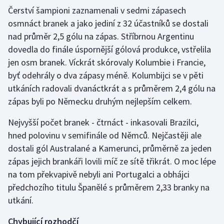
Čerství šampioni zaznamenali v sedmi zápasech
osmnáct branek a jako jediní z 32 účastníků se dostali
nad průměr 2,5 gólu na zápas. Stříbrnou Argentinu
dovedla do finále úspornější gólová produkce, vstřelila
jen osm branek. Víckrát skórovaly Kolumbie i Francie,
byť odehrály o dva zápasy méně. Kolumbijci se v pěti
utkáních radovali dvanáctkrát a s průměrem 2,4 gólu na
zápas byli po Německu druhým nejlepším celkem.
Nejvyšší počet branek - čtrnáct - inkasovali Brazilci,
hned polovinu v semifinále od Němců. Nejčastěji ale
dostali gól Australané a Kamerunci, průměrně za jeden
zápas jejich brankáři lovili míč ze sítě třikrát. O moc lépe
na tom překvapivě nebyli ani Portugalci a obhájci
předchozího titulu Španělé s průměrem 2,33 branky na
utkání.
Chybující rozhodčí