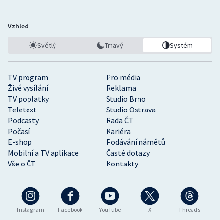
Vzhled
Světlý
Tmavý
Systém
TV program
Pro média
Živé vysílání
Reklama
TV poplatky
Studio Brno
Teletext
Studio Ostrava
Podcasty
Rada ČT
Počasí
Kariéra
E-shop
Podávání námětů
Mobilní a TV aplikace
Časté dotazy
Vše o ČT
Kontakty
Instagram
Facebook
YouTube
X
Threads