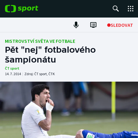
POPULÁRNÍ
SLEDOVAT
Fotbal
MISTROVSTVÍ SVĚTA VE FOTBALE
Pět "nej" fotbalového
Hokej
šampionátu
Tenis
ČT sport
14. 7. 2014
|
Zdroj:
ČT sport
,
ČTK
Atletika
Cyklistika
DALŠÍ SPORTY
Americký fotbal
NEPŘEHLÉDNĚTE