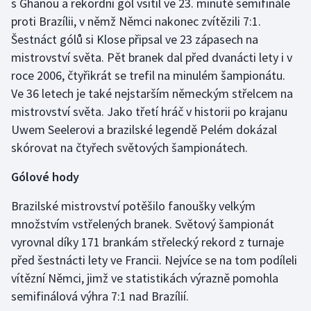
s Ghanou a rekordní gól vsítil ve 23. minutě semifinále
Stolní tenis
proti Brazílii, v němž Němci nakonec zvítězili 7:1.
Šestnáct gólů si Klose připsal ve 23 zápasech na
Triatlon
mistrovství světa. Pět branek dal před dvanácti lety i v
roce 2006, čtyřikrát se trefil na minulém šampionátu.
Veslování
Ve 36 letech je také nejstarším německým střelcem na
Vodní slalom
mistrovství světa. Jako třetí hráč v historii po krajanu
Uwem Seelerovi a brazilské legendě Pelém dokázal
Volejbal
skórovat na čtyřech světových šampionátech.
Gólové hody
Ostatní
Brazilské mistrovství potěšilo fanoušky velkým
množstvím vstřelených branek. Světový šampionát
vyrovnal díky 171 brankám střelecký rekord z turnaje
před šestnácti lety ve Francii. Nejvíce se na tom podíleli
vítězní Němci, jimž ve statistikách výrazně pomohla
semifinálová výhra 7:1 nad Brazílií.