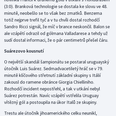
(3:0). Branková technologie se dostala ke slovu ve 48.
Gymnastika
minutě, neobešlo se to však bez zmatků. Benzema
totiž nejprve trefil tyč a v tu chvíli dostal rozhodčí
Házená
Sandro Ricci signál, že míč v brance neskončil. Balon se
ale vzápětí odrazil od gólmana Valladarese a tehdy už
Jezdectví
sudí dostal informaci, že o pár centimetrů přešel čáru.
Judo
Suárezovo kousnutí
O největší skandál šampionátu se postaral uruguayský
Krasobruslení
útočník Luis Suárez. Sedmadvacetiletý hráč se v 79.
Lezení
minutě klíčového střetnutí základní skupiny s Itálií
zakousl do ramene obránce Giorgia Chielliniho.
Lyže a snowboard
Rozhodčí incident nepostřehl, a tak v utkání nebyl
Suárez potrestán. Navíc vzápětí vstřelila Uruguay
Moderní pětiboj
vítězný gól a postoupila na úkor Italů ze skupiny.
Motorsport
Trestu ale útočník jihoamerického celku neunikl,