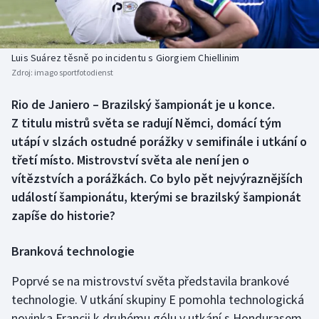
Baseball a softbal
Soutěže
Basketbal
Historické návraty
Luis Suárez těsně po incidentu s Giorgiem Chiellinim
Zdroj:
imago sportfotodienst
Biatlon
Aplikace ČT sport
Rio de Janiero – Brazilský šampionát je u konce.
Boby a skeleton
AZ kvíz
Z titulu mistrů světa se radují Němci, domácí tým
utápí v slzách ostudné porážky v semifinále i utkání o
Box
třetí místo. Mistrovství světa ale není jen o
vítězstvích a porážkách. Co bylo pět nejvýraznějších
Curling
událostí šampionátu, kterými se brazilský šampionát
zapíše do historie?
Dostihy
Florbal
Branková technologie
Poprvé se na mistrovství světa představila brankové
Futsal
technologie. V utkání skupiny E pomohla technologická
novinka Francii k druhému gólu v utkání s Hondurasem
Golf