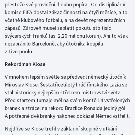
přestože své provinění dlouho popíral. Od disciplinární
Olympijské hry
komise FIFA dostal zákaz činnosti na čtyři měsíce, a to
včetně klubového fotbalu, a na devět reprezentačních
Parasport
zápasů. Zároveň musel zaplatit pokutu sto tisíc
švýcarských franků (asi 2,26 milionu korun). Ani to však
Plavání
nezabránilo Barceloně, aby útočníka koupila
z Liverpoolu.
Plážový volejbal
Rekordman Klose
Ragby
V mnohem lepším světle se předvedl německý útočník
Rychlobruslení
Miroslav Klose. Šestatřicetiletý hráč římského Lazia se
stal historicky nejlepším střelcem mistrovství světa.
Rychlostní kanoistika
Před startem turnaje měl na svém kontě 14 vstřelených
branek a ztrácel na rekord Brazilce Ronalda jediný gól.
Short track
A potřebné dvě branky nakonec dokázal Němec vstřelit.
Sportovní střelba
Nejdříve se Klose trefil v základní skupině v utkání