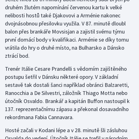
druhém žlutém napomínání červenou kartu k velké
nelibosti hostů také Djakovovi a Arménie nakonec
dvojnásobnou přesilovku využila. V 87. minutě dloubl
balon přes brankáře Movsisjan a zajistil svému týmu
první domácí body v kvalifikaci. Arménie se díky tomu
vrátila do hry o druhé místo, na Bulharsko a Dánsko
ztrácí bod.
Trenér Itálie Cesare Prandelli s vědomím zajištěného
postupu šetřil v Dánsku některé opory. V základní
sestavě tak dostali šanci například obránci Balzaretti,
Ranocchia a De Silvestri, záložník Thiago Motta nebo
útočník Osvaldo. Brankář a kapitán Buffon nastoupil k
137. reprezentačnímu zápasu a překonal dosavadního
rekordmana Fabia Cannavara.
Hosté začali v Kodani lépe a v 28. minutě šli zásluhou
Osvalda do vedení. Útočník Itálie se trefil v národním