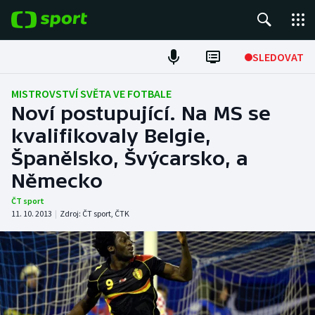
POPULÁRNÍ
SLEDOVAT
Fotbal
MISTROVSTVÍ SVĚTA VE FOTBALE
Noví postupující. Na MS se
Hokej
kvalifikovaly Belgie,
Španělsko, Švýcarsko, a
Tenis
Německo
Atletika
ČT sport
11. 10. 2013
|
Zdroj:
ČT sport
,
ČTK
Cyklistika
DALŠÍ SPORTY
Americký fotbal
NEPŘEHLÉDNĚTE