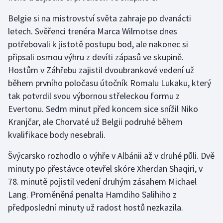
Belgie si na mistrovství světa zahraje po dvanácti
Gymnastika
letech. Svěřenci trenéra Marca Wilmotse dnes
potřebovali k jistotě postupu bod, ale nakonec si
Házená
připsali osmou výhru z devíti zápasů ve skupině.
Hostům v Záhřebu zajistil dvoubrankové vedení už
Jezdectví
během prvního poločasu útočník Romalu Lukaku, který
Judo
tak potvrdil svou výbornou střeleckou formu z
Evertonu. Sedm minut před koncem sice snížil Niko
Krasobruslení
Kranjčar, ale Chorvaté už Belgii podruhé během
kvalifikace body nesebrali.
Lezení
Švýcarsko rozhodlo o výhře v Albánii až v druhé půli. Dvě
Lyže a snowboard
minuty po přestávce otevřel skóre Xherdan Shaqiri, v
78. minutě pojistil vedení druhým zásahem Michael
Moderní pětiboj
Lang. Proměněná penalta Hamdiho Salihiho z
předposlední minuty už radost hostů nezkazila.
Motorsport