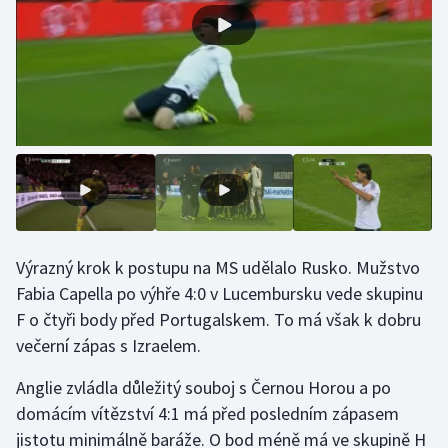
Stolní tenis
Triatlon
Veslování
Vodní slalom
Volejbal
Ostatní
Výrazný krok k postupu na MS udělalo Rusko. Mužstvo
Fabia Capella po výhře 4:0 v Lucembursku vede skupinu
F o čtyři body před Portugalskem. To má však k dobru
večerní zápas s Izraelem.
Anglie zvládla důležitý souboj s Černou Horou a po
domácím vítězství 4:1 má před posledním zápasem
jistotu minimálně baráže. O bod méně má ve skupině H