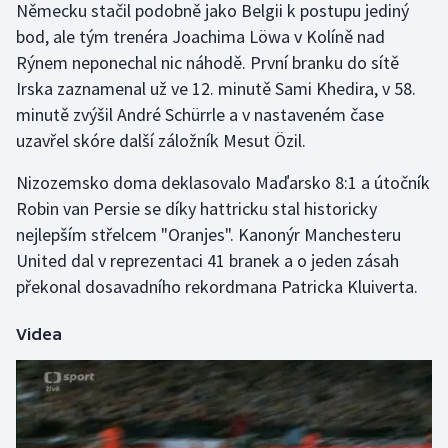
Německu stačil podobně jako Belgii k postupu jediný
Olympijské hry
bod, ale tým trenéra Joachima Löwa v Kolíně nad
Rýnem neponechal nic náhodě. První branku do sítě
Parasport
Irska zaznamenal už ve 12. minutě Sami Khedira, v 58.
minutě zvýšil André Schürrle a v nastaveném čase
Plavání
uzavřel skóre další záložník Mesut Özil.
Plážový volejbal
Nizozemsko doma deklasovalo Maďarsko 8:1 a útočník
Robin van Persie se díky hattricku stal historicky
Ragby
nejlepším střelcem "Oranjes". Kanonýr Manchesteru
United dal v reprezentaci 41 branek a o jeden zásah
Rychlobruslení
překonal dosavadního rekordmana Patricka Kluiverta.
Rychlostní kanoistika
Videa
Short track
Sportovní střelba