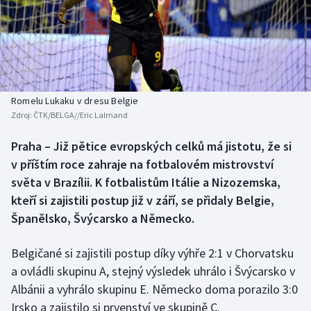
Baseball a softbal
Soutěže
Basketbal
Historické návraty
Biatlon
Aplikace ČT sport
Romelu Lukaku v dresu Belgie
Boby a skeleton
AZ kvíz
Zdroj:
ČTK/BELGA//Eric Lalmand
Box
Praha – Již pětice evropských celků má jistotu, že si
v příštím roce zahraje na fotbalovém mistrovství
Curling
světa v Brazílii. K fotbalistům Itálie a Nizozemska,
kteří si zajistili postup již v září, se přidaly Belgie,
Dostihy
Španělsko, Švýcarsko a Německo.
Florbal
Belgičané si zajistili postup díky výhře 2:1 v Chorvatsku
a ovládli skupinu A, stejný výsledek uhrálo i Švýcarsko v
Futsal
Albánii a vyhrálo skupinu E. Německo doma porazilo 3:0
Irsko a zajistilo si prvenství ve skupině C.
Golf