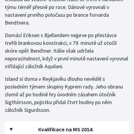
týmu téměř přesně po roce. Dánové vyrovnali v
nastavení prvního poločasu po brance forvarda
Bendtnera.
Domácí Eriksen s Bjellandem nejprve po přestávce
trefili brankovou konstrukci, v 79. minutě už otočil
skóre opět Bendtner. Itálie však udržela
neporazitelnost, když v první minutě nastavení vyrovnal
střídající záložník Aquilani.
Island si doma v Reykjavíku dlouho nevěděl s
posledním týmem skupiny Kyprem rady. Jeho obranu
zlomil až po hodině hry úvodním zásahem útočník
Sigthórsson, pojistku přidal čtvrt hodiny po něm
záložník Sigurdsson.
Kvalifikace na MS 2014: