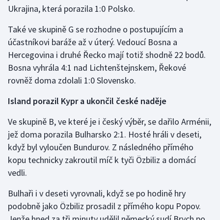
Ukrajina, která porazila 1:0 Polsko.
Také ve skupině G se rozhodne o postupujícím a
účastníkovi baráže až v úterý. Vedoucí Bosna a
Hercegovina i druhé Řecko mají totiž shodně 22 bodů.
Bosna vyhrála 4:1 nad Lichtenštejnskem, Řekové
rovněž doma zdolali 1:0 Slovensko.
Island porazil Kypr a ukončil české naděje
Ve skupině B, ve které je i český výběr, se dařilo Arménii,
jež doma porazila Bulharsko 2:1. Hosté hráli v deseti,
když byl vyloučen Bundurov. Z následného přímého
kopu technicky zakroutil míč k tyči Özbiliz a domácí
vedli.
Bulhaři i v deseti vyrovnali, když se po hodině hry
podobně jako Özbiliz prosadil z přímého kopu Popov.
Jenže hned za tři minuty udělil německý sudí Brych po