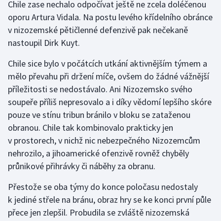
Chile zase nechalo odpočívat ještě ne zcela doléčenou
oporu Artura Vidala. Na postu levého křídelního obránce
Gymnastika
v nizozemské pětičlenné defenzivě pak nečekaně
nastoupil Dirk Kuyt.
Házená
Chile sice bylo v počátcích utkání aktivnějším týmem a
Jezdectví
mělo převahu při držení míče, ovšem do žádné vážnější
příležitosti se nedostávalo. Ani Nizozemsko svého
Judo
soupeře příliš nepresovalo a i díky vědomí lepšího skóre
pouze ve stínu tribun bránilo v bloku se zataženou
Krasobruslení
obranou. Chile tak kombinovalo prakticky jen
v prostorech, v nichž nic nebezpečného Nizozemcům
Lezení
nehrozilo, a jihoamerické ofenzivě rovněž chyběly
Lyže a snowboard
průnikové přihrávky či náběhy za obranu.
Přestože se oba týmy do konce poločasu nedostaly
Moderní pětiboj
k jediné střele na bránu, obraz hry se ke konci první půle
přece jen zlepšil. Probudila se zvláště nizozemská
Motorsport