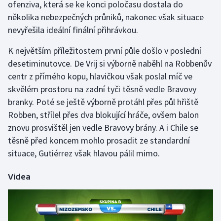
ofenziva, která se ke konci poločasu dostala do
Olympijské hry
několika nebezpečných průniků, nakonec však situace
nevyřešila ideální finální přihrávkou.
Parasport
K největším příležitostem první půle došlo v poslední
Plavání
desetiminutovce. De Vrij si výborně naběhl na Robbenův
centr z přímého kopu, hlavičkou však poslal míč ve
Plážový volejbal
skvělém prostoru na zadní tyči těsně vedle Bravovy
branky. Poté se ještě výborně protáhl přes půl hřiště
Ragby
Robben, střílel přes dva blokující hráče, ovšem balon
znovu prosvištěl jen vedle Bravovy brány. A i Chile se
Rychlobruslení
těsně před koncem mohlo prosadit ze standardní
situace, Gutiérrez však hlavou pálil mimo.
Rychlostní kanoistika
Videa
Short track
Sportovní střelba