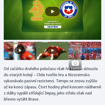
Stolní tenis
Triatlon
Veslování
Vodní slalom
Volejbal
Ostatní
Od začátku druhého poločasu však hra znovu sklouzla
+ 7 dalších
do starých kolejí – Chile tvořilo hru a Nizozemsko
vykonávalo pasivní rezistenci. Tempo se znovu zvýšilo
až ke konci zápasu. Čtvrt hodiny před koncem nádherně
z dálky vypálil střídající Depay, jeho střelu však nad
břevno vytáhl Bravo.