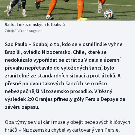
Baseball a softbal
Soutěže
Basketbal
Historické návraty
Radost nizozemských fotbalistů
Zdroj:
AP/Frank Augstein
Biatlon
Aplikace ČT sport
Sao Paulo – Souboj o to, kdo se v osmifinále vyhne
Boby a skeleton
AZ kvíz
Brazílii, ovládlo Nizozemsko. Chile, které se
nedokázalo vypořádat se ztrátou Vidala a územní
Box
převahu nepřetavilo do vyložených šancí, bylo
zranitelné ze standardních situací a protiútoků. A
Curling
přesně po dvou takových šancích se o něco
nebezpečnější Nizozemsko prosadilo. Vítězný
Dostihy
výsledek 2:0 Oranjes přinesly góly Fera a Depaye ze
Florbal
závěru zápasu.
Futsal
Oba týmy se v utkání musely obejít beze svých klíčových
hráčů – Nizozemsku chyběl vykartovaný van Persie,
Golf