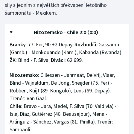
síly s jedním z největších překvapení letošního
šampionátu - Mexikem.
Nizozemsko - Chile 2:0 (0:0)
Branky
: 77. Fer, 90.+2 Depay.
Rozhodčí
: Gassama
(Gamb.) - Menkouande (Kam.), Kabanda (Rwanda).
ŽK
: Blind - F. Silva.
Diváci
: 62 699.
Nizozemsko
: Cillessen - Janmaat, De Vrij, Vlaar,
Blind - Wijnaldum, De Jong, Sneijder (75. Fer) -
Robben, Kuijt (89. Kongolo), Lens (69. Depay).
Trenér: Van Gaal.
Chile
: Bravo - Jara, Medel, F. Silva (70. Valdivia) -
Isla, Díaz, Gutiérrez (46. Beausejour), Mena -
Aránguiz - Sánchez, Vargas (81. Pinilla). Trenér:
Sampaoli.