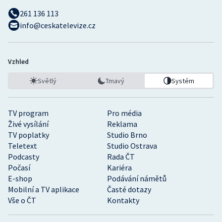
261 136 113
info@ceskatelevize.cz
Vzhled
Světlý
Tmavý
Systém
TV program
Pro média
Živé vysílání
Reklama
TV poplatky
Studio Brno
Teletext
Studio Ostrava
Podcasty
Rada ČT
Počasí
Kariéra
E-shop
Podávání námětů
Mobilní a TV aplikace
Časté dotazy
Vše o ČT
Kontakty