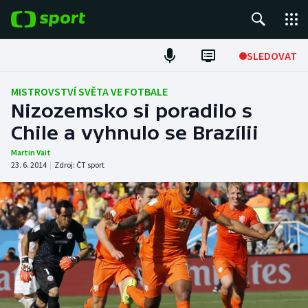
POPULÁRNÍ
SLEDOVAT
Fotbal
MISTROVSTVÍ SVĚTA VE FOTBALE
Nizozemsko si poradilo s
Hokej
Chile a vyhnulo se Brazílii
Tenis
Martin Vait
23. 6. 2014
|
Zdroj:
ČT sport
Atletika
Cyklistika
DALŠÍ SPORTY
Americký fotbal
NEPŘEHLÉDNĚTE