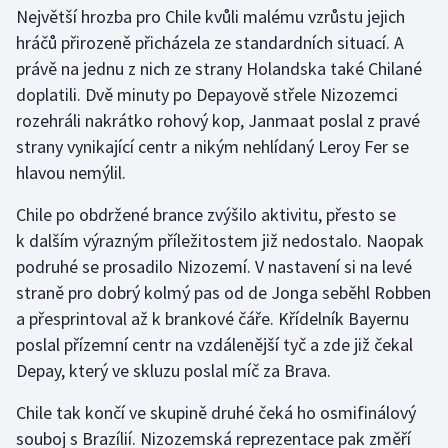
Největší hrozba pro Chile kvůli malému vzrůstu jejich
hráčů přirozeně přicházela ze standardních situací. A
právě na jednu z nich ze strany Holandska také Chilané
doplatili. Dvě minuty po Depayově střele Nizozemci
rozehráli nakrátko rohový kop, Janmaat poslal z pravé
strany vynikající centr a nikým nehlídaný Leroy Fer se
hlavou nemýlil.
Chile po obdržené brance zvýšilo aktivitu, přesto se
k dalším výrazným příležitostem již nedostalo. Naopak
podruhé se prosadilo Nizozemí. V nastavení si na levé
straně pro dobrý kolmý pas od de Jonga seběhl Robben
a přesprintoval až k brankové čáře. Křídelník Bayernu
poslal přízemní centr na vzdálenější tyč a zde již čekal
Depay, který ve skluzu poslal míč za Brava.
Chile tak končí ve skupině druhé čeká ho osmifinálový
souboj s Brazílií. Nizozemská reprezentace pak změří