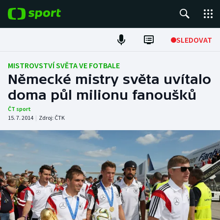
POPULÁRNÍ
SLEDOVAT
Fotbal
MISTROVSTVÍ SVĚTA VE FOTBALE
Německé mistry světa uvítalo
Hokej
doma půl milionu fanoušků
Tenis
ČT sport
15. 7. 2014
|
Zdroj:
ČTK
Atletika
Cyklistika
DALŠÍ SPORTY
Americký fotbal
NEPŘEHLÉDNĚTE