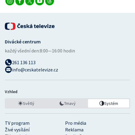
Divácké centrum
každý všední den:
8:00—16:00 hodin
261 136 113
info@ceskatelevize.cz
Vzhled
Světlý
Tmavý
Systém
TV program
Pro média
Živé vysílání
Reklama