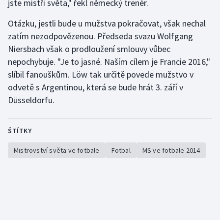
jste mistři světa," řekl německý trenér.
Otázku, jestli bude u mužstva pokračovat, však nechal
zatím nezodpovězenou. Předseda svazu Wolfgang
Niersbach však o prodloužení smlouvy vůbec
nepochybuje. "Je to jasné. Naším cílem je Francie 2016,"
slíbil fanouškům. Löw tak určitě povede mužstvo v
odvetě s Argentinou, která se bude hrát 3. září v
Düsseldorfu.
ŠTÍTKY
Mistrovství světa ve fotbale
Fotbal
MS ve fotbale 2014