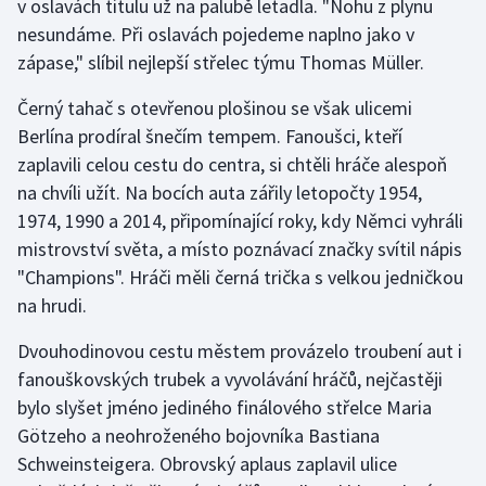
v oslavách titulu už na palubě letadla. "Nohu z plynu
Olympijské hry
nesundáme. Při oslavách pojedeme naplno jako v
zápase," slíbil nejlepší střelec týmu Thomas Müller.
Parasport
Černý tahač s otevřenou plošinou se však ulicemi
Berlína prodíral šnečím tempem. Fanoušci, kteří
Plavání
zaplavili celou cestu do centra, si chtěli hráče alespoň
Plážový volejbal
na chvíli užít. Na bocích auta zářily letopočty 1954,
1974, 1990 a 2014, připomínající roky, kdy Němci vyhráli
Ragby
mistrovství světa, a místo poznávací značky svítil nápis
"Champions". Hráči měli černá trička s velkou jedničkou
Rychlobruslení
na hrudi.
Rychlostní kanoistika
Dvouhodinovou cestu městem provázelo troubení aut i
fanouškovských trubek a vyvolávání hráčů, nejčastěji
Short track
bylo slyšet jméno jediného finálového střelce Maria
Götzeho a neohroženého bojovníka Bastiana
Sportovní střelba
Schweinsteigera. Obrovský aplaus zaplavil ulice