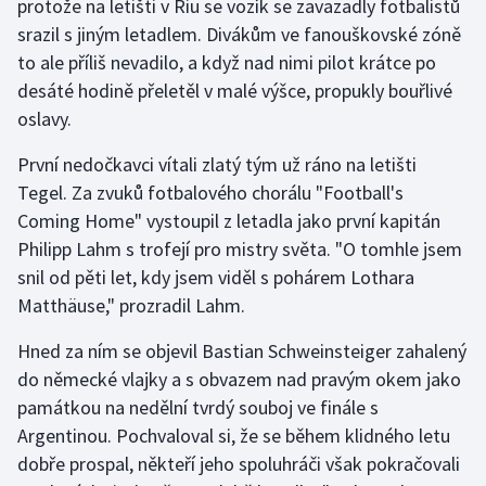
protože na letišti v Riu se vozík se zavazadly fotbalistů
srazil s jiným letadlem. Divákům ve fanouškovské zóně
Gymnastika
to ale příliš nevadilo, a když nad nimi pilot krátce po
desáté hodině přeletěl v malé výšce, propukly bouřlivé
Házená
oslavy.
Jezdectví
První nedočkavci vítali zlatý tým už ráno na letišti
Tegel. Za zvuků fotbalového chorálu "Football's
Judo
Coming Home" vystoupil z letadla jako první kapitán
Philipp Lahm s trofejí pro mistry světa. "O tomhle jsem
Krasobruslení
snil od pěti let, kdy jsem viděl s pohárem Lothara
Matthäuse," prozradil Lahm.
Lezení
Hned za ním se objevil Bastian Schweinsteiger zahalený
Lyže a snowboard
do německé vlajky a s obvazem nad pravým okem jako
památkou na nedělní tvrdý souboj ve finále s
Moderní pětiboj
Argentinou. Pochvaloval si, že se během klidného letu
dobře prospal, někteří jeho spoluhráči však pokračovali
Motorsport