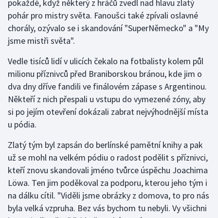
pokaždé, když některý z hráčů zvedl nad hlavu zlatý
Stolní tenis
pohár pro mistry světa. Fanoušci také zpívali oslavné
chorály, ozývalo se i skandování "SuperNěmecko" a "My
Triatlon
jsme mistři světa".
Veslování
Vedle tisíců lidí v ulicích čekalo na fotbalisty kolem půl
milionu příznivců před Braniborskou bránou, kde jim o
Vodní slalom
dva dny dříve fandili ve finálovém zápase s Argentinou.
Někteří z nich přespali u vstupu do vymezené zóny, aby
Volejbal
si po jejím otevření dokázali zabrat nejvýhodnější místa
Ostatní
u pódia.
Zlatý tým byl zapsán do berlínské pamětní knihy a pak
už se mohl na velkém pódiu o radost podělit s příznivci,
kteří znovu skandovali jméno tvůrce úspěchu Joachima
Löwa. Ten jim poděkoval za podporu, kterou jeho tým i
na dálku cítil. "Viděli jsme obrázky z domova, to pro nás
byla velká vzpruha. Bez vás bychom tu nebyli. Vy všichni