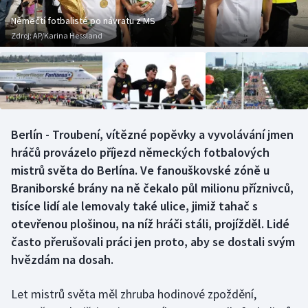
Baseball a softbal
Soutěže
Němečtí fotbalisté po návratu z MS
Zdroj:
AP/Karina Hessland
Basketbal
Historické návraty
Biatlon
Aplikace ČT sport
Boby a skeleton
AZ kvíz
Berlín - Troubení, vítězné popěvky a vyvolávání jmen
Box
hráčů provázelo příjezd německých fotbalových
mistrů světa do Berlína. Ve fanouškovské zóně u
Curling
Braniborské brány na ně čekalo půl milionu příznivců,
tisíce lidí ale lemovaly také ulice, jimiž tahač s
Dostihy
otevřenou plošinou, na níž hráči stáli, projížděl. Lidé
Florbal
často přerušovali práci jen proto, aby se dostali svým
hvězdám na dosah.
Futsal
Let mistrů světa měl zhruba hodinové zpoždění,
Golf