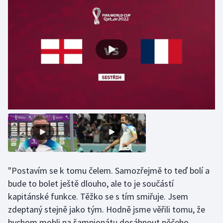
Gymnastika
Házená
Jezdectví
Judo
Krasobruslení
Lezení
Lyže a snowboard
"Postavím se k tomu čelem. Samozřejmě to teď bolí a
bude to bolet ještě dlouho, ale to je součástí
Moderní pětiboj
kapitánské funkce. Těžko se s tím smiřuje. Jsem
zdeptaný stejně jako tým. Hodně jsme věřili tomu, že
Motorsport
bychom mohli na šampionátu dosáhnout něčeho