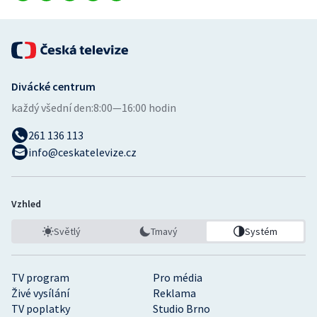
Divácké centrum
každý všední den:
8:00—16:00 hodin
261 136 113
info@ceskatelevize.cz
Vzhled
Světlý
Tmavý
Systém
TV program
Pro média
Živé vysílání
Reklama
TV poplatky
Studio Brno