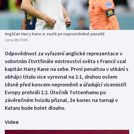
Baseball a softbal
Soutěže
Basketbal
Historické návraty
Biatlon
Aplikace ČT sport
Angličan Harry Kane si zoufá po neproměněné penaltě
Zdroj:
REUTERS
Boby a skeleton
AZ kvíz
Odpovědnost za vyřazení anglické reprezentace v
sobotním čtvrtfinále mistrovství světa s Francií vzal
Box
kapitán Harry Kane na sebe. První penaltou v utkání s
Curling
obhájci titulu sice vyrovnal na 1:1, druhou ovšem
těsně před koncem neproměnil a úřadující vicemistři
Dostihy
Evropy prohráli 1:2. Útočník Tottenhamu po
závěrečném hvizdu přiznal, že konec na turnaji v
Florbal
Kataru bude bolet dlouho.
Futsal
Videa
Golf