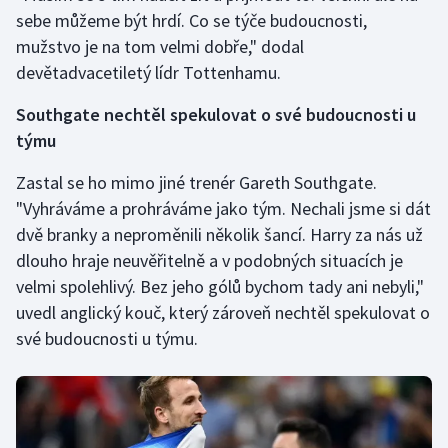
Stolní tenis
sebe můžeme být hrdí. Co se týče budoucnosti,
mužstvo je na tom velmi dobře," dodal
Triatlon
devětadvacetiletý lídr Tottenhamu.
Veslování
Southgate nechtěl spekulovat o své budoucnosti u
týmu
Vodní slalom
Zastal se ho mimo jiné trenér Gareth Southgate.
Volejbal
"Vyhráváme a prohráváme jako tým. Nechali jsme si dát
dvě branky a neproměnili několik šancí. Harry za nás už
Ostatní
dlouho hraje neuvěřitelně a v podobných situacích je
velmi spolehlivý. Bez jeho gólů bychom tady ani nebyli,"
uvedl anglický kouč, který zároveň nechtěl spekulovat o
své budoucnosti u týmu.