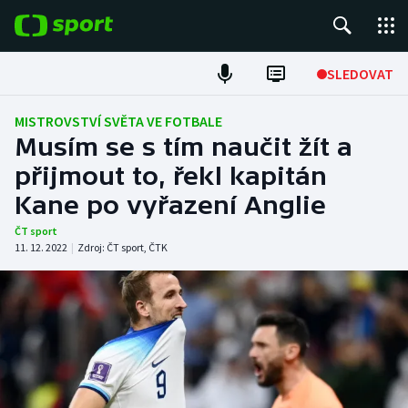
POPULÁRNÍ
SLEDOVAT
Fotbal
MISTROVSTVÍ SVĚTA VE FOTBALE
Musím se s tím naučit žít a
Hokej
přijmout to, řekl kapitán
Kane po vyřazení Anglie
Tenis
ČT sport
Atletika
11. 12. 2022
|
Zdroj:
ČT sport
,
ČTK
Cyklistika
DALŠÍ SPORTY
Americký fotbal
NEPŘEHLÉDNĚTE