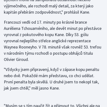
výjimečného, ale rozhodl malý detail, za který jako
Olympijské hry
kapitán přebírám zodpovědnost," prohlásil Kane.
Parasport
Francouzi vedli od 17. minuty po krásné brance
Auréliena Tchouaméniho, ale devět minut po přestávce
Plavání
vyrovnal z pokutového kopu Kane. Díky 53. gólu
vyrovnal nejlepšího střelce anglické reprezentace
Plážový volejbal
Waynea Rooneyho. V 78. minutě však rovněž 53. trefou
v národním týmu rozhodl o postupu obhájců titulu
Ragby
Olivier Giroud.
Rychlobruslení
"Vždycky jsem připravený, když v zápase kopu penaltu
nebo dvě. Pokaždé mám představu, co chci udělat.
Rychlostní kanoistika
První penalta byla skvělá. U druhé jsem to nekopl tak,
Short track
jak jsem chtěl," měl jasno Kane.
Sportovní střelba
"Musím se s tím naučit žít a přijmout to. Všichni ale na