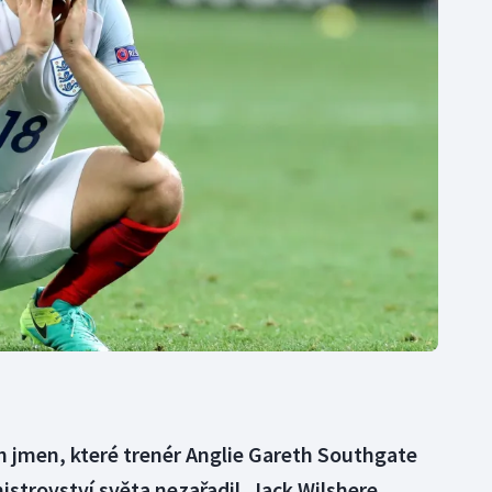
Moderní pětiboj
Triatlon
Motorsport
Veslování
Olympijské hry
Vodní slalom
Parasport
Volejbal
Plavání
Ostatní
Plážový volejbal
h jmen, které trenér Anglie Gareth Southgate
istrovství světa nezařadil. Jack Wilshere