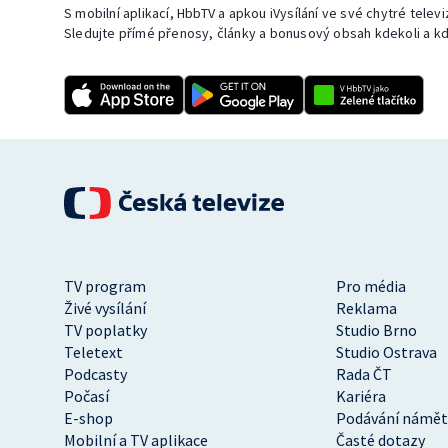
S mobilní aplikací, HbbTV a apkou iVysílání ve své chytré telev
Sledujte přímé přenosy, články a bonusový obsah kdekoli a kd
TV program
Pro média
Živé vysílání
Reklama
TV poplatky
Studio Brno
Teletext
Studio Ostrava
Podcasty
Rada ČT
Počasí
Kariéra
E-shop
Podávání námět
Mobilní a TV aplikace
Časté dotazy