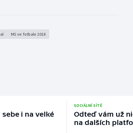
al
MS ve fotbale 2018
SOCIÁLNÍ SÍTĚ
 sebe i na velké
Odteď vám už nic
na dalších platf