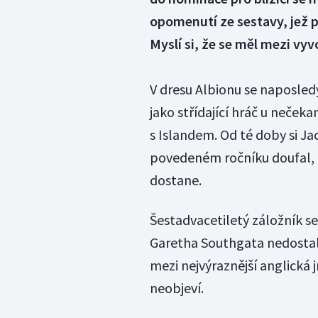
opomenutí ze sestavy, jež p
Myslí si, že se měl mezi vyv
V dresu Albionu se naposledy
jako střídající hráč u neče
s Islandem. Od té doby si Ja
povedeném ročníku doufal, 
dostane.
Šestadvacetiletý záložník s
Garetha Southgata nedosta
mezi nejvýraznější anglická 
neobjeví.