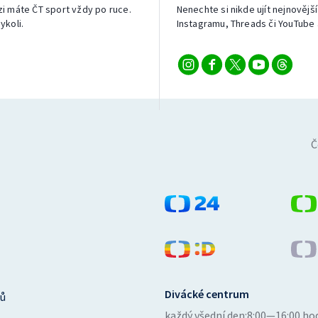
izi máte ČT sport vždy po ruce.
Nenechte si nikde ujít nejnovější
ykoli.
Instagramu, Threads či YouTube 
Č
Divácké centrum
ů
každý všední den:
8:00—16:00 ho