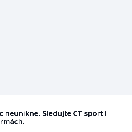
 neunikne. Sledujte ČT sport i
ormách.