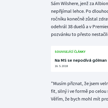
Sám Wilshere, jenž za Albio
nepřijímal lehce. Po dlouh
ročníku konečně zůstal zdra
odehrál 38 duelů a v Premie
pozvánku to přesto nestačil
SOUVISEJÍCÍ ČLÁNKY
Na MS se nepodívá gólman H
16. 5. 2018
"Musím přiznat, že jsem velm
fit, silný i ve formě po celo
Věřím, že bych mohl mít pro