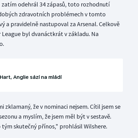
n zatím odehrál 34 zápasů, toto rozhodnutí
odobých zdravotních problémech v tomto
vý a pravidelně nastupoval za Arsenal. Celkově
r League byl dvanáctkrát v základu. Na
o.
art, Anglie sází na mládí
i zklamaný, že v nominaci nejsem. Cítil jsem se
u sezonu a myslím, že jsem měl být v sestavě.
 tým skutečný přínos," prohlásil Wilshere.