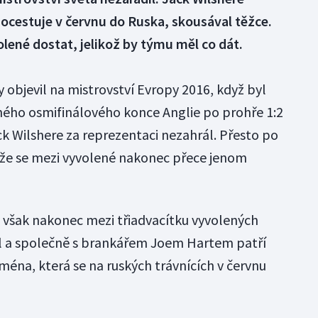
ocestuje v červnu do Ruska, skousával těžce.
olené dostat, jelikož by týmu měl co dát.
 objevil na mistrovství Evropy 2016, když byl
kaného osmifinálového konce Anglie po prohře 1:2
ck Wilshere za reprezentaci nezahrál. Přesto po
že se mezi vyvolené nakonec přece jenom
e však nakonec mezi třiadvacítku vyvolených
l a společně s brankářem Joem Hartem patří
jména, která se na ruských trávnících v červnu