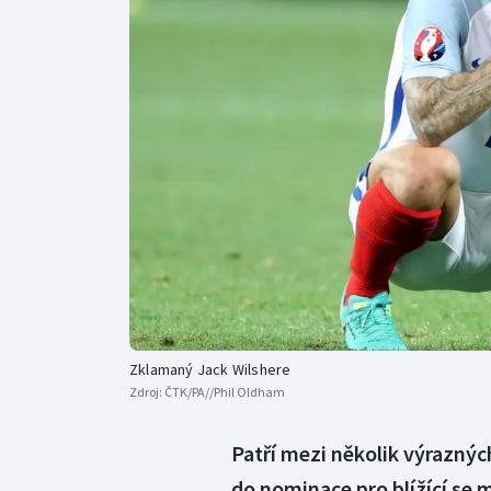
Curling
Dostihy
Florbal
Futsal
Golf
Gymnastika
Zklamaný Jack Wilshere
Zdroj:
ČTK/PA//Phil Oldham
Patří mezi několik výraznýc
do nominace pro blížící se m