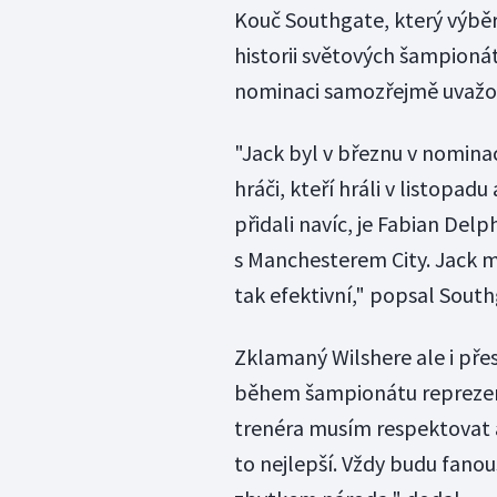
Kouč Southgate, který výběr
historii světových šampionát
nominaci samozřejmě uvažova
"Jack byl v březnu v nominac
hráči, kteří hráli v listopa
přidali navíc, je Fabian De
s Manchesterem City. Jack mě
tak efektivní," popsal South
Zklamaný Wilshere ale i přes
během šampionátu reprezen
trenéra musím respektovat a
to nejlepší. Vždy budu fano