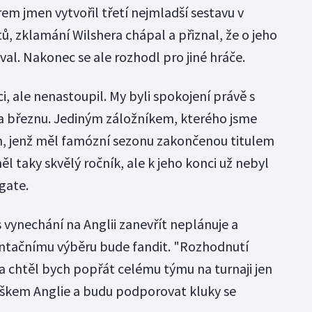
em jmen vytvořil třetí nejmladší sestavu v
ů, zklamání Wilshera chápal a přiznal, že o jeho
l. Nakonec se ale rozhodl pro jiné hráče.
i, ale nenastoupil. My byli spokojení právě s
du a březnu. Jediným záložníkem, kterého jsme
lph, jenž měl famózní sezonu zakončenou titulem
l taky skvělý ročník, ale k jeho konci už nebyl
gate.
 vynechání na Anglii zanevřít neplánuje a
tačnímu výběru bude fandit. "Rozhodnutí
 chtěl bych popřát celému týmu na turnaji jen
uškem Anglie a budu podporovat kluky se