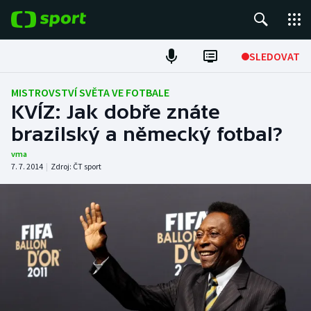
POPULÁRNÍ
SLEDOVAT
Fotbal
MISTROVSTVÍ SVĚTA VE FOTBALE
KVÍZ: Jak dobře znáte
Hokej
brazilský a německý fotbal?
Tenis
vma
7. 7. 2014
|
Zdroj:
ČT sport
Atletika
Cyklistika
DALŠÍ SPORTY
Americký fotbal
NEPŘEHLÉDNĚTE