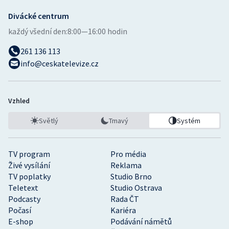
Olympijské hry
Divácké centrum
každý všední den:
8:00—16:00 hodin
Parasport
261 136 113
info@ceskatelevize.cz
Plavání
Plážový volejbal
Vzhled
Ragby
Světlý
Tmavý
Systém
Rychlobruslení
TV program
Pro média
Rychlostní kanoistika
Živé vysílání
Reklama
TV poplatky
Studio Brno
Short track
Teletext
Studio Ostrava
Podcasty
Rada ČT
Počasí
Kariéra
Sportovní střelba
E-shop
Podávání námětů