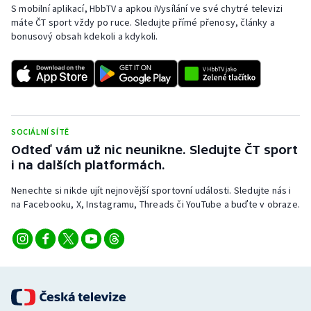
S mobilní aplikací, HbbTV a apkou iVysílání ve své chytré televizi
máte ČT sport vždy po ruce. Sledujte přímé přenosy, články a
Gymnastika
bonusový obsah kdekoli a kdykoli.
Házená
Jezdectví
Judo
SOCIÁLNÍ SÍTĚ
Odteď vám už nic neunikne. Sledujte ČT sport
i na dalších platformách.
Krasobruslení
Nenechte si nikde ujít nejnovější sportovní události. Sledujte nás i
Lezení
na Facebooku, X, Instagramu, Threads či YouTube a buďte v obraze.
Lyže a snowboard
Moderní pětiboj
Motorsport