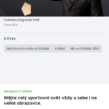
Baseball a softbal
Soutěže
Basketbal
Historické návraty
Fotbalová legenda Pelé
Zdroj:
ISIFA
Biatlon
Aplikace ČT sport
Boby a skeleton
AZ kvíz
ŠTÍTKY
Mistrovství světa ve fotbale
Fotbal
MS ve fotbale 2014
Box
Curling
Dostihy
Florbal
APLIKACE ČT SPORT
Futsal
Mějte celý sportovní svět vždy u sebe i na
velké obrazovce.
Golf