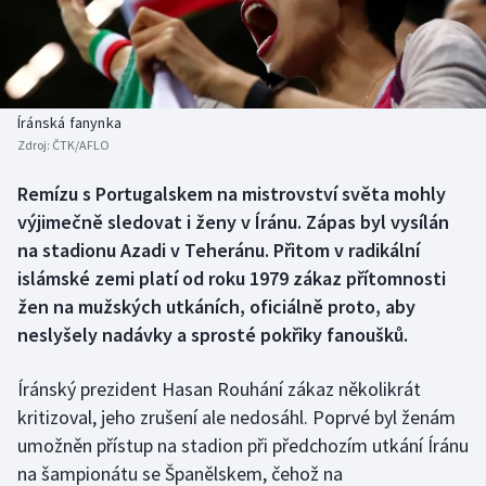
Baseball a softbal
Soutěže
Basketbal
Historické návraty
Biatlon
Aplikace ČT sport
Íránská fanynka
Zdroj:
ČTK/AFLO
Boby a skeleton
AZ kvíz
Remízu s Portugalskem na mistrovství světa mohly
výjimečně sledovat i ženy v Íránu. Zápas byl vysílán
Box
na stadionu Azadi v Teheránu. Přitom v radikální
Curling
islámské zemi platí od roku 1979 zákaz přítomnosti
žen na mužských utkáních, oficiálně proto, aby
Dostihy
neslyšely nadávky a sprosté pokřiky fanoušků.
Florbal
Íránský prezident Hasan Rouhání zákaz několikrát
kritizoval, jeho zrušení ale nedosáhl. Poprvé byl ženám
Futsal
umožněn přístup na stadion při předchozím utkání Íránu
na šampionátu se Španělskem, čehož na
Golf