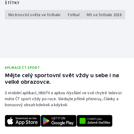
ŠTÍTKY
Olympijské hry
Mistrovství světa ve fotbale
Fotbal
MS ve fotbale 2018
Parasport
Plavání
Plážový volejbal
Ragby
APLIKACE ČT SPORT
Mějte celý sportovní svět vždy u sebe i na
Rychlobruslení
velké obrazovce.
S mobilní aplikací, HbbTV a apkou iVysílání ve své chytré televizi
Rychlostní kanoistika
máte ČT sport vždy po ruce. Sledujte přímé přenosy, články a
bonusový obsah kdekoli a kdykoli.
Short track
Sportovní střelba