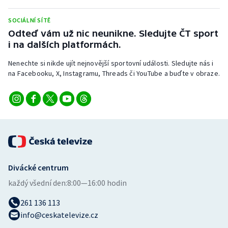
Stolní tenis
SOCIÁLNÍ SÍTĚ
Triatlon
Odteď vám už nic neunikne. Sledujte ČT sport
i na dalších platformách.
Veslování
Nenechte si nikde ujít nejnovější sportovní události. Sledujte nás i
na Facebooku, X, Instagramu, Threads či YouTube a buďte v obraze.
Vodní slalom
Volejbal
Ostatní
Divácké centrum
každý všední den:
8:00—16:00 hodin
261 136 113
info@ceskatelevize.cz