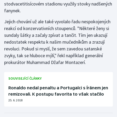
stodvacetitisícovém stadionu využily stovky nadšených
fanynek.
Gymnastika
Jejich chování už ale také vyvolalo řadu nespokojených
Házená
reakcí od konzervativních stoupenců. "Některé ženy si
sundaly šátky a začaly zpívat a tančit. Tím jen ukazují
Jezdectví
nedostatek respektu k našim mučedníkům a zrazují
revoluci. Pokud si myslí, že sem zavedou satanské
Judo
zvyky, tak se hluboce mýlí," řekl například generální
prokurátor Muhammad Džafar Montazerí.
Krasobruslení
Lezení
SOUVISEJÍCÍ ČLÁNKY
Lyže a snowboard
Ronaldo nedal penaltu a Portugalci s Íránem jen
remizovali. K postupu favorita to však stačilo
Moderní pětiboj
25. 6. 2018
Motorsport