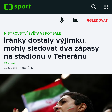
POPULÁRNÍ
SLEDOVAT
Fotbal
MISTROVSTVÍ SVĚTA VE FOTBALE
Íránky dostaly výjimku,
Hokej
mohly sledovat dva zápasy
na stadionu v Teheránu
Tenis
ČT sport
Atletika
25. 6. 2018
|
Zdroj:
ČTK
Cyklistika
DALŠÍ SPORTY
Americký fotbal
NEPŘEHLÉDNĚTE