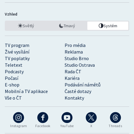
Vzhled
Světlý
Tmavý
Systém
TV program
Pro média
Živé vysílání
Reklama
TV poplatky
Studio Brno
Teletext
Studio Ostrava
Podcasty
Rada ČT
Počasí
Kariéra
E-shop
Podávání námětů
Mobilní a TV aplikace
Časté dotazy
Vše o ČT
Kontakty
Instagram
Facebook
YouTube
X
Threads