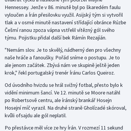
Hennessey. Jenže v 86. minutě byl po škaredém faulu
Olympijské hry
vyloučen a Írán přesilovku využil. Asijský tým si vytvořil
tlak a v osmé minutě nastavení střídající obránce Rúzbe
Parasport
Češmí ranou zpoza vápna vstřelil vítězný gól svého
Plavání
týmu. Pojistku přidal další bek Rámín Rezajíán.
"Nemám slov. Je to skvělý, nádherný den pro všechny
Plážový volejbal
naše hráče a fanoušky. Pořád sníme o postupu. Je to
ale jenom začátek. Zbývá nám ve skupině ještě jeden
Ragby
krok," řekl portugalský trenér Íránu Carlos Queiroz.
Rychlobruslení
Od úvodního hvizdu se hrál svižný fotbal, přesto bylo k
vidění minimum šancí. Ve 12. minutě se Moore natáhl
Rychlostní kanoistika
po Robertsově centru, ale íránský brankář Hosejn
Short track
Hosejní míč vyrazil. Na druhé straně Gholízadé skóroval,
kvůli ofsajdu ale gól neplatil.
Sportovní střelba
Po přestávce měl více ze hry Írán. V rozmezí 11 sekund