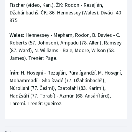
Fischer (video, Kan.). ŽK: Rodon - Rezajíán,
Džahánbachš. ČK: 86. Hennessey (Wales). Diváci: 40
875.
Wales:
Hennessey - Mepham, Rodon, B. Davies - C.
Roberts (57. Johnson), Ampadu (78. Allen), Ramsey
(87. Ward), N. Williams - Bale, Moore, Wilson (58.
James). Trenér: Page.
Írán:
H. Hosejní - Rezajíán, Púralígandží, M. Hosejní,
Mohammadí - Gholízadé (77. Džahánbachš),
Núrollahí (77. Češmí), Ezatolahí (83. Karímí),
Hadžsáfí (77. Torabí) - Azmún (68. Ansárífárd),
Taremí. Trenér: Queiroz.