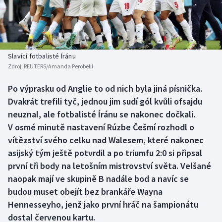
Baseball a softbal
Soutěže
Basketbal
Historické návraty
Biatlon
Aplikace ČT sport
Slavící fotbalisté Íránu
Zdroj:
REUTERS/Amanda Perobelli
Boby a skeleton
AZ kvíz
Po výprasku od Anglie to od nich byla jiná písnička.
Dvakrát trefili tyč, jednou jim sudí gól kvůli ofsajdu
Box
neuznal, ale fotbalisté Íránu se nakonec dočkali.
Curling
V osmé minutě nastavení Rúzbe Češmí rozhodl o
vítězství svého celku nad Walesem, které nakonec
Dostihy
asijský tým ještě potvrdil a po triumfu 2:0 si připsal
první tři body na letošním mistrovství světa. Velšané
Florbal
naopak mají ve skupině B nadále bod a navíc se
budou muset obejít bez brankáře Wayna
Futsal
Hennesseyho, jenž jako první hráč na šampionátu
dostal červenou kartu.
Golf