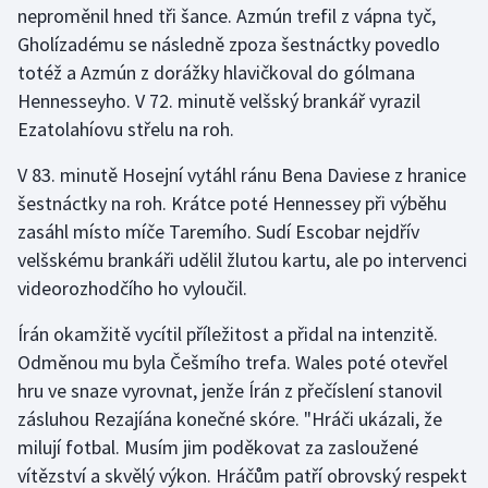
neproměnil hned tři šance. Azmún trefil z vápna tyč,
Stolní tenis
Gholízadému se následně zpoza šestnáctky povedlo
Triatlon
totéž a Azmún z dorážky hlavičkoval do gólmana
Hennesseyho. V 72. minutě velšský brankář vyrazil
Veslování
Ezatolahíovu střelu na roh.
Vodní slalom
V 83. minutě Hosejní vytáhl ránu Bena Daviese z hranice
šestnáctky na roh. Krátce poté Hennessey při výběhu
Volejbal
zasáhl místo míče Taremího. Sudí Escobar nejdřív
velšskému brankáři udělil žlutou kartu, ale po intervenci
Ostatní
videorozhodčího ho vyloučil.
Írán okamžitě vycítil příležitost a přidal na intenzitě.
Odměnou mu byla Češmího trefa. Wales poté otevřel
hru ve snaze vyrovnat, jenže Írán z přečíslení stanovil
zásluhou Rezajíána konečné skóre. "Hráči ukázali, že
milují fotbal. Musím jim poděkovat za zasloužené
vítězství a skvělý výkon. Hráčům patří obrovský respekt