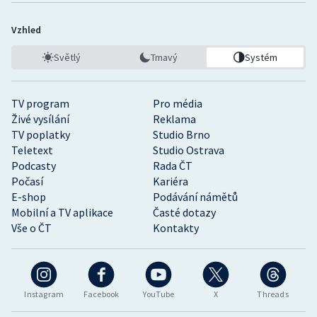
Vzhled
Světlý
Tmavý
Systém
TV program
Pro média
Živé vysílání
Reklama
TV poplatky
Studio Brno
Teletext
Studio Ostrava
Podcasty
Rada ČT
Počasí
Kariéra
E-shop
Podávání námětů
Mobilní a TV aplikace
Časté dotazy
Vše o ČT
Kontakty
Instagram
Facebook
YouTube
X
Threads