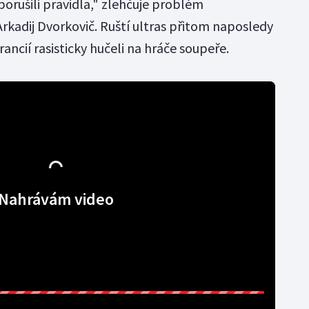
porušili pravidla," zlehčuje problém
rkadij Dvorkovič. Ruští ultras přitom naposledy
ancií rasisticky hučeli na hráče soupeře.
Nahrávám video