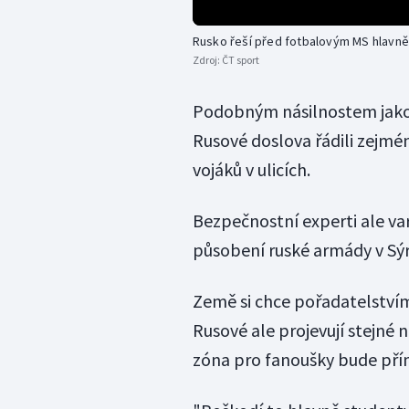
Rusko řeší před fotbalovým MS hlavn
Zdroj:
ČT sport
Podobným násilnostem jako 
Rusové doslova řádili zejmén
vojáků v ulicích.
Bezpečnostní experti ale var
působení ruské armády v Sýri
Země si chce pořadatelstvím 
Rusové ale projevují stejné
zóna pro fanoušky bude přím