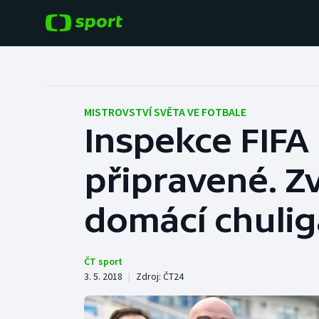
POPULÁRNÍ
DALŠÍ SPORTY
Fotbal
Americký fotbal
MISTROVSTVÍ SVĚTA VE FOTBALE
Inspekce FIFA 
Hokej
Baseball a softbal
připravené. Z
Tenis
Basketbal
Atletika
domácí chuli
Biatlon
Cyklistika
Boby a skeleton
ČT sport
3. 5. 2018
|
Zdroj:
ČT24
Box