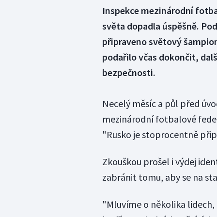
Inspekce mezinárodní fotb
světa dopadla úspěšně. Podl
připraveno světový šampion
podařilo včas dokončit, dalš
bezpečnosti.
Necelý měsíc a půl před úv
mezinárodní fotbalové fede
"Rusko je stoprocentně připra
Zkouškou prošel i výdej ide
zabránit tomu, aby se na sta
"Mluvíme o několika lidech,