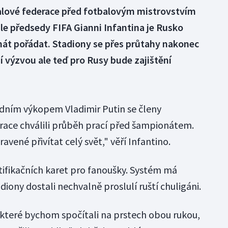
alové federace před fotbalovým mistrovstvím
e předsedy FIFA Gianni Infantina je Rusko
át pořádat. Stadiony se přes průtahy nakonec
í výzvou ale teď pro Rusy bude zajištění
odním výkopem Vladimir Putin se členy
race chválili průběh prací před šampionátem.
vené přivítat celý svět," věří Infantino.
ntifikačních karet pro fanoušky. Systém má
diony dostali nechvalně proslulí ruští chuligáni.
 které bychom spočítali na prstech obou rukou,