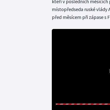
kteří v posledních měsících 
místopředseda ruské vlády A
před měsícem při zápase s Fr