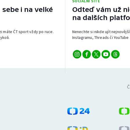
SOCIÁLNÍ SÍTĚ
 sebe i na velké
Odteď vám už nic
na dalších platf
izi máte ČT sport vždy po ruce.
Nenechte si nikde ujít nejnovější
ykoli.
Instagramu, Threads či YouTube 
Č