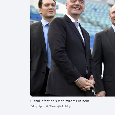
Curling
Dostihy
Florbal
Futsal
Golf
Gymnastika
Gianni infantino s Vladimirem Putinem
Zdroj:
Sputnik/Aleksej Nikolskyi