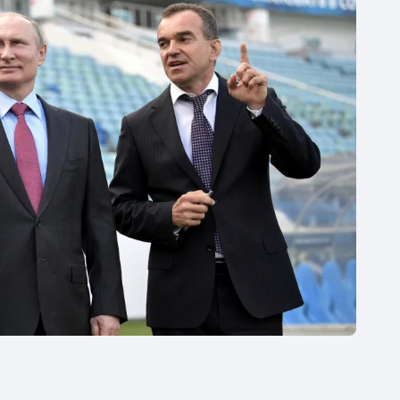
Moderní pětiboj
Triatlon
Motorsport
Veslování
Olympijské hry
Vodní slalom
Parasport
Volejbal
Plavání
Ostatní
Plážový volejbal