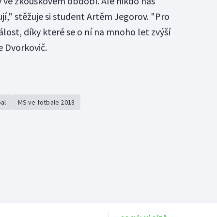
y ve zkouškovém období. Ale nikdo nás
jí," stěžuje si student Artěm Jegorov. "Pro
lost, díky které se o ní na mnoho let zvýší
e Dvorkovič.
al
MS ve fotbale 2018