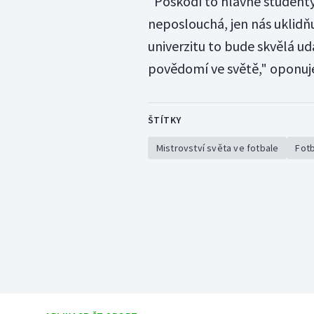
"Poškodí to hlavně student
neposlouchá, jen nás uklidňu
univerzitu to bude skvělá udá
povědomí ve světě," oponuj
ŠTÍTKY
Mistrovství světa ve fotbale
Fotb