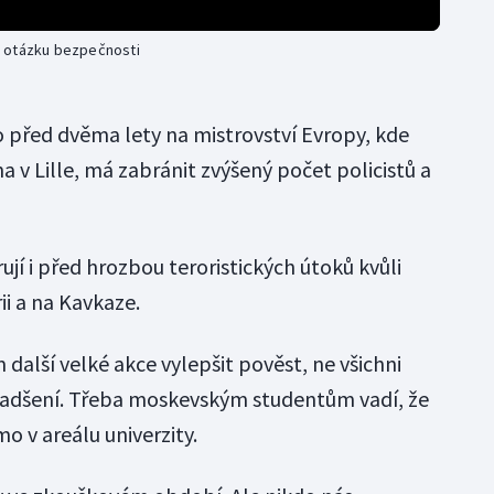
ě otázku bezpečnosti
před dvěma lety na mistrovství Evropy, kde
a v Lille, má zabránit zvýšený počet policistů a
ují i před hrozbou teroristických útoků kvůli
i a na Kavkaze.
další velké akce vylepšit pověst, ne všichni
 nadšení. Třeba moskevským studentům vadí, že
o v areálu univerzity.