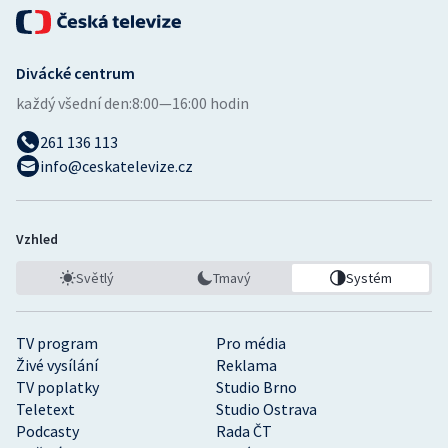
Divácké centrum
každý všední den:
8:00—16:00 hodin
261 136 113
info@ceskatelevize.cz
Vzhled
Světlý
Tmavý
Systém
TV program
Pro média
Živé vysílání
Reklama
TV poplatky
Studio Brno
Teletext
Studio Ostrava
Podcasty
Rada ČT