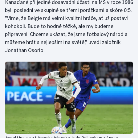
Kanaďané při jediné dosavadní účasti na MS v roce 1986
Stolní tenis
byli poslední ve skupině se třemi porážkami a skóre 0:5.
"Víme, že Belgie má velmi kvalitní hráče, ať už postaví
Triatlon
kohokoli. Bude to hodně těžké, ale my budeme
připraveni. Chceme ukázat, že jsme fotbalový národ a
Veslování
můžeme hrát s nejlepšími na světě," uvedl záložník
Vodní slalom
Jonathan Osorio.
Volejbal
Ostatní
Jamal Musiala z Německa (vlevo) a Jude Bellingham z Anglie