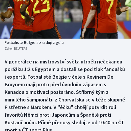
Baseball a softbal
Soutěže
Basketbal
Historické návraty
Biatlon
Aplikace ČT sport
Fotbalisté Belgie se radují z gólu
Boby a skeleton
AZ kvíz
Zdroj:
REUTERS
Box
V generálce na mistrovství světa utrpěli nečekanou
porážku 1:2 s Egyptem a dostali se pod tlak fanoušků
Curling
i expertů. Fotbalisté Belgie v čele s Kevinem De
Bruynem mají proto před úvodním zápasem s
Dostihy
Kanadou o motivaci postaráno. Stříbrný tým z
minulého šampionátu z Chorvatska se v téže skupině
Florbal
F střetne s Marokem. V "éčku" chtějí potvrdit roli
favoritů Němci proti Japoncům a Španělé proti
Futsal
Kostaričanům. Přímé přenosy sledujte od 10:40 na ČT
sport a ČT sport Plus.
Golf