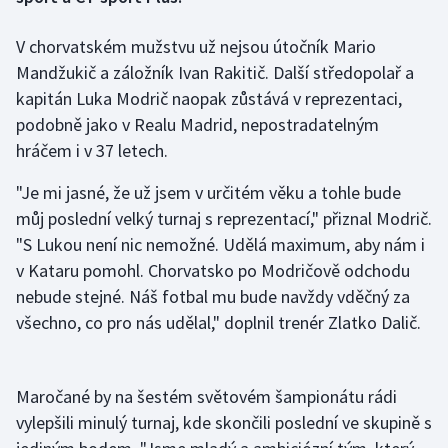
V chorvatském mužstvu už nejsou útočník Mario
Gymnastika
Mandžukič a záložník Ivan Rakitič. Další středopolař a
Házená
kapitán Luka Modrič naopak zůstává v reprezentaci,
podobně jako v Realu Madrid, nepostradatelným
Jezdectví
hráčem i v 37 letech.
Judo
"Je mi jasné, že už jsem v určitém věku a tohle bude
můj poslední velký turnaj s reprezentací," přiznal Modrič.
Krasobruslení
"S Lukou není nic nemožné. Udělá maximum, aby nám i
v Kataru pomohl. Chorvatsko po Modričově odchodu
Lezení
nebude stejné. Náš fotbal mu bude navždy vděčný za
všechno, co pro nás udělal," doplnil trenér Zlatko Dalič.
Lyže a snowboard
Moderní pětiboj
Maročané by na šestém světovém šampionátu rádi
vylepšili minulý turnaj, kde skončili poslední ve skupině s
Motorsport