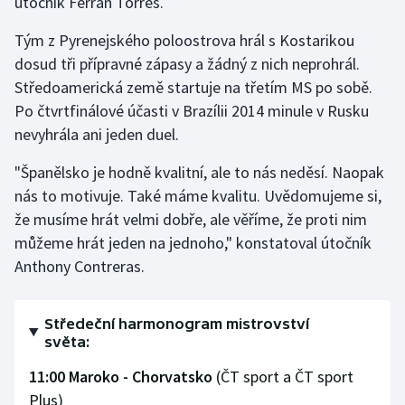
útočník Ferran Torres.
Tým z Pyrenejského poloostrova hrál s Kostarikou
dosud tři přípravné zápasy a žádný z nich neprohrál.
Středoamerická země startuje na třetím MS po sobě.
Po čtvrtfinálové účasti v Brazílii 2014 minule v Rusku
nevyhrála ani jeden duel.
"Španělsko je hodně kvalitní, ale to nás neděsí. Naopak
nás to motivuje. Také máme kvalitu. Uvědomujeme si,
že musíme hrát velmi dobře, ale věříme, že proti nim
můžeme hrát jeden na jednoho," konstatoval útočník
Anthony Contreras.
Středeční harmonogram mistrovství
světa:
11:00 Maroko - Chorvatsko
(ČT sport a ČT sport
Plus)