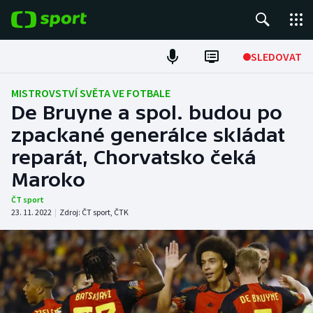
POPULÁRNÍ
SLEDOVAT
Fotbal
MISTROVSTVÍ SVĚTA VE FOTBALE
De Bruyne a spol. budou po
Hokej
zpackané generálce skládat
reparát, Chorvatsko čeká
Tenis
Maroko
Atletika
ČT sport
23. 11. 2022
|
Zdroj:
ČT sport
,
ČTK
Cyklistika
DALŠÍ SPORTY
Americký fotbal
NEPŘEHLÉDNĚTE