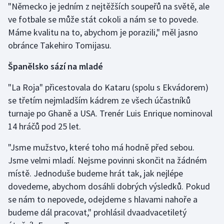
"Německo je jedním z nejtěžších soupeřů na světě, ale
ve fotbale se může stát cokoli a nám se to povede.
Máme kvalitu na to, abychom je porazili," měl jasno
obránce Takehiro Tomijasu.
Španělsko sází na mladé
"La Roja" přicestovala do Kataru (spolu s Ekvádorem)
se třetím nejmladším kádrem ze všech účastníků
turnaje po Ghaně a USA. Trenér Luis Enrique nominoval
14 hráčů pod 25 let.
"Jsme mužstvo, které toho má hodně před sebou.
Jsme velmi mladí. Nejsme povinni skončit na žádném
místě. Jednoduše budeme hrát tak, jak nejlépe
dovedeme, abychom dosáhli dobrých výsledků. Pokud
se nám to nepovede, odejdeme s hlavami nahoře a
budeme dál pracovat," prohlásil dvaadvacetiletý