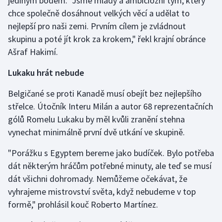
jediným bodem. "Jsme mladý a ambiciózní tým, který
chce společně dosáhnout velkých věcí a udělat to
Olympijské hry
nejlepší pro naši zemi. Prvním cílem je zvládnout
skupinu a poté jít krok za krokem," řekl krajní obránce
Parasport
Ašraf Hakimí.
Plavání
Lukaku hrát nebude
Plážový volejbal
Belgičané se proti Kanadě musí obejít bez nejlepšího
střelce. Útočník Interu Milán a autor 68 reprezentačních
Ragby
gólů Romelu Lukaku by měl kvůli zranění stehna
vynechat minimálně první dvě utkání ve skupině.
Rychlobruslení
"Porážku s Egyptem bereme jako budíček. Bylo potřeba
Rychlostní kanoistika
dát některým hráčům potřebné minuty, ale teď se musí
dát všichni dohromady. Nemůžeme očekávat, že
Short track
vyhrajeme mistrovství světa, když nebudeme v top
formě," prohlásil kouč Roberto Martínez.
Sportovní střelba