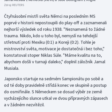
Zdroj:
REUTERS
Čtyřnásobní mistři světa Němci na posledním MS
poprvé v historii nepostoupili do play-off a zaznamenali
nejhorší výsledek od roku 1938. "Neznamená to žádné
trauma. Nikdo, kdo u toho byl, nemyslí na tehdejší
střetnutí proti Mexiku (0:1) a Koreji (0:2). Tohle je
mistrovství světa, motivace je dostatečná i bez toho,"
konstatoval stoper Niklas Süle. "Máme kvalitu na to,
abychom došli v turnaji daleko," doplnil záložník Jamal
Musiala.
Japonsko startuje na sedmém šampionátu po sobě a
od té doby pravidelně střídá konec ve skupině a postup
do osmifinále. S Německem se dosud výběr ze země
vycházejícího slunce utkal ve dvou přípravných zápasech
a v žádném nezvítězil.