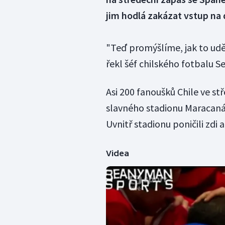
jim hodlá zakázat vstup na 
"Teď promýšlíme, jak to ud
řekl šéf chilského fotbalu S
Asi 200 fanoušků Chile ve st
slavného stadionu Maracaná,
Uvnitř stadionu poničili zdi a
Videa