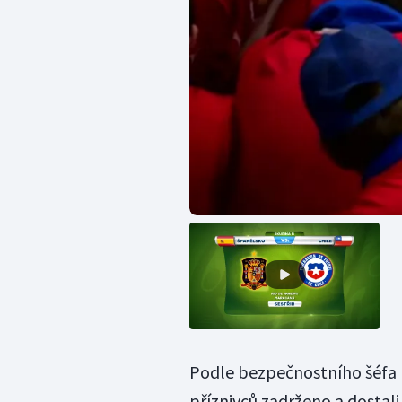
Podle bezpečnostního šéfa 
příznivců zadrženo a dostali