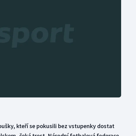
Moderní pětiboj
Triatlon
Motorsport
Veslování
Olympijské hry
Vodní slalom
Parasport
Volejbal
Plavání
Ostatní
Plážový volejbal
oušky, kteří se pokusili bez vstupenky dostat
lskem, čeká trest. Národní fotbalová federace