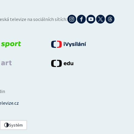
eská televize na sociálních sítích:
din
levize.cz
Systém