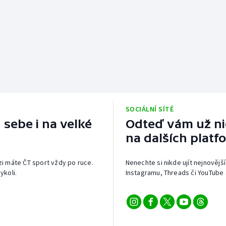
SOCIÁLNÍ SÍTĚ
 sebe i na velké
Odteď vám už nic
na dalších platf
izi máte ČT sport vždy po ruce.
Nenechte si nikde ujít nejnovější
ykoli.
Instagramu, Threads či YouTube 