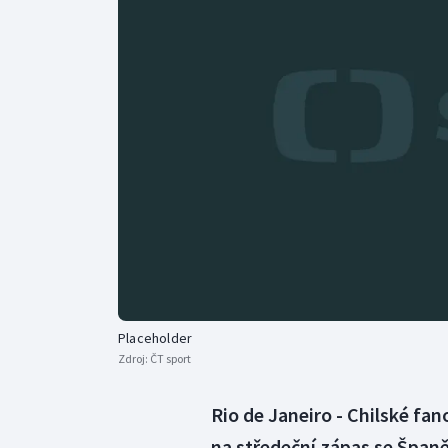
Curling
Dostihy
Florbal
Futsal
Golf
Gymnastika
Placeholder
Zdroj:
ČT sport
Rio de Janeiro - Chilské fan
na středeční zápas se Španě