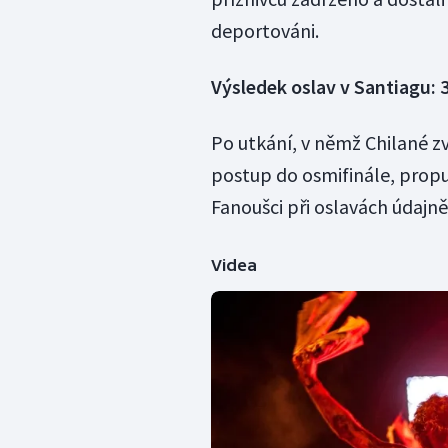
deportováni.
Výsledek oslav v Santiagu:
Po utkání, v němž Chilané zvítě
postup do osmifinále, propu
Fanoušci při oslavách údajně
Videa