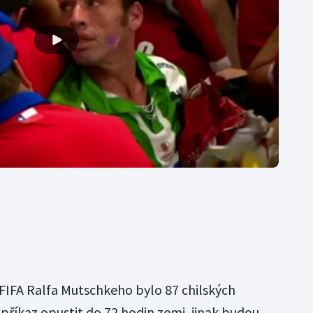
FIFA Ralfa Mutschkeho bylo 87 chilských
 příkaz opustit do 72 hodin zemi, jinak budou