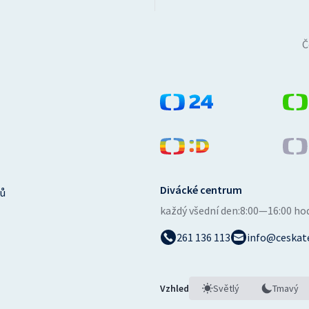
Č
Divácké centrum
ů
každý všední den:
8:00—16:00 ho
261 136 113
info@ceskate
Vzhled
Světlý
Tmavý