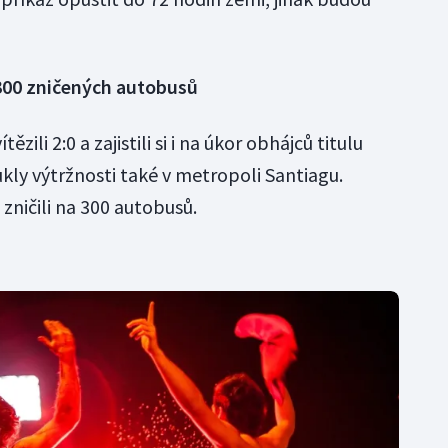
 300 zničených autobusů
zili 2:0 a zajistili si i na úkor obhájců titulu
kly výtržnosti také v metropoli Santiagu.
 zničili na 300 autobusů.