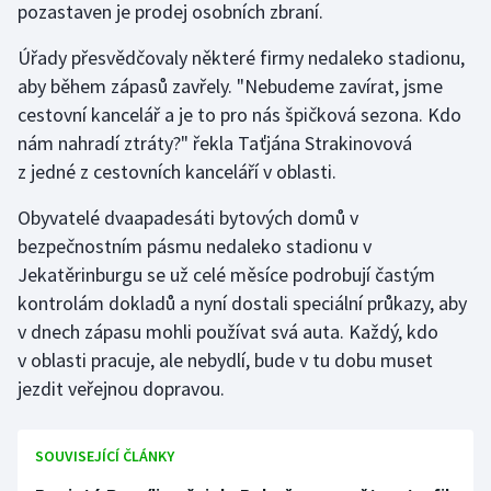
pozastaven je prodej osobních zbraní.
Stolní tenis
Úřady přesvědčovaly některé firmy nedaleko stadionu,
Triatlon
aby během zápasů zavřely. "Nebudeme zavírat, jsme
cestovní kancelář a je to pro nás špičková sezona. Kdo
Veslování
nám nahradí ztráty?" řekla Taťjána Strakinovová
z jedné z cestovních kanceláří v oblasti.
Vodní slalom
Obyvatelé dvaapadesáti bytových domů v
Volejbal
bezpečnostním pásmu nedaleko stadionu v
Jekatěrinburgu se už celé měsíce podrobují častým
Ostatní
kontrolám dokladů a nyní dostali speciální průkazy, aby
v dnech zápasu mohli používat svá auta. Každý, kdo
v oblasti pracuje, ale nebydlí, bude v tu dobu muset
jezdit veřejnou dopravou.
SOUVISEJÍCÍ ČLÁNKY