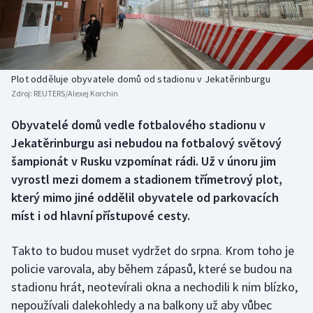
Baseball a softbal
Soutěže
Basketbal
Historické návraty
Biatlon
Aplikace ČT sport
Plot odděluje obyvatele domů od stadionu v Jekatěrinburgu
Zdroj:
REUTERS/Alexej Korchin
Boby a skeleton
AZ kvíz
Obyvatelé domů vedle fotbalového stadionu v
Jekatěrinburgu asi nebudou na fotbalový světový
Box
šampionát v Rusku vzpomínat rádi. Už v únoru jim
Curling
vyrostl mezi domem a stadionem třímetrový plot,
který mimo jiné oddělil obyvatele od parkovacích
Dostihy
míst i od hlavní přístupové cesty.
Florbal
Takto to budou muset vydržet do srpna. Krom toho je
policie varovala, aby během zápasů, které se budou na
Futsal
stadionu hrát, neotevírali okna a nechodili k nim blízko,
nepoužívali dalekohledy a na balkony už aby vůbec
Golf