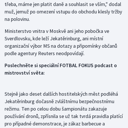
třeba, máme jen platit daně a souhlasit se vším," dodal
Olympijské hry
muž, jemuž po omezení vstupu do obchodu klesly tržby
na polovinu.
Parasport
Ministerstvo vnitra v Moskvě ani jeho pobočka ve
Plavání
Sverdlovsku, kde leží Jekatěrinburg, ani místní
organizační výbor MS na dotazy a připomínky občanů
Plážový volejbal
podle agentury Reuters neodpovídají.
Ragby
Poslechněte si speciální FOTBAL FOKUS podcast o
mistrovství světa:
Rychlobruslení
Rychlostní kanoistika
Stejně jako deset dalších hostitelských měst podléhá
Jekatěrinburg dočasně zvláštnímu bezpečnostnímu
Short track
režimu. Ten po celou dobu šampionátu zakazuje
používání dronů, zpřísnila se už tak tvrdá pravidla platící
Sportovní střelba
pro případné demonstrace, je zákaz barbecue a