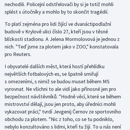
nechodili. Policejní odstřelovači by si je totiž mohli
splést s útočníky a mohlo by to skončit tragédií.
Gymnastika
To platí zejména pro lidi žijící ve dvanáctipodlažní
Házená
budově v Krylově ulici číslo 27, kteří jsou v těsné
blízkosti stadionu. A Jelena Mormolovová je jednou z
Jezdectví
nich. "Teď jsme za plotem jako v ZOO," konstatovala
pro Reuters.
Judo
I obyvatelé dalších měst, která hostí přehlídku
Krasobruslení
největších fotbalových es, se špatně smiřují
s omezeními, s nimiž se budou muset během MS
Lezení
vyrovnat. Ne všichni to ale vidí jako přínosné jen pro
bezpečnost návštěvníků. "Hodně věcí, které se během
Lyže a snowboard
mistrovství dělají, jsou jen proto, aby úředníci mohli
Moderní pětiboj
vykazovat práci," tvrdí Jevgenij Černov ze sportovního
obchodu za plotem. "Nic z toho, co se tu podniklo,
Motorsport
nebylo konzultováno s lidmi, kteří tu žijí. To u nás není