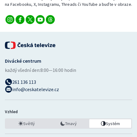
na Facebooku, X, Instagramu, Threads či YouTube a buďte v obraze.
Divácké centrum
každý všední den:
8:00—16:00 hodin
261 136 113
info@ceskatelevize.cz
Vzhled
Světlý
Tmavý
Systém