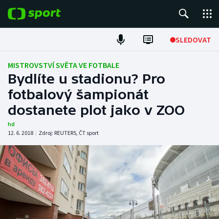
POPULÁRNÍ
SLEDOVAT
Fotbal
MISTROVSTVÍ SVĚTA VE FOTBALE
Bydlíte u stadionu? Pro
Hokej
fotbalový šampionát
dostanete plot jako v ZOO
Tenis
hd
Atletika
12. 6. 2018
|
Zdroj:
REUTERS
,
ČT sport
Cyklistika
DALŠÍ SPORTY
Americký fotbal
NEPŘEHLÉDNĚTE