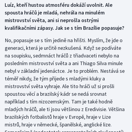
Luíz, kteří hustou atmosféru dokáží uvolnit. Ale
spousta hráčů je mladá, nehrála na minulém
mistrovství světa, ani si neprošla ostrými
kvalifikačními zápasy. Jak se s tím Brazílie popasuje?
No, popasuje se s tím jedině na hřišti. Myslím, že jde o
generaci, která je určitě nezkušená. Když se podíváte
na soupisku, sedmnáct hráčů z třiadvaceti nebylo na
posledním mistrovství světa a ani Thiago Silva minule
nebyl v základní jedenáctce. Je to problém. Nestává se
téměř nikdy, že tým přijede s mladými kluky a
mistrovství světa vyhraje. Ale tito hráči už si prošli
spoustou věcí a brazilský kádr se nedá srovnat
například s tím nizozemským. Tam je také hodně
mladých hráčů, ale ti jsou většinou z Eredivisie. Většina
brazilských fotbalistů hraje v Evropě, hraje v Lize
mistrů, hraje v německé, španělské, anglické lize.