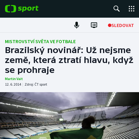
POPULÁRNÍ
SLEDOVAT
Fotbal
MISTROVSTVÍ SVĚTA VE FOTBALE
Brazilský novinář: Už nejsme
Hokej
země, která ztratí hlavu, když
se prohraje
Tenis
Martin Vait
Atletika
12. 6. 2014
|
Zdroj:
ČT sport
Cyklistika
DALŠÍ SPORTY
Americký fotbal
NEPŘEHLÉDNĚTE