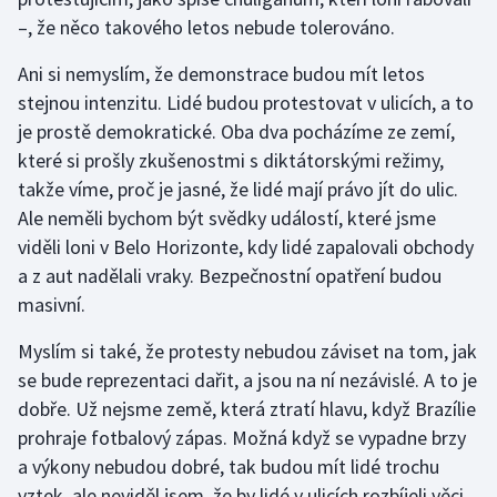
Stolní tenis
–, že něco takového letos nebude tolerováno.
Triatlon
Ani si nemyslím, že demonstrace budou mít letos
stejnou intenzitu. Lidé budou protestovat v ulicích, a to
Veslování
je prostě demokratické. Oba dva pocházíme ze zemí,
které si prošly zkušenostmi s diktátorskými režimy,
Vodní slalom
takže víme, proč je jasné, že lidé mají právo jít do ulic.
Ale neměli bychom být svědky událostí, které jsme
Volejbal
viděli loni v Belo Horizonte, kdy lidé zapalovali obchody
a z aut nadělali vraky. Bezpečnostní opatření budou
Ostatní
masivní.
Myslím si také, že protesty nebudou záviset na tom, jak
se bude reprezentaci dařit, a jsou na ní nezávislé. A to je
dobře. Už nejsme země, která ztratí hlavu, když Brazílie
prohraje fotbalový zápas. Možná když se vypadne brzy
a výkony nebudou dobré, tak budou mít lidé trochu
vztek, ale neviděl jsem, že by lidé v ulicích rozbíjeli věci,