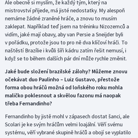
Ale obecně si myslím, že každý tým, který na
mistrovství přijede, má jisté nedostatky. My alespoň
nemáme žádné zraněné hráče, a znovu to musím
zaklepat. Například teď jsem na tréninku Nizozemců a
vidím, jaké mají obavy, aby van Persie a Sneijder byli
v pořádku, protože jsou to pro ně dva klíčoví hráči. To
naštěstí Brazílie i kvůli šíři kádru zatím řešit nemusí, i
když se to během dalších pár dní může rychle změnit.
Jaké bude složení brazilské zálohy? Můžeme znovu
očekávat duo Paulinho – Luiz Gustavo, přestože
forma obou hráčů možná od loňského roku mohla
maličko poklesnout a skvělou fazonu má naopak
třeba Fernandinho?
Fernandinho by jistě mohl v zápasech dostat šanci, ale
Scolari je ke svým hráčům velmi loajální. Věří svému
systému, věří vybrané skupině hráčů a obojí se vyplatilo