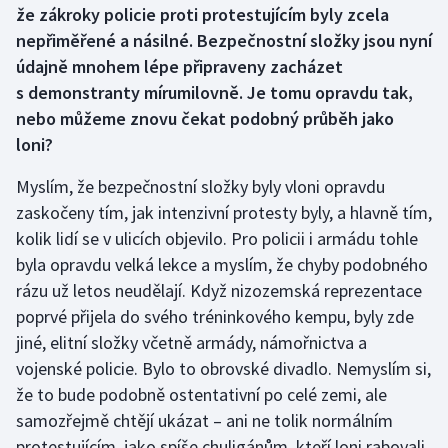
že zákroky policie proti protestujícím byly zcela
Olympijské hry
nepřiměřené a násilné. Bezpečnostní složky jsou nyní
údajně mnohem lépe připraveny zacházet
Parasport
s demonstranty mírumilovně. Je tomu opravdu tak,
nebo můžeme znovu čekat podobný průběh jako
Plavání
loni?
Plážový volejbal
Myslím, že bezpečnostní složky byly vloni opravdu
zaskočeny tím, jak intenzivní protesty byly, a hlavně tím,
Ragby
kolik lidí se v ulicích objevilo. Pro policii i armádu tohle
byla opravdu velká lekce a myslím, že chyby podobného
Rychlobruslení
rázu už letos neudělají. Když nizozemská reprezentace
poprvé přijela do svého tréninkového kempu, byly zde
Rychlostní kanoistika
jiné, elitní složky včetně armády, námořnictva a
Short track
vojenské policie. Bylo to obrovské divadlo. Nemyslím si,
že to bude podobně ostentativní po celé zemi, ale
Sportovní střelba
samozřejmě chtějí ukázat – ani ne tolik normálním
protestujícím, jako spíše chuligánům, kteří loni rabovali