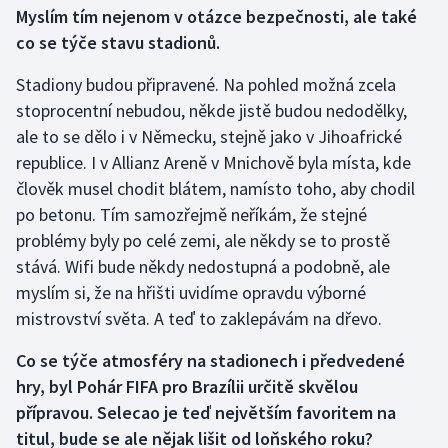
Myslím tím nejenom v otázce bezpečnosti, ale také
co se týče stavu stadionů.
Stadiony budou připravené. Na pohled možná zcela
stoprocentní nebudou, někde jistě budou nedodělky,
ale to se dělo i v Německu, stejně jako v Jihoafrické
republice. I v Allianz Areně v Mnichově byla místa, kde
člověk musel chodit blátem, namísto toho, aby chodil
po betonu. Tím samozřejmě neříkám, že stejné
problémy byly po celé zemi, ale někdy se to prostě
stává. Wifi bude někdy nedostupná a podobně, ale
myslím si, že na hřišti uvidíme opravdu výborné
mistrovství světa. A teď to zaklepávám na dřevo.
Co se týče atmosféry na stadionech i předvedené
hry, byl Pohár FIFA pro Brazílii určitě skvělou
přípravou. Selecao je teď největším favoritem na
titul, bude se ale nějak lišit od loňského roku?