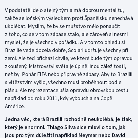
V podstatě jde o stejný tým a má dobrou mentalitu,
takže se loňským výsledkem proti Španělsku nenechává
ukolébat. Myslím, že by se mužstvo mělo ponaučit
z toho, co se v tom zápase stalo, ale zároveň si nesmí
myslet, že je všechno v pořádku. A v tomto ohledu si
Brazílie vede docela dobře, Scolari udržuje všechny při
zemi. Ale teď přichází chvíle, ve které bude tým opravdu
zkoušený. Mistrovství světa je úplně jinou záležitostí,
než byl Pohár FIFA nebo přípravné zápasy. Aby to Brazílii
s vítězstvím vyšlo, všechno musí proběhnout podle
plánu. Ale reprezentace ušla opravdu obrovskou cestu
například od roku 2011, kdy vybouchla na Copě
Américe.
Jedna věc, která Brazílii rozhodně neukolébá, je tlak,
který je enormní. Thiago Silva sice mluví o tom, jak
jsou pro tým důležití například Neymar nebo David