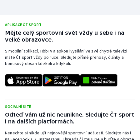
APLIKACE ČT SPORT
Mějte celý sportovní svět vždy u sebe i na
velké obrazovce.
S mobilní aplikací, HbbTV a apkou iVysílání ve své chytré televizi
máte ČT sport vždy po ruce. Sledujte přímé přenosy, články a
bonusový obsah kdekoli a kdykoli.
SOCIÁLNÍ SÍTĚ
Odteď vám už nic neunikne. Sledujte ČT sport
i na dalších platformách.
Nenechte si nikde ujít nejnovější sportovní události. Sledujte nás i
na Facebooku, X, Instagramu, Threads či YouTube a buďte v obraze.