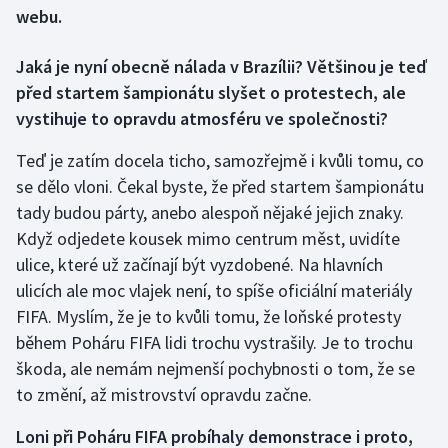
webu.
Gymnastika
Jaká je nyní obecně nálada v Brazílii? Většinou je teď
před startem šampionátu slyšet o protestech, ale
Házená
vystihuje to opravdu atmosféru ve společnosti?
Jezdectví
Teď je zatím docela ticho, samozřejmě i kvůli tomu, co
se dělo vloni. Čekal byste, že před startem šampionátu
Judo
tady budou párty, anebo alespoň nějaké jejich znaky.
Když odjedete kousek mimo centrum měst, uvidíte
Krasobruslení
ulice, které už začínají být vyzdobené. Na hlavních
Lezení
ulicích ale moc vlajek není, to spíše oficiální materiály
FIFA. Myslím, že je to kvůli tomu, že loňské protesty
Lyže a snowboard
během Poháru FIFA lidi trochu vystrašily. Je to trochu
škoda, ale nemám nejmenší pochybnosti o tom, že se
Moderní pětiboj
to změní, až mistrovství opravdu začne.
Motorsport
Loni při Poháru FIFA probíhaly demonstrace i proto,