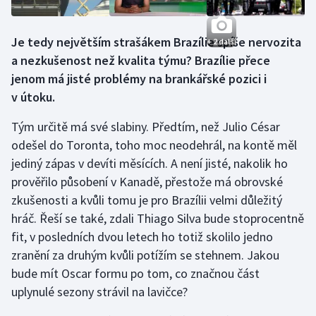
Je tedy největším strašákem Brazílie spíše nervozita
+ 2 další
a nezkušenost než kvalita týmu? Brazílie přece
jenom má jisté problémy na brankářské pozici i
v útoku.
Tým určitě má své slabiny. Předtím, než Julio César
odešel do Toronta, toho moc neodehrál, na kontě měl
jediný zápas v devíti měsících. A není jisté, nakolik ho
prověřilo působení v Kanadě, přestože má obrovské
zkušenosti a kvůli tomu je pro Brazílii velmi důležitý
hráč. Řeší se také, zdali Thiago Silva bude stoprocentně
fit, v posledních dvou letech ho totiž skolilo jedno
zranění za druhým kvůli potížím se stehnem. Jakou
bude mít Oscar formu po tom, co značnou část
uplynulé sezony strávil na lavičce?