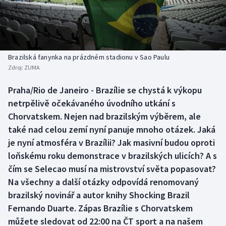
Baseball a softbal
Soutěže
Basketbal
Historické návraty
Biatlon
Aplikace ČT sport
Brazilská fanynka na prázdném stadionu v Sao Paulu
Zdroj:
ZUMA
Boby a skeleton
AZ kvíz
Praha/Rio de Janeiro - Brazílie se chystá k výkopu
netrpělivě očekávaného úvodního utkání s
Box
Chorvatskem. Nejen nad brazilským výběrem, ale
Curling
také nad celou zemí nyní panuje mnoho otázek. Jaká
je nyní atmosféra v Brazílii? Jak masivní budou oproti
Dostihy
loňskému roku demonstrace v brazilských ulicích? A s
čím se Selecao musí na mistrovství světa popasovat?
Florbal
Na všechny a další otázky odpovídá renomovaný
brazilský novinář a autor knihy Shocking Brazil
Futsal
Fernando Duarte. Zápas Brazílie s Chorvatskem
můžete sledovat od 22:00 na ČT sport a na našem
Golf