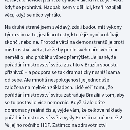
když se prohrává. Naopak jsem viděl lidi, kteří rozbíjeli
věci, když se něco vyhrálo.
Na druhé straně jsem zvědavý, zdali budou mít výkony
týmu vliv na to, jestli protesty, které již nyní probíhají,
skončí, nebo ne. Protože většina demonstrantů je proti
mistrovství světa, takže by podle svého přesvědčení
neměli o jeho průběhu vůbec přemýšlet. Je jasné, že
pořádání mistrovství světa ztratilo v Brazílii spoustu
příznivců – a podpora se tak dramaticky nesníží sama
od sebe. Ale mnohá nespokojenost je jednoduše
založena na mylných základech. Lidé věří tomu, že
pořádání mistrovství světa zabraňuje Brazílii v tom, aby
se tu postavilo více nemocnic. Když si ale dáte
dohromady reálná čísla, vyjde vám, že celkové náklady
pořádání mistrovství světa vyšly Brazílii na méně než 2
% jejího ročního HDP. Zatímco na zdravotnictví