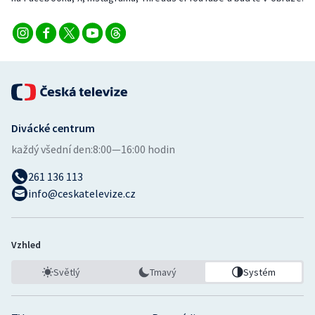
Divácké centrum
každý všední den:
8:00—16:00 hodin
261 136 113
info@ceskatelevize.cz
Vzhled
Světlý
Tmavý
Systém