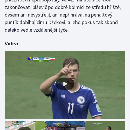
zakončovat Ibiševič po dobré kolmici ze středu hřiště,
Olympijské hry
ovšem ani nevystřelil, ani nepřihrával na penaltový
puntík dobíhajícímu Džekovi, a jeho pokus tak skončil
Parasport
daleko vedle vzdálenější tyče.
Plavání
Videa
Plážový volejbal
Ragby
Rychlobruslení
Rychlostní kanoistika
Short track
Sportovní střelba