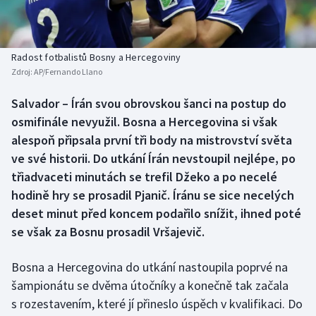
Baseball a softbal
Soutěže
Basketbal
Historické návraty
Radost fotbalistů Bosny a Hercegoviny
Zdroj:
AP/Fernando Llano
Biatlon
Aplikace ČT sport
Salvador – Írán svou obrovskou šanci na postup do
Boby a skeleton
AZ kvíz
osmifinále nevyužil. Bosna a Hercegovina si však
alespoň připsala první tři body na mistrovství světa
Box
ve své historii. Do utkání Írán nevstoupil nejlépe, po
třiadvaceti minutách se trefil Džeko a po necelé
Curling
hodině hry se prosadil Pjanič. Íránu se sice necelých
deset minut před koncem podařilo snížit, ihned poté
Dostihy
se však za Bosnu prosadil Vršajevič.
Florbal
Bosna a Hercegovina do utkání nastoupila poprvé na
Futsal
šampionátu se dvěma útočníky a konečně tak začala
s rozestavením, které jí přineslo úspěch v kvalifikaci. Do
Golf