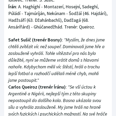
Írán
: A. Haghíghí - Montazerí, Hosejní, Sadeghí,
Púládí - Tajmúríján, Nekúnam - Šodžáí (46. Hajdárí),
Hadžsáfí (63. Džahánbachš), Dadžagá (68.
Ansárífárd) - Ghúčanedžhád. Trenér: Queiroz.
Safet Sušič (trenér Bosny)
:
"Myslím, že dnes jsme
chtěli zvítězit víc než soupeř. Dominovali jsme hře a
zaslouženě vyhráli. Tohle vítězství pro nás bylo
důležité, nyní se můžeme vrátit domů s hlavami
nahoře. Kdybychom měli víc štěstí, hráli o trochu
lepší fotbal a rozhodčí udělali méně chyb, mohli
jsme postoupit."
Carlos Queiroz (trenér Íránu)
:
"Se vší úctou k
Argentině a Nigérii, nejlepší tým z této skupiny
nepostoupil do dalšího kola. Bosna ukázala svou
sílu a vyhrála zaslouženě. My jsme hráli na hraně
svých fyzických i psychických možností. Na své hráče