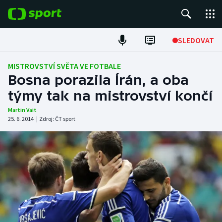
POPULÁRNÍ
SLEDOVAT
Fotbal
MISTROVSTVÍ SVĚTA VE FOTBALE
Bosna porazila Írán, a oba
Hokej
týmy tak na mistrovství končí
Tenis
Martin Vait
25. 6. 2014
|
Zdroj:
ČT sport
Atletika
Cyklistika
DALŠÍ SPORTY
Americký fotbal
NEPŘEHLÉDNĚTE