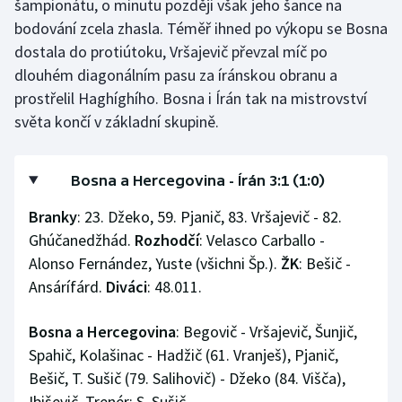
šampionátu, o minutu později však jeho šance na
bodování zcela zhasla. Téměř ihned po výkopu se Bosna
dostala do protiútoku, Vršajevič převzal míč po
dlouhém diagonálním pasu za íránskou obranu a
prostřelil Haghíghího. Bosna i Írán tak na mistrovství
světa končí v základní skupině.
Bosna a Hercegovina - Írán 3:1 (1:0)
Branky
: 23. Džeko, 59. Pjanič, 83. Vršajevič - 82.
Ghúčanedžhád.
Rozhodčí
: Velasco Carballo -
Alonso Fernández, Yuste (všichni Šp.).
ŽK
: Bešič -
Ansárífárd.
Diváci
: 48.011.
Bosna a Hercegovina
: Begovič - Vršajevič, Šunjič,
Spahič, Kolašinac - Hadžič (61. Vranješ), Pjanič,
Bešič, T. Sušič (79. Salihovič) - Džeko (84. Višča),
Ibiševič. Trenér: S. Sušič.