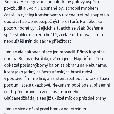
Bosnu a Hercegovinu naopak druhý gólový úspěch
povzbudil a uvolnil. Bosňané byli schopni mnohem
častěji a rychleji kombinovat v útočné třetině soupeře a
dostávat se do nebezpečných prostorů. Po několika
pozoruhodně vyhlížejících situacích se však Bosňané
spíše stáhli do středu hřiště, zcela kontrolovali hru a
nepouštěli Írán do žádné příležitosti.
Írán se ale nakonec přece jen prosadil. Přímý kop sice
obrana Bosny odvrátila, ovšem jen k Hajdárímu. Ten
dokázal poslat výborný balon za obranu na Nekunama,
který jako jediný ze šesti íránských hráčů nebyl
v postavení mimo hru, a asistent rozhodčího tak situaci
posoudil zcela ukázkově. Nekunam poté poslal přízemní
centr před bránu na zcela osamoceného
Ghúčanedžháda, a ten již uklízel míč do prázdné brány.
Írán se sice dočkal první branky na letošním