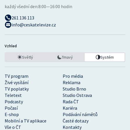
každý všední den:
8:00—16:00 hodin
261 136 113
info@ceskatelevize.cz
Vzhled
Světlý
Tmavý
Systém
TV program
Pro média
Živé vysílání
Reklama
TV poplatky
Studio Brno
Teletext
Studio Ostrava
Podcasty
Rada ČT
Počasí
Kariéra
E-shop
Podávání námětů
Mobilní a TV aplikace
Časté dotazy
Vše o ČT
Kontakty