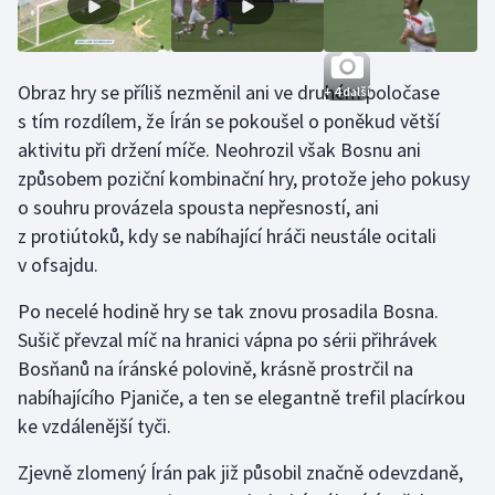
Stolní tenis
Triatlon
Obraz hry se příliš nezměnil ani ve druhém poločase
+ 4 další
s tím rozdílem, že Írán se pokoušel o poněkud větší
Veslování
aktivitu při držení míče. Neohrozil však Bosnu ani
Vodní slalom
způsobem poziční kombinační hry, protože jeho pokusy
o souhru provázela spousta nepřesností, ani
Volejbal
z protiútoků, kdy se nabíhající hráči neustále ocitali
v ofsajdu.
Ostatní
Po necelé hodině hry se tak znovu prosadila Bosna.
Sušič převzal míč na hranici vápna po sérii přihrávek
Bosňanů na íránské polovině, krásně prostrčil na
nabíhajícího Pjaniče, a ten se elegantně trefil placírkou
ke vzdálenější tyči.
Zjevně zlomený Írán pak již působil značně odevzdaně,