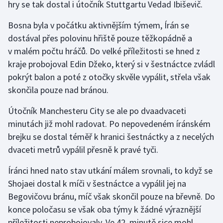
hry se tak dostal i útočník Stuttgartu Vedad Ibiševič.
Gymnastika
Bosna byla v počátku aktivnějším týmem, Írán se
dostával přes polovinu hřiště pouze těžkopádně a
Házená
v malém počtu hráčů. Do velké příležitosti se hned z
kraje probojoval Edin Džeko, který si v šestnáctce zvládl
Jezdectví
pokrýt balon a poté z otočky skvěle vypálit, střela však
skončila pouze nad bránou.
Judo
Útočník Manchesteru City se ale po dvaadvaceti
Krasobruslení
minutách již mohl radovat. Po nepovedeném íránském
brejku se dostal téměř k hranici šestnáctky a z necelých
Lezení
dvaceti metrů vypálil přesně k pravé tyči.
Lyže a snowboard
Íránci hned nato stav utkání málem srovnali, to když se
Shojaei dostal k míči v šestnáctce a vypálil jej na
Moderní pětiboj
Begovičovu bránu, míč však skončil pouze na břevně. Do
konce poločasu se však oba týmy k žádné výraznější
Motorsport
příležitosti neprobojovaly. Ve 42. minutě sice mohl