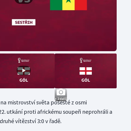
+ 2 další
 na mistrovství světa pošesté z osmi
2. utkání proti africkému soupeři neprohráli a
 druhé vítězství 3:0 v řadě.