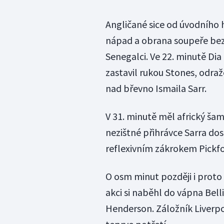
Angličané sice od úvodního h
nápad a obrana soupeře bez 
Senegalci. Ve 22. minutě Dia
zastavil rukou Stones, odra
nad břevno Ismaila Sarr.
V 31. minutě měl africký šamp
nezištné přihrávce Sarra dos
reflexivním zákrokem Pickfo
O osm minut později i proto f
akci si naběhl do vápna Bell
Henderson. Záložník Liverpo