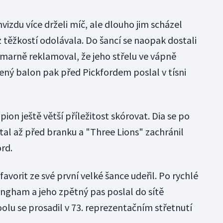
vizdu více drželi míč, ale dlouho jim scházel
těžkostí odolávala. Do šancí se naopak dostali
 marně reklamoval, že jeho střelu ve vápně
žený balon pak před Pickfordem poslal v tísni
ion ještě větší příležitost skórovat. Dia se po
tal až před branku a "Three Lions" zachránil
rd.
avorit ze své první velké šance udeřil. Po rychlé
ingham a jeho zpětný pas poslal do sítě
olu se prosadil v 73. reprezentačním střetnutí