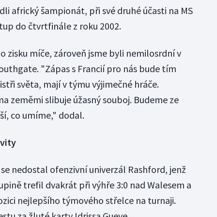
dli africký šampionát, při své druhé účasti na MS
tup do čtvrtfinále z roku 2002.
po zisku míče, zároveň jsme byli nemilosrdní v
Southgate. "Zápas s Francií pro nás bude tím
stři světa, mají v týmu výjimečné hráče.
ěma zeměmi slibuje úžasný souboj. Budeme ze
ší, co umíme," dodal.
vity
se nedostal ofenzivní univerzál Rashford, jenž
pině trefil dvakrát při výhře 3:0 nad Walesem a
ozici nejlepšího týmového střelce na turnaji.
stu za žluté karty Idrissa Gueye.