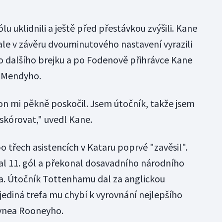
u uklidnili a ještě před přestávkou zvýšili. Kane
 ale v závěru dvouminutového nastavení vyrazili
do dalšího brejku a po Fodenově přihrávce Kane
a Mendyho.
on mi pěkně poskočil. Jsem útočník, takže jsem
skórovat," uvedl Kane.
 třech asistencích v Kataru poprvé "zavěsil".
sal 11. gól a překonal dosavadního národního
. Útočník Tottenhamu dal za anglickou
jediná trefa mu chybí k vyrovnání nejlepšího
Waynea Rooneyho.