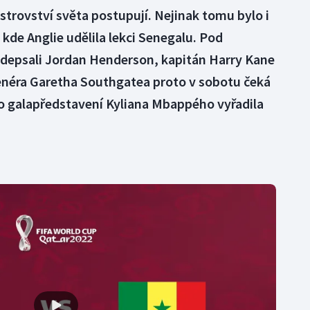
strovství světa postupují. Nejinak tomu bylo i
kde Anglie udělila lekci Senegalu. Pod
podepsali Jordan Henderson, kapitán Harry Kane
enéra Garetha Southgatea proto v sobotu čeká
 po galapředstavení Kyliana Mbappého vyřadila