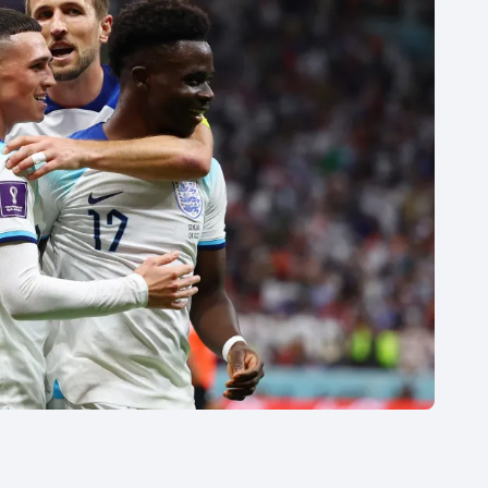
Moderní pětiboj
Triatlon
Motorsport
Veslování
Olympijské hry
Vodní slalom
Parasport
Volejbal
Plavání
Ostatní
Plážový volejbal