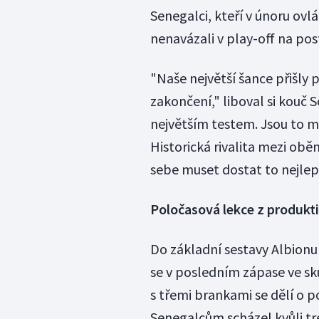
Senegalci, kteří v únoru ovlá
nenavázali v play-off na pos
"Naše největší šance přišly 
zakončení," liboval si kouč 
největším testem. Jsou to mi
Historická rivalita mezi ob
sebe muset dostat to nejlep
Poločasová lekce z produkti
Do základní sestavy Albionu 
se v posledním zápase ve sku
s třemi brankami se dělí o p
Senegalcům scházel kvůli tre