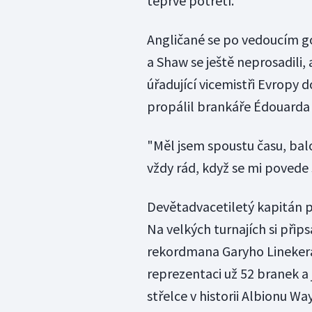
teprve potřetí.
Angličané se po vedoucím gól
a Shaw se ještě neprosadili,
úřadující vicemistři Evropy 
propálil brankáře Édouard
"Měl jsem spoustu času, bal
vždy rád, když se mi povede 
Devětadvacetiletý kapitán po
Na velkých turnajích si přip
rekordmana Garyho Linekera
reprezentaci už 52 branek a 
střelce v historii Albionu 