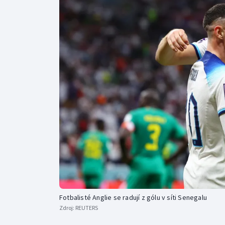
Curling
Dostihy
Florbal
Futsal
Golf
Gymnastika
Fotbalisté Anglie se radují z gólu v síti Senegalu
Zdroj:
REUTERS