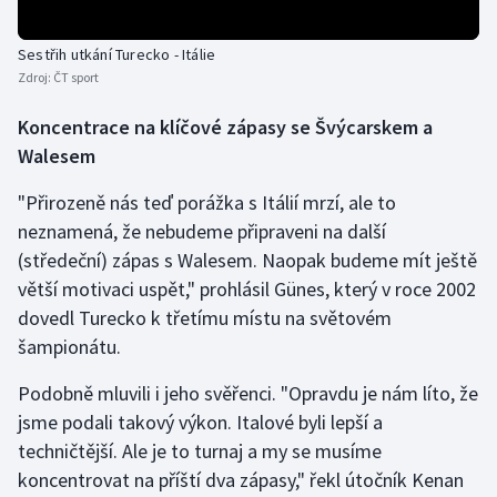
Olympijské hry
Sestřih utkání Turecko - Itálie
Zdroj:
ČT sport
Parasport
Koncentrace na klíčové zápasy se Švýcarskem a
Plavání
Walesem
Plážový volejbal
"Přirozeně nás teď porážka s Itálií mrzí, ale to
neznamená, že nebudeme připraveni na další
Ragby
(středeční) zápas s Walesem. Naopak budeme mít ještě
větší motivaci uspět," prohlásil Günes, který v roce 2002
Rychlobruslení
dovedl Turecko k třetímu místu na světovém
šampionátu.
Rychlostní kanoistika
Podobně mluvili i jeho svěřenci. "Opravdu je nám líto, že
Short track
jsme podali takový výkon. Italové byli lepší a
techničtější. Ale je to turnaj a my se musíme
Sportovní střelba
koncentrovat na příští dva zápasy," řekl útočník Kenan