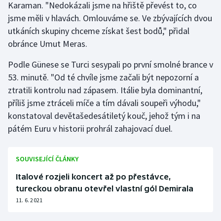
Karaman. "Nedokázali jsme na hřiště převést to, co
Stolní tenis
jsme měli v hlavách. Omlouváme se. Ve zbývajících dvou
utkáních skupiny chceme získat šest bodů," přidal
Triatlon
obránce Umut Meras.
Veslování
Podle Günese se Turci sesypali po první smolné brance v
53. minutě. "Od té chvíle jsme začali být nepozorní a
Vodní slalom
ztratili kontrolu nad zápasem. Itálie byla dominantní,
Volejbal
příliš jsme ztráceli míče a tím dávali soupeři výhodu,"
konstatoval devětašedesátiletý kouč, jehož tým i na
Ostatní
pátém Euru v historii prohrál zahajovací duel.
SOUVISEJÍCÍ ČLÁNKY
Italové rozjeli koncert až po přestávce,
tureckou obranu otevřel vlastní gól Demirala
11. 6. 2021