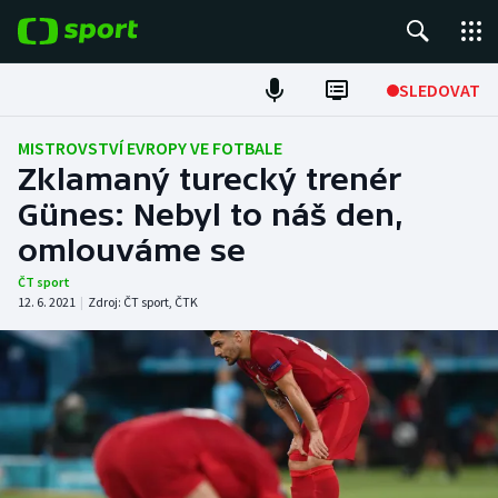
POPULÁRNÍ
SLEDOVAT
Fotbal
MISTROVSTVÍ EVROPY VE FOTBALE
Zklamaný turecký trenér
Hokej
Günes: Nebyl to náš den,
omlouváme se
Tenis
ČT sport
Atletika
12. 6. 2021
|
Zdroj:
ČT sport
,
ČTK
Cyklistika
DALŠÍ SPORTY
Americký fotbal
NEPŘEHLÉDNĚTE