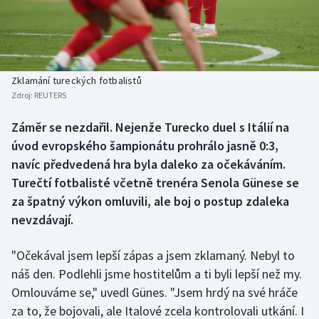
Baseball a softbal
Soutěže
Basketbal
Historické návraty
Biatlon
Aplikace ČT sport
Zklamání tureckých fotbalistů
Zdroj:
REUTERS
Boby a skeleton
AZ kvíz
Záměr se nezdařil. Nejenže Turecko duel s Itálií na
úvod evropského šampionátu prohrálo jasně 0:3,
Box
navíc předvedená hra byla daleko za očekáváním.
Curling
Turečtí fotbalisté včetně trenéra Senola Günese se
za špatný výkon omluvili, ale boj o postup zdaleka
Dostihy
nevzdávají.
Florbal
"Očekával jsem lepší zápas a jsem zklamaný. Nebyl to
náš den. Podlehli jsme hostitelům a ti byli lepší než my.
Futsal
Omlouváme se," uvedl Günes. "Jsem hrdý na své hráče
za to, že bojovali, ale Italové zcela kontrolovali utkání. I
Golf