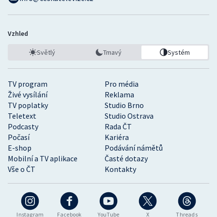
Vzhled
Světlý
Tmavý
Systém
TV program
Pro média
Živé vysílání
Reklama
TV poplatky
Studio Brno
Teletext
Studio Ostrava
Podcasty
Rada ČT
Počasí
Kariéra
E-shop
Podávání námětů
Mobilní a TV aplikace
Časté dotazy
Vše o ČT
Kontakty
Instagram
Facebook
YouTube
X
Threads