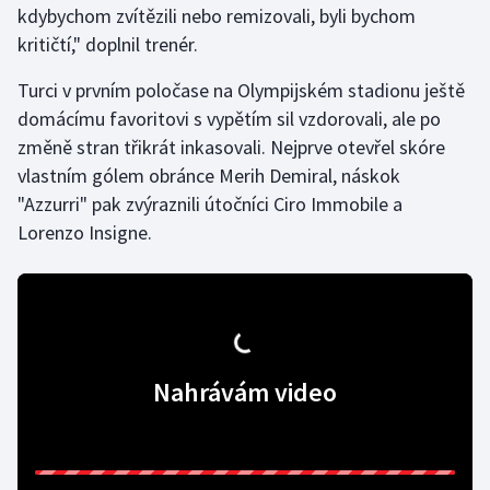
kdybychom zvítězili nebo remizovali, byli bychom
kritičtí," doplnil trenér.
Gymnastika
Turci v prvním poločase na Olympijském stadionu ještě
Házená
domácímu favoritovi s vypětím sil vzdorovali, ale po
změně stran třikrát inkasovali. Nejprve otevřel skóre
Jezdectví
vlastním gólem obránce Merih Demiral, náskok
"Azzurri" pak zvýraznili útočníci Ciro Immobile a
Judo
Lorenzo Insigne.
Krasobruslení
Lezení
Lyže a snowboard
Nahrávám video
Moderní pětiboj
Motorsport