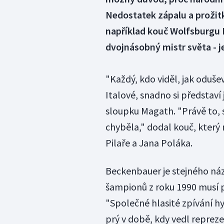
Nedostatek zápalu a prožit
například kouč Wolfsburgu 
dvojnásobný mistr světa - j
"Každý, kdo viděl, jak oduše
Italové, snadno si představí
sloupku Magath. "Právě to,
chyběla," dodal kouč, který 
Pilaře a Jana Poláka.
Beckenbauer je stejného názo
šampionů z roku 1990 musí p
"Společné hlasité zpívání 
prý v době, kdy vedl repreze