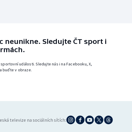
 neunikne. Sledujte ČT sport i
ormách.
 sportovní události. Sledujte nás i na Facebooku, X,
a buďte v obraze.
eská televize na sociálních sítích: