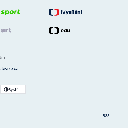
din
levize.cz
Systém
RSS