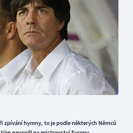
Moderní pětiboj
Triatlon
Motorsport
Veslování
Olympijské hry
Vodní slalom
Parasport
Volejbal
Plavání
Ostatní
Plážový volejbal
ři zpívání hymny, to je podle některých Němců
tým neuspěl na mistrovství Evropy.