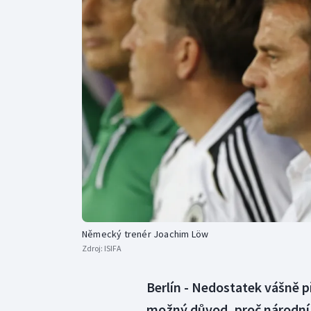
Curling
Dostihy
Florbal
Futsal
Golf
Gymnastika
Německý trenér Joachim Löw
Zdroj:
ISIFA
Berlín - Nedostatek vášně p
možný důvod, proč národní 