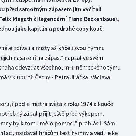
ku před samotným zápasem jim vyčítali
Felix Magath či legendární Franz Beckenbauer,
ednou jako kapitán a podruhé coby kouč.
vněle zpívali a místy až křičeli svou hymnu
 jejich nasazení na zápas," napsal ve svém
 snaha odevzdat všechno, mi u německého týmu
má v klubu tři Čechy - Petra Jiráčka, Václava
ru, i podle mistra světa z roku 1974 a kouče
otřebný zápal přijít ještě před výkopem.
hymny by k tomu mělo pomoci," prohlásil. Sám
ntaci, rozdával hráčům text hymny a vedl je ke