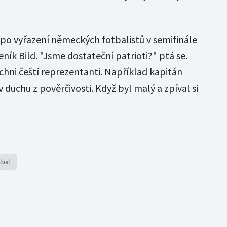
po vyřazení německých fotbalistů v semifinále
deník Bild. "Jsme dostateční patrioti?" ptá se.
chni čeští reprezentanti. Například kapitán
 v duchu z pověrčivosti. Když byl malý a zpíval si
tbal