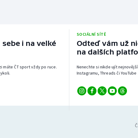
SOCIÁLNÍ SÍTĚ
 sebe i na velké
Odteď vám už nic
na dalších platf
izi máte ČT sport vždy po ruce.
Nenechte si nikde ujít nejnovější
ykoli.
Instagramu, Threads či YouTube 
Č