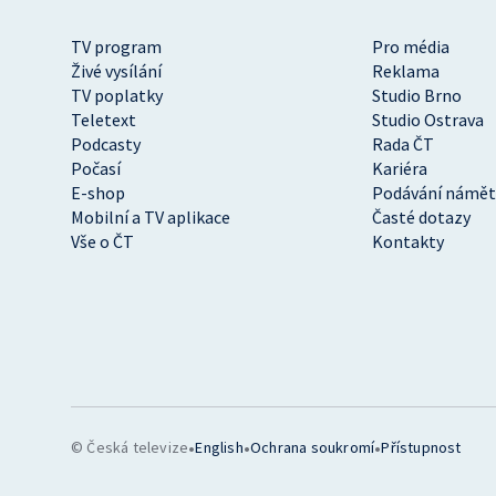
TV program
Pro média
Živé vysílání
Reklama
TV poplatky
Studio Brno
Teletext
Studio Ostrava
Podcasty
Rada ČT
Počasí
Kariéra
E-shop
Podávání námět
Mobilní a TV aplikace
Časté dotazy
Vše o ČT
Kontakty
•
•
•
© Česká televize
English
Ochrana soukromí
Přístupnost