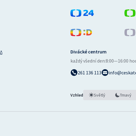
Divácké centrum
ů
každý všední den:
8:00—16:00 ho
261 136 113
info@ceskate
Vzhled
Světlý
Tmavý