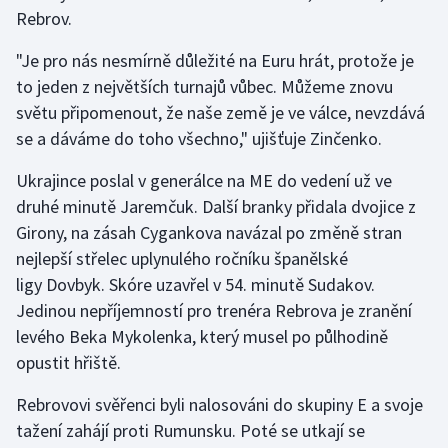
Rebrov.
"Je pro nás nesmírně důležité na Euru hrát, protože je
to jeden z největších turnajů vůbec. Můžeme znovu
světu připomenout, že naše země je ve válce, nevzdává
se a dáváme do toho všechno," ujišťuje Zinčenko.
Ukrajince poslal v generálce na ME do vedení už ve
druhé minutě Jaremčuk. Další branky přidala dvojice z
Girony, na zásah Cygankova navázal po změně stran
nejlepší střelec uplynulého ročníku španělské
ligy Dovbyk. Skóre uzavřel v 54. minutě Sudakov.
Jedinou nepříjemností pro trenéra Rebrova je zranění
levého Beka Mykolenka, který musel po půlhodině
opustit hřiště.
Rebrovovi svěřenci byli nalosováni do skupiny E a svoje
tažení zahájí proti Rumunsku. Poté se utkají se