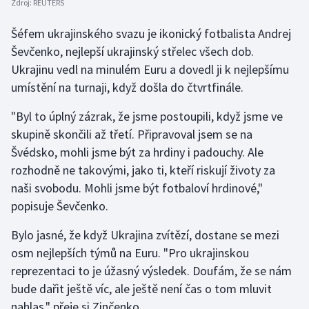
Zdroj:
REUTERS
Stolní tenis
Šéfem ukrajinského svazu je ikonický fotbalista Andrej
Triatlon
Ševčenko, nejlepší ukrajinský střelec všech dob.
Ukrajinu vedl na minulém Euru a dovedl ji k nejlepšímu
Veslování
umístění na turnaji, když došla do čtvrtfinále.
Vodní slalom
"Byl to úplný zázrak, že jsme postoupili, když jsme ve
skupině skončili až třetí. Připravoval jsem se na
Volejbal
Švédsko, mohli jsme být za hrdiny i padouchy. Ale
rozhodně ne takovými, jako ti, kteří riskují životy za
Ostatní
naši svobodu. Mohli jsme být fotbaloví hrdinové,"
popisuje Ševčenko.
Bylo jasné, že když Ukrajina zvítězí, dostane se mezi
osm nejlepších týmů na Euru. "Pro ukrajinskou
reprezentaci to je úžasný výsledek. Doufám, že se nám
bude dařit ještě víc, ale ještě není čas o tom mluvit
nahlas," přeje si Zinčenko.