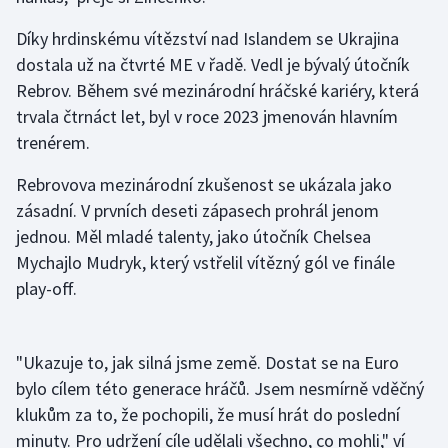
Díky hrdinskému vítězství nad Islandem se Ukrajina
dostala už na čtvrté ME v řadě. Vedl je bývalý útočník
Rebrov. Během své mezinárodní hráčské kariéry, která
trvala čtrnáct let, byl v roce 2023 jmenován hlavním
trenérem.
Rebrovova mezinárodní zkušenost se ukázala jako
zásadní. V prvních deseti zápasech prohrál jenom
jednou. Měl mladé talenty, jako útočník Chelsea
Mychajlo Mudryk, který vstřelil vítězný gól ve finále
play-off.
"Ukazuje to, jak silná jsme země. Dostat se na Euro
bylo cílem této generace hráčů. Jsem nesmírně vděčný
klukům za to, že pochopili, že musí hrát do poslední
minuty. Pro udržení cíle udělali všechno, co mohli," ví