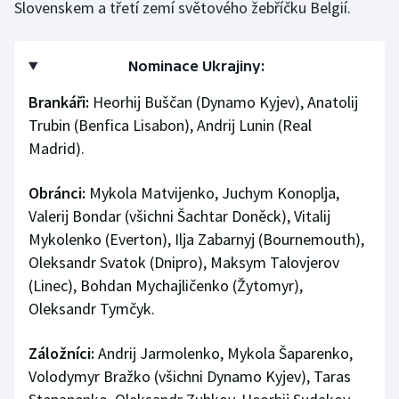
Slovenskem a třetí zemí světového žebříčku Belgií.
Nominace Ukrajiny:
Brankáři:
Heorhij Buščan (Dynamo Kyjev), Anatolij
Trubin (Benfica Lisabon), Andrij Lunin (Real
Madrid).
Obránci:
Mykola Matvijenko, Juchym Konoplja,
Valerij Bondar (všichni Šachtar Doněck), Vitalij
Mykolenko (Everton), Ilja Zabarnyj (Bournemouth),
Oleksandr Svatok (Dnipro), Maksym Talovjerov
(Linec), Bohdan Mychajličenko (Žytomyr),
Oleksandr Tymčyk.
Záložníci:
Andrij Jarmolenko, Mykola Šaparenko,
Volodymyr Bražko (všichni Dynamo Kyjev), Taras