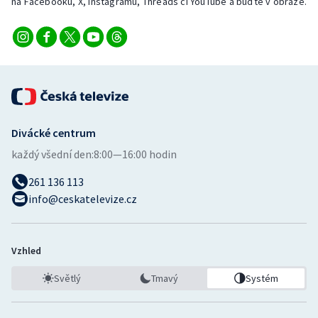
na Facebooku, X, Instagramu, Threads či YouTube a buďte v obraze.
Divácké centrum
každý všední den:
8:00—16:00 hodin
261 136 113
info@ceskatelevize.cz
Vzhled
Světlý
Tmavý
Systém