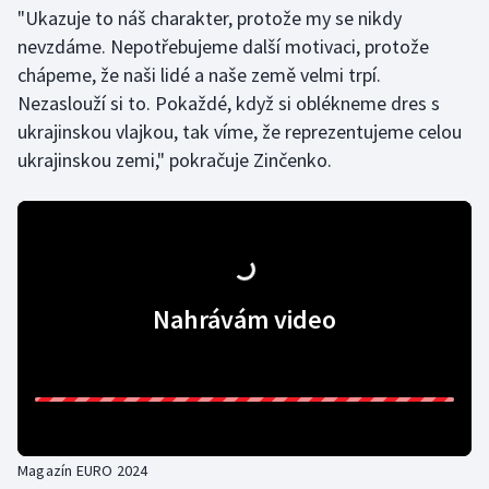
"Ukazuje to náš charakter, protože my se nikdy
Olympijské hry
nevzdáme. Nepotřebujeme další motivaci, protože
chápeme, že naši lidé a naše země velmi trpí.
Parasport
Nezaslouží si to. Pokaždé, když si oblékneme dres s
ukrajinskou vlajkou, tak víme, že reprezentujeme celou
Plavání
ukrajinskou zemi," pokračuje Zinčenko.
Plážový volejbal
Ragby
Rychlobruslení
Nahrávám video
Rychlostní kanoistika
Short track
Sportovní střelba
Magazín EURO 2024