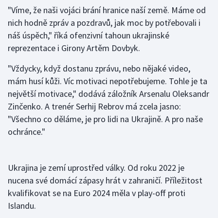
"Víme, že naši vojáci brání hranice naší země. Máme od
nich hodně zpráv a pozdravů, jak moc by potřebovali i
Gymnastika
náš úspěch," říká ofenzivní tahoun ukrajinské
Házená
reprezentace i Girony Artěm Dovbyk.
"Vždycky, když dostanu zprávu, nebo nějaké video,
Jezdectví
mám husí kůži. Víc motivaci nepotřebujeme. Tohle je ta
Judo
největší motivace," dodává záložník Arsenalu Oleksandr
Zinčenko. A trenér Serhij Rebrov má zcela jasno:
Krasobruslení
"Všechno co děláme, je pro lidi na Ukrajině. A pro naše
ochránce."
Lezení
Lyže a snowboard
Ukrajina je zemí uprostřed války. Od roku 2022 je
nucena své domácí zápasy hrát v zahraničí. Příležitost
Moderní pětiboj
kvalifikovat se na Euro 2024 měla v play-off proti
Islandu.
Motorsport