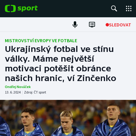
POPULÁRNÍ
SLEDOVAT
Fotbal
MISTROVSTVÍ EVROPY VE FOTBALE
Ukrajinský fotbal ve stínu
Hokej
války. Máme největší
motivaci potěšit obránce
Tenis
našich hranic, ví Zinčenko
Atletika
Ondřej Nováček
13. 6. 2024
|
Zdroj:
ČT sport
Cyklistika
DALŠÍ SPORTY
Americký fotbal
NEPŘEHLÉDNĚTE