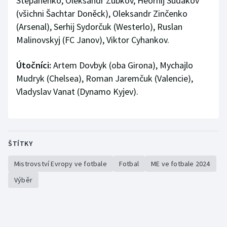
Stepanenko, Oleksandr Zubkov, Heorhij Sudakov
(všichni Šachtar Doněck), Oleksandr Zinčenko
(Arsenal), Serhij Sydorčuk (Westerlo), Ruslan
Malinovskyj (FC Janov), Viktor Cyhankov.
Útočníci:
Artem Dovbyk (oba Girona), Mychajlo
Mudryk (Chelsea), Roman Jaremčuk (Valencie),
Vladyslav Vanat (Dynamo Kyjev).
ŠTÍTKY
Mistrovství Evropy ve fotbale
Fotbal
ME ve fotbale 2024
Výběr