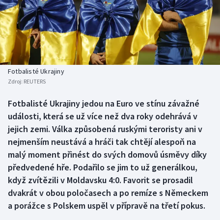
Baseball a softbal
Soutěže
Basketbal
Historické návraty
Biatlon
Aplikace ČT sport
Fotbalisté Ukrajiny
Boby a skeleton
AZ kvíz
Zdroj:
REUTERS
Box
Fotbalisté Ukrajiny jedou na Euro ve stínu závažné
události, která se už více než dva roky odehrává v
Curling
jejich zemi. Válka způsobená ruskými teroristy ani v
nejmenším neustává a hráči tak chtějí alespoň na
Dostihy
malý moment přinést do svých domovů úsměvy díky
předvedené hře. Podařilo se jim to už generálkou,
Florbal
když zvítězili v Moldavsku 4:0. Favorit se prosadil
dvakrát v obou poločasech a po remíze s Německem
Futsal
a porážce s Polskem uspěl v přípravě na třetí pokus.
Golf