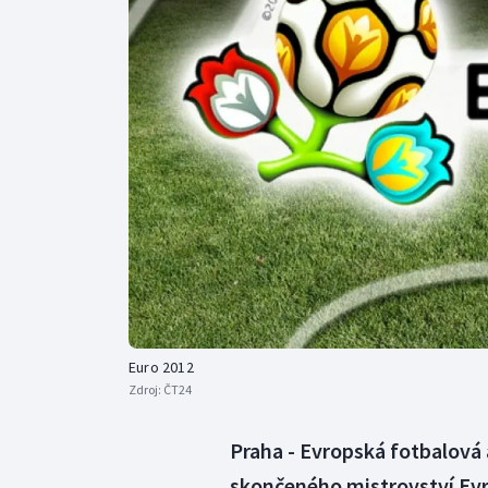
Curling
Dostihy
Florbal
Futsal
Golf
Gymnastika
Euro 2012
Zdroj:
ČT24
Praha - Evropská fotbalová 
skončeného mistrovství Evro