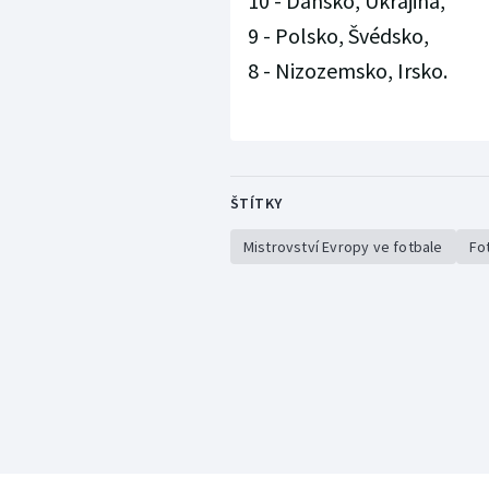
10 - Dánsko, Ukrajina,
9 - Polsko, Švédsko,
8 - Nizozemsko, Irsko.
ŠTÍTKY
Mistrovství Evropy ve fotbale
Fo