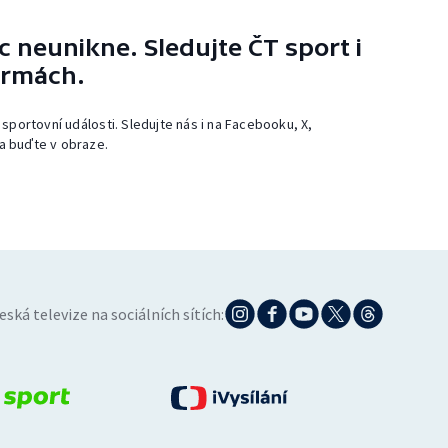
 neunikne. Sledujte ČT sport i
ormách.
 sportovní události. Sledujte nás i na Facebooku, X,
a buďte v obraze.
eská televize na sociálních sítích: