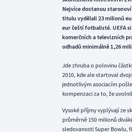
Nejvíce dostanou staronoví 
titulu vydělali 23 milionů e
eur čeští fotbalisté. UEFA 
komerčních a televizních p
odhadů minimálně 1,26 milia
Jde zhruba o polovinu částk
2010, kde ale startoval dvo
jednotlivým asociacím pošle
kompenzaci za to, že uvolni
Vysoké příjmy vyplývají ze 
průměrně 150 milionů divák
sledovanosti Super Bowlu, fi