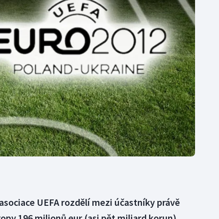
Moderní pětiboj
Triatlon
Motorsport
Veslování
Olympijské hry
Vodní slalom
Parasport
Volejbal
Plavání
Ostatní
Plážový volejbal
asociace UEFA rozdělí mezi účastníky právě
py 196 milionů eur (asi pět miliard korun).