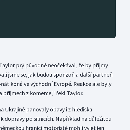
Taylor prý původně neočekával, že by příjmy
li jsme se, jak budou sponzoři a další partneři
onát koná ve východní Evropě. Reakce ale byly
 na příjmech z komerce," řekl Taylor.
na Ukrajině panovaly obavy i z hlediska
k dopravy po silnicích. Například na důležitou
s německou hranicí motoristé mohli vyjet jen