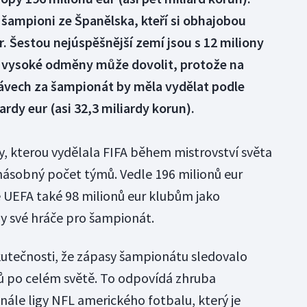
šampioni ze Španělska, kteří si obhajobou
ur. Šestou nejúspěšnější zemí jsou s 12 miliony
si vysoké odměny může dovolit, protože na
rávech za šampionát by měla vydělat podle
rdy eur (asi 32,3 miliardy korun).
y, kterou vydělala FIFA během mistrovství světa
jnásobný počet týmů. Vedle 196 milionů eur
 UEFA také 98 milionů eur klubům jako
ly své hráče pro šampionát.
skutečnosti, že zápasy šampionátu sledovalo
ů po celém světě. To odpovídá zhruba
nále ligy NFL amerického fotbalu, který je