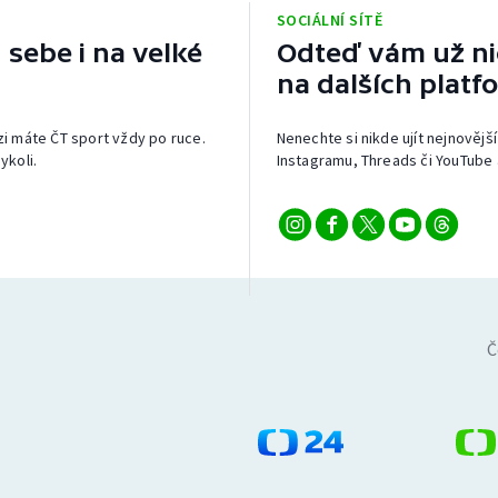
SOCIÁLNÍ SÍTĚ
 sebe i na velké
Odteď vám už nic
na dalších platf
izi máte ČT sport vždy po ruce.
Nenechte si nikde ujít nejnovější
ykoli.
Instagramu, Threads či YouTube 
Č