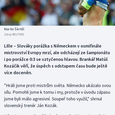
Baseball a softbal
Soutěže
Basketbal
Historické návraty
Biatlon
Aplikace ČT sport
Martin Škrtěl
Zdroj:
REUTERS
Boby a skeleton
AZ kvíz
Lille – Slováky porážka s Německem v osmifinále
mistrovství Evropy mrzí, ale odcházejí ze šampionátu
Box
i po porážce 0:3 se vztyčenou hlavou. Brankář Matúš
Curling
Kozáčik věří, že úspěch s odstupem času bude ještě
více doceněn.
Dostihy
"Hráli jsme proti mistrům světa. Německo ukázalo svou
Florbal
sílu. Pomohli jsme k tomu i my, protože v úvodu zápasu
jsme byli málo agresivní. Soupeř toho využil," shrnul
Futsal
slovenský trenér Ján Kozák.
Golf