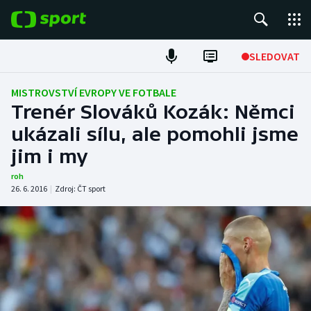
POPULÁRNÍ
SLEDOVAT
Fotbal
MISTROVSTVÍ EVROPY VE FOTBALE
Trenér Slováků Kozák: Němci
Hokej
ukázali sílu, ale pomohli jsme
jim i my
Tenis
roh
Atletika
26. 6. 2016
|
Zdroj:
ČT sport
Cyklistika
DALŠÍ SPORTY
Americký fotbal
NEPŘEHLÉDNĚTE