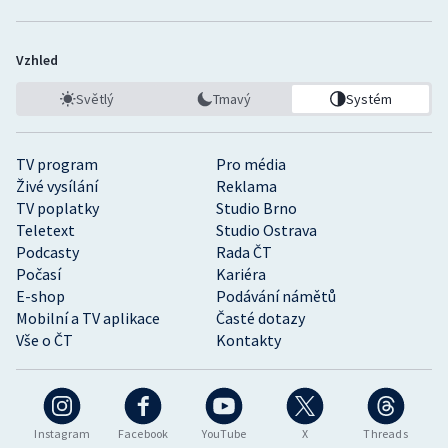
Vzhled
Světlý
Tmavý
Systém
TV program
Pro média
Živé vysílání
Reklama
TV poplatky
Studio Brno
Teletext
Studio Ostrava
Podcasty
Rada ČT
Počasí
Kariéra
E-shop
Podávání námětů
Mobilní a TV aplikace
Časté dotazy
Vše o ČT
Kontakty
Instagram
Facebook
YouTube
X
Threads