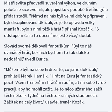
Mistři světa předvedli suverénní výkon, ve druhém
Stolní tenis
poločase sice zvolnili, ale pojistku v podobě třetího gólu
přidat stačili. "Němci na nás byli velmi dobře připraveni,
Triatlon
byli disciplinovaní. Ukázali, že je to opravdu velký
Veslování
manšaft, bylo s nimi těžké hrát," přiznal Kozáčik. "S
odstupem času to doceníme ještě více," dodal.
Vodní slalom
Slováci svorně děkovali fanouškům. "Byl to náš
Volejbal
dvanáctý hráč, bez nich bychom to tak daleko
nedotáhli," uvedl Ďurica.
Ostatní
"Můžeme být na sebe hrdí za to, co jsme dokázali,"
prohlásil Marek Hamšík. "Hrát na Euru je fantastický
pocit. Všem trenérům i hráčům radím, ať na sobě tvrdě
pracují, aby ho mohli zažít. Je to něco úžasného zažít
těch několik týdnů na těchto krásných stadionech.
Zážitek na celý život," uzavřel trenér Kozák.