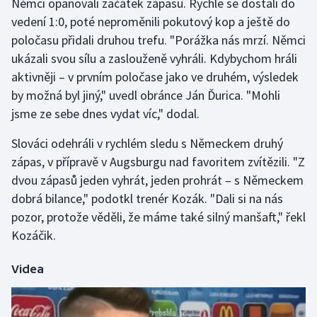
Němci opanovali začátek zápasu. Rychle se dostali do
vedení 1:0, poté neproměnili pokutový kop a ještě do
Gymnastika
poločasu přidali druhou trefu. "Porážka nás mrzí. Němci
ukázali svou sílu a zaslouženě vyhráli. Kdybychom hráli
Házená
aktivněji – v prvním poločase jako ve druhém, výsledek
by možná byl jiný," uvedl obránce Ján Ďurica. "Mohli
Jezdectví
jsme ze sebe dnes vydat víc," dodal.
Judo
Slováci odehráli v rychlém sledu s Německem druhý
zápas, v přípravě v Augsburgu nad favoritem zvítězili. "Z
Krasobruslení
dvou zápasů jeden vyhrát, jeden prohrát – s Německem
dobrá bilance," podotkl trenér Kozák. "Dali si na nás
Lezení
pozor, protože věděli, že máme také silný manšaft," řekl
Kozáčik.
Lyže a snowboard
Videa
Moderní pětiboj
Motorsport