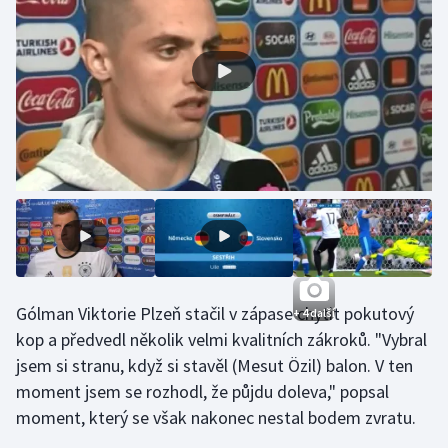
Olympijské hry
Parasport
Plavání
Plážový volejbal
Ragby
Rychlobruslení
Gólman Viktorie Plzeň stačil v zápase chytit pokutový
+ 4 další
Rychlostní kanoistika
kop a předvedl několik velmi kvalitních zákroků. "Vybral
jsem si stranu, když si stavěl (Mesut Özil) balon. V ten
Short track
moment jsem se rozhodl, že půjdu doleva," popsal
Sportovní střelba
moment, který se však nakonec nestal bodem zvratu.