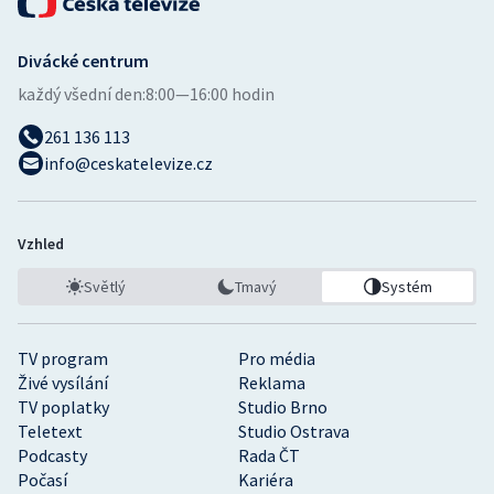
Divácké centrum
každý všední den:
8:00—16:00 hodin
261 136 113
info@ceskatelevize.cz
Vzhled
Světlý
Tmavý
Systém
TV program
Pro média
Živé vysílání
Reklama
TV poplatky
Studio Brno
Teletext
Studio Ostrava
Podcasty
Rada ČT
Počasí
Kariéra