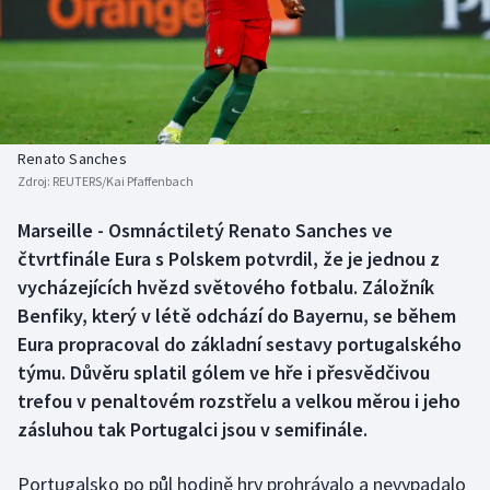
Baseball a softbal
Soutěže
Basketbal
Historické návraty
Biatlon
Aplikace ČT sport
Renato Sanches
Boby a skeleton
AZ kvíz
Zdroj:
REUTERS/Kai Pfaffenbach
Box
Marseille - Osmnáctiletý Renato Sanches ve
čtvrtfinále Eura s Polskem potvrdil, že je jednou z
Curling
vycházejících hvězd světového fotbalu. Záložník
Benfiky, který v létě odchází do Bayernu, se během
Dostihy
Eura propracoval do základní sestavy portugalského
týmu. Důvěru splatil gólem ve hře i přesvědčivou
Florbal
trefou v penaltovém rozstřelu a velkou měrou i jeho
zásluhou tak Portugalci jsou v semifinále.
Futsal
Portugalsko po půl hodině hry prohrávalo a nevypadalo
Golf