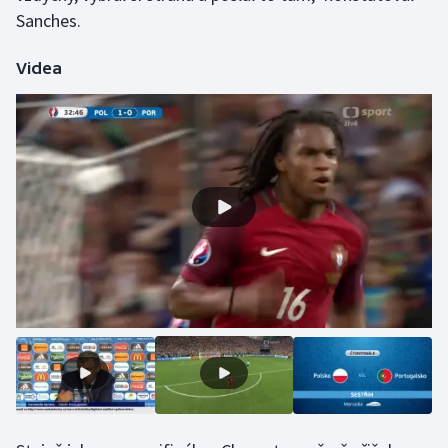
Sanches.
Olympijské hry
Videa
Parasport
Plavání
Plážový volejbal
Ragby
Rychlobruslení
Rychlostní kanoistika
Short track
Sportovní střelba