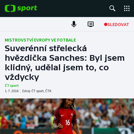
POPULÁRNÍ
SLEDOVAT
Fotbal
MISTROVSTVÍ EVROPY VE FOTBALE
Suverénní střelecká
Hokej
hvězdička Sanches: Byl jsem
klidný, udělal jsem to, co
Tenis
vždycky
Atletika
ČT sport
1. 7. 2016
|
Zdroj:
ČT sport
,
ČTK
Cyklistika
DALŠÍ SPORTY
Americký fotbal
NEPŘEHLÉDNĚTE