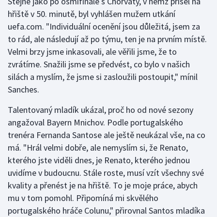
Stejně jako po osmifinále s Chorvaty, v němž přišel na
Stolní tenis
hřiště v 50. minutě, byl vyhlášen mužem utkání
uefa.com. "Individuální ocenění jsou důležitá, jsem za
Triatlon
to rád, ale následují až po týmu, ten je na prvním místě.
Velmi brzy jsme inkasovali, ale věřili jsme, že to
Veslování
zvrátíme. Snažili jsme se předvést, co bylo v našich
silách a myslím, že jsme si zasloužili postoupit," mínil
Vodní slalom
Sanches.
Volejbal
Talentovaný mladík ukázal, proč ho od nové sezony
angažoval Bayern Mnichov. Podle portugalského
Ostatní
trenéra Fernanda Santose ale ještě neukázal vše, na co
má. "Hrál velmi dobře, ale nemyslím si, že Renato,
kterého jste viděli dnes, je Renato, kterého jednou
uvidíme v budoucnu. Stále roste, musí vzít všechny své
kvality a přenést je na hřiště. To je moje práce, abych
mu v tom pomohl. Připomíná mi skvělého
portugalského hráče Colunu," přirovnal Santos mladíka