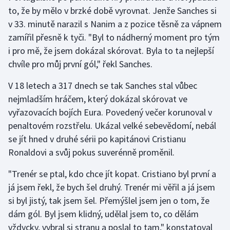
to, že by mělo v brzké době vyrovnat. Jenže Sanches si
v 33. minutě narazil s Nanim a z pozice těsně za vápnem
Gymnastika
zamířil přesně k tyči. "Byl to nádherný moment pro tým
Házená
i pro mě, že jsem dokázal skórovat. Byla to ta nejlepší
chvíle pro můj první gól," řekl Sanches.
Jezdectví
V 18 letech a 317 dnech se tak Sanches stal vůbec
Judo
nejmladším hráčem, který dokázal skórovat ve
vyřazovacích bojích Eura. Povedený večer korunoval v
Krasobruslení
penaltovém rozstřelu. Ukázal velké sebevědomí, nebál
se jít hned v druhé sérii po kapitánovi Cristianu
Lezení
Ronaldovi a svůj pokus suverénně proměnil.
Lyže a snowboard
"Trenér se ptal, kdo chce jít kopat. Cristiano byl první a
já jsem řekl, že bych šel druhý. Trenér mi věřil a já jsem
Moderní pětiboj
si byl jistý, tak jsem šel. Přemýšlel jsem jen o tom, že
dám gól. Byl jsem klidný, udělal jsem to, co dělám
Motorsport
vždycky, vybral si stranu a poslal to tam," konstatoval