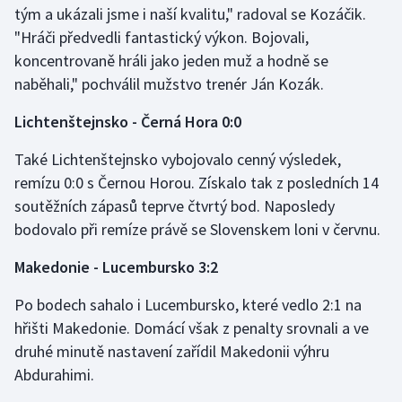
tým a ukázali jsme i naší kvalitu," radoval se Kozáčik.
Olympijské hry
"Hráči předvedli fantastický výkon. Bojovali,
koncentrovaně hráli jako jeden muž a hodně se
Parasport
naběhali," pochválil mužstvo trenér Ján Kozák.
Plavání
Lichtenštejnsko - Černá Hora 0:0
Plážový volejbal
Také Lichtenštejnsko vybojovalo cenný výsledek,
remízu 0:0 s Černou Horou. Získalo tak z posledních 14
Ragby
soutěžních zápasů teprve čtvrtý bod. Naposledy
bodovalo při remíze právě se Slovenskem loni v červnu.
Rychlobruslení
Makedonie - Lucembursko 3:2
Rychlostní kanoistika
Po bodech sahalo i Lucembursko, které vedlo 2:1 na
hřišti Makedonie. Domácí však z penalty srovnali a ve
Short track
druhé minutě nastavení zařídil Makedonii výhru
Sportovní střelba
Abdurahimi.