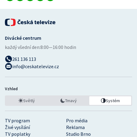
Divácké centrum
každý všední den:
8:00—16:00 hodin
261 136 113
info@ceskatelevize.cz
Vzhled
Světlý
Tmavý
Systém
TV program
Pro média
Živé vysílání
Reklama
TV poplatky
Studio Brno