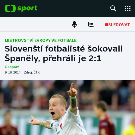
POPULÁRNÍ
SLEDOVAT
Fotbal
MISTROVSTVÍ EVROPY VE FOTBALE
Slovenští fotbalisté šokovali
Hokej
Španěly, přehráli je 2:1
Tenis
ČT sport
9. 10. 2014
|
Zdroj:
ČTK
Atletika
Cyklistika
DALŠÍ SPORTY
Americký fotbal
NEPŘEHLÉDNĚTE