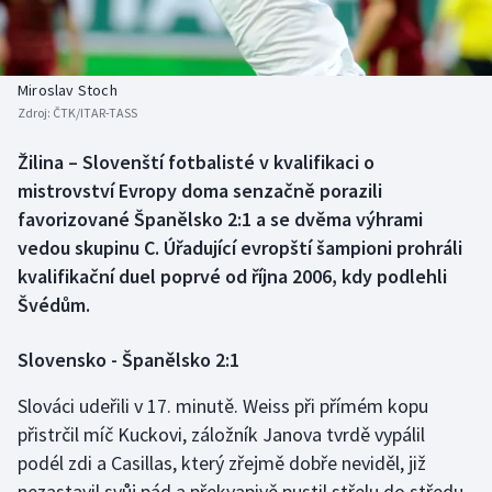
Baseball a softbal
Soutěže
Basketbal
Historické návraty
Miroslav Stoch
Zdroj:
ČTK/ITAR-TASS
Biatlon
Aplikace ČT sport
Žilina – Slovenští fotbalisté v kvalifikaci o
Boby a skeleton
AZ kvíz
mistrovství Evropy doma senzačně porazili
favorizované Španělsko 2:1 a se dvěma výhrami
Box
vedou skupinu C. Úřadující evropští šampioni prohráli
kvalifikační duel poprvé od října 2006, kdy podlehli
Curling
Švédům.
Dostihy
Slovensko - Španělsko 2:1
Florbal
Slováci udeřili v 17. minutě. Weiss při přímém kopu
přistrčil míč Kuckovi, záložník Janova tvrdě vypálil
Futsal
podél zdi a Casillas, který zřejmě dobře neviděl, již
nezastavil svůj pád a překvapivě pustil střelu do středu
Golf