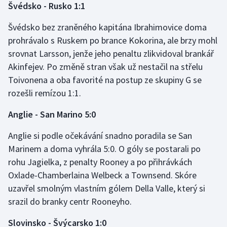
Švédsko - Rusko 1:1
Stolní tenis
Švédsko bez zraněného kapitána Ibrahimovice doma
Triatlon
prohrávalo s Ruskem po brance Kokorina, ale brzy mohl
srovnat Larsson, jenže jeho penaltu zlikvidoval brankář
Veslování
Akinfejev. Po změně stran však už nestačil na střelu
Toivonena a oba favorité na postup ze skupiny G se
Vodní slalom
rozešli remízou 1:1.
Volejbal
Anglie - San Marino 5:0
Ostatní
Anglie si podle očekávání snadno poradila se San
Marinem a doma vyhrála 5:0. O góly se postarali po
rohu Jagielka, z penalty Rooney a po přihrávkách
Oxlade-Chamberlaina Welbeck a Townsend. Skóre
uzavřel smolným vlastním gólem Della Valle, který si
srazil do branky centr Rooneyho.
Slovinsko - Švýcarsko 1:0