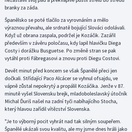
branky za záda.
Gymnastika
Španělsko se poté tlačilo za vyrovnáním a mělo
výraznou převahu, ale srdnatě bojující Slováci odolávali.
Házená
Když už obrana zaspala, podržel je Kozáčik. Zazářil
Jezdectví
především v závěru poločasu, kdy lapil hlavičku Diega
Costy i dorážku Busguetse. Po změně stran se pak
Judo
vytáhl proti Fábregasovi a znovu proti Diegu Costovi.
Devět minut před koncem se však Španělé přeci jen
Krasobruslení
dočkali. Střídající Paco Alcácer se vyhnul ofsajdu, ve
Lezení
vápně zůstal nepokrytý a propálil Kozáčika. Jenže v 87.
minutě vyšel Slovensku brejk, mladoboleslavský útočník
Lyže a snowboard
Michal Ďuriš našel na zadní tyči nabíhajícího Stocha,
který hlavou zařídil vítězství Slovenska.
Moderní pětiboj
"Je to výborný pocit vyhrát nad tak silným soupeřem.
Motorsport
Španělé ukázali svou kvalitu, ale my jsme dnes hráli jako