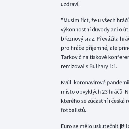
uzdraví.
"Musím říct, že u všech hráč
výkonnostní důvody ani o ú
březnový sraz. Převážila hráč
pro hráče příjemné, ale prin
Tarkovič na tiskové konfere
remizoval s Bulhary 1:1.
Kvůli koronavirové pandemi
místo obvyklých 23 hráčů. N
kterého se zúčastní i česká
fotbalistů.
Euro se mělo uskutečnit již lo