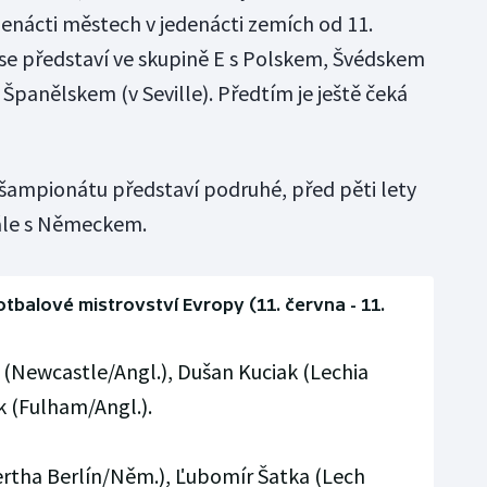
denácti městech v jedenácti zemích od 11.
i se představí ve skupině E s Polskem, Švédskem
Španělskem (v Seville). Předtím je ještě čeká
šampionátu představí podruhé, před pěti lety
nále s Německem.
tbalové mistrovství Evropy (11. června - 11.
(Newcastle/Angl.), Dušan Kuciak (Lechia
 (Fulham/Angl.).
rtha Berlín/Něm.), Ľubomír Šatka (Lech