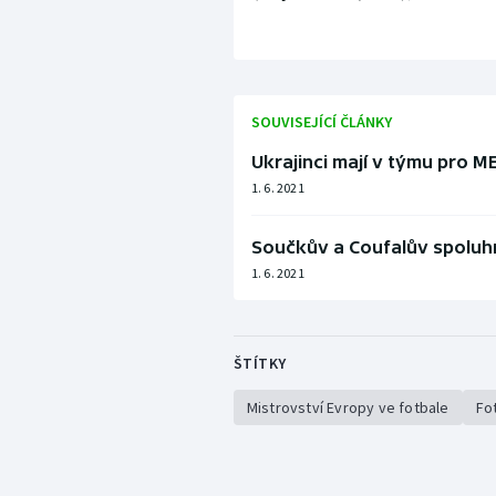
SOUVISEJÍCÍ ČLÁNKY
Ukrajinci mají v týmu pro 
1. 6. 2021
Součkův a Coufalův spoluhr
1. 6. 2021
ŠTÍTKY
Mistrovství Evropy ve fotbale
Fo