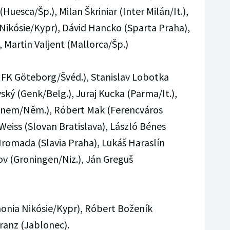
Huesca/Šp.), Milan Škriniar (Inter Milán/It.),
kósie/Kypr), Dávid Hancko (Sparta Praha),
, Martin Valjent (Mallorca/Šp.)
FK Göteborg/Švéd.), Stanislav Lobotka
vský (Genk/Belg.), Juraj Kucka (Parma/It.),
ýnem/Něm.), Róbert Mak (Ferencváros
eiss (Slovan Bratislava), László Bénes
romada (Slavia Praha), Lukáš Haraslín
ov (Groningen/Niz.), Ján Greguš
onia Nikósie/Kypr), Róbert Boženík
ranz (Jablonec).