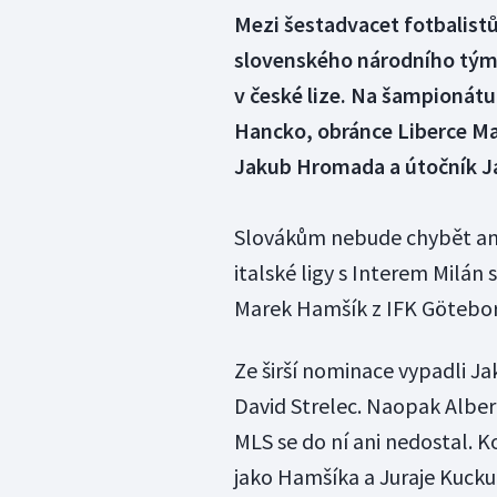
Mezi šestadvacet fotbalistů,
slovenského národního týmu 
v české lize. Na šampionátu
Hancko, obránce Liberce Mar
Jakub Hromada a útočník Ja
Slovákům nebude chybět ani
italské ligy s Interem Milán
Marek Hamšík z IFK Götebor
Ze širší nominace vypadli Ja
David Strelec. Naopak Alber
MLS se do ní ani nedostal. K
jako Hamšíka a Juraje Kucku.