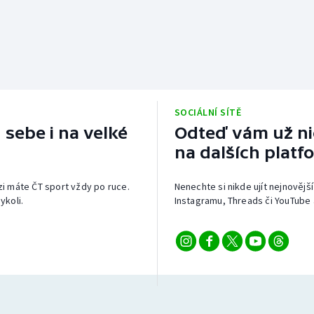
SOCIÁLNÍ SÍTĚ
 sebe i na velké
Odteď vám už nic
na dalších platf
izi máte ČT sport vždy po ruce.
Nenechte si nikde ujít nejnovější
ykoli.
Instagramu, Threads či YouTube 