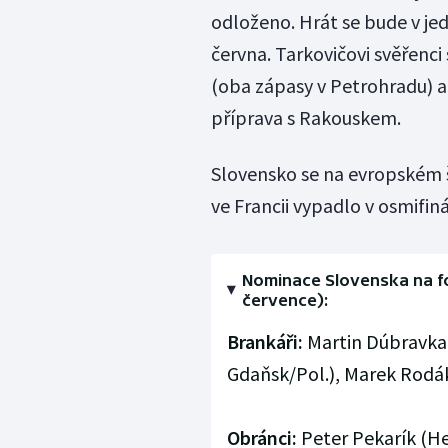
odloženo. Hrát se bude v je
června. Tarkovičovi svěřenc
(oba zápasy v Petrohradu) a 
příprava s Rakouskem.
Slovensko se na evropském 
ve Francii vypadlo v osmifi
Nominace Slovenska na fo
července):
Brankáři:
Martin Dúbravka 
Gdaňsk/Pol.), Marek Rodák
Obránci:
Peter Pekarík (He