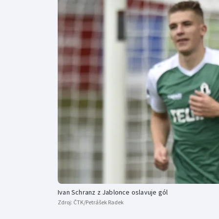
Curling
Dostihy
Florbal
Futsal
Golf
Gymnastika
Ivan Schranz z Jablonce oslavuje gól
Zdroj:
ČTK/Petrášek Radek