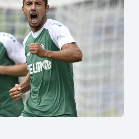
Moderní pětiboj
Triatlon
Motorsport
Veslování
Olympijské hry
Vodní slalom
Parasport
Volejbal
Plavání
Ostatní
Plážový volejbal