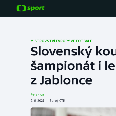
POPULÁRNÍ
DALŠÍ SPORTY
Fotbal
Americký fotbal
MISTROVSTVÍ EVROPY VE FOTBALE
Slovenský kou
Hokej
Baseball a softbal
šampionát i l
Tenis
Basketbal
Atletika
z Jablonce
Biatlon
Cyklistika
Boby a skeleton
ČT sport
2. 6. 2021
|
Zdroj:
ČTK
Box