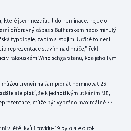
ů, které jsem nezařadil do nominace, nejde o
terní přípravný zápas s Bulharskem nebo minulý
ská typologie, za tím si stojím. Určitě to není
cip reprezentace stavím nad hráče," řekl
nci v rakouském Windischgarstenu, kde jeho tým
i můžou trenéři na šampionát nominovat 26
adále ale platí, že k jednotlivým utkáním ME,
 reprezentace, může být vybráno maximálně 23
ni v létě, kvůli covidu-19 bylo ale o rok