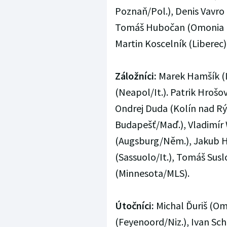
Poznaň/Pol.), Denis Vavro (
Tomáš Hubočan (Omonia Ni
Martin Koscelník (Liberec)
Záložníci:
Marek Hamšík (I
(Neapol/It.). Patrik Hrošo
Ondrej Duda (Kolín nad R
Budapešť/Maď.), Vladimír W
(Augsburg/Něm.), Jakub H
(Sassuolo/It.), Tomáš Susl
(Minnesota/MLS).
Útočníci:
Michal Ďuriš (Om
(Feyenoord/Niz.), Ivan Sch