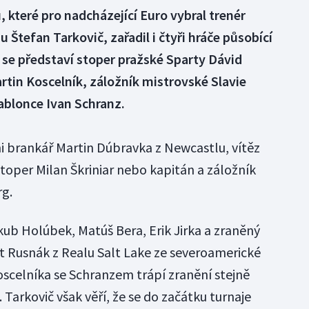
 které pro nadcházející Euro vybral trenér
Štefan Tarkovič, zařadil i čtyři hráče působící
 se představí stoper pražské Sparty Dávid
tin Koscelník, záložník mistrovské Slavie
blonce Ivan Schranz.
 brankář Martin Dúbravka z Newcastlu, vítěz
 stoper Milan Škriniar nebo kapitán a záložník
g.
kub Holúbek, Matúš Bera, Erik Jirka a zraněný
t Rusnák z Realu Salt Lake ze severoamerické
oscelníka se Schranzem trápí zranění stejně
 Tarkovič však věří, že se do začátku turnaje