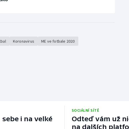
tbal
Koronavirus
ME ve fotbale 2020
SOCIÁLNÍ SÍTĚ
 sebe i na velké
Odteď vám už nic
na dalších platf