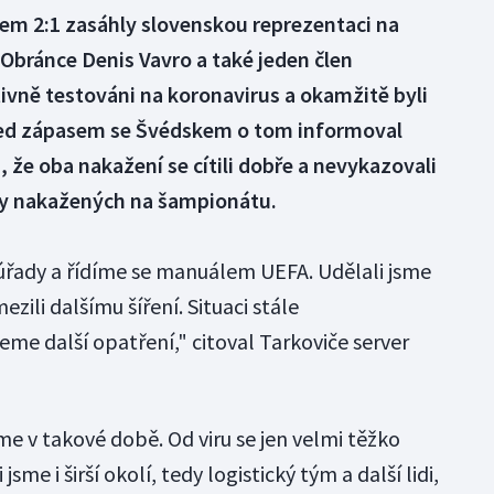
kem 2:1 zasáhly slovenskou reprezentaci na
Obránce Denis Vavro a také jeden člen
tivně testováni na koronavirus a okamžitě byli
řed zápasem se Švédskem o tom informoval
, že oba nakažení se cítili dobře a nevykazovali
ady nakažených na šampionátu.
úřady a řídíme se manuálem UEFA. Udělali jsme
ili dalšímu šíření. Situaci stále
me další opatření," citoval Tarkoviče server
eme v takové době. Od viru se jen velmi těžko
me i širší okolí, tedy logistický tým a další lidi,