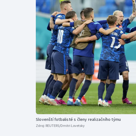
Curling
Dostihy
Florbal
Futsal
Golf
Gymnastika
Slovenští fotbalisté s členy realizačního týmu
Zdroj:
REUTERS/Dmitri Lovetsky