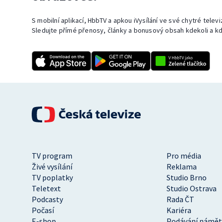
S mobilní aplikací, HbbTV a apkou iVysílání ve své chytré telev
Sledujte přímé přenosy, články a bonusový obsah kdekoli a kd
TV program
Pro média
Živé vysílání
Reklama
TV poplatky
Studio Brno
Teletext
Studio Ostrava
Podcasty
Rada ČT
Počasí
Kariéra
E-shop
Podávání námět