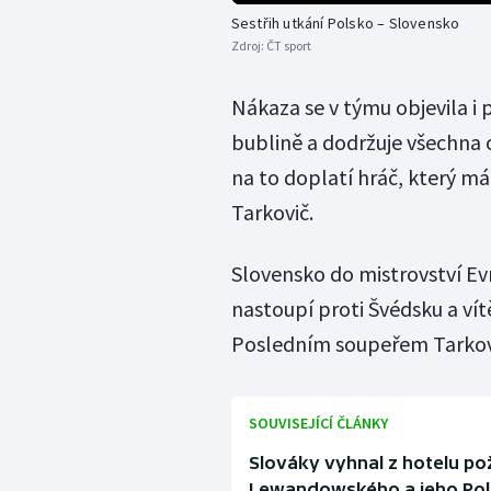
Sestřih utkání Polsko – Slovensko
Zdroj:
ČT sport
Nákaza se v týmu objevila i 
bublině a dodržuje všechna 
na to doplatí hráč, který má 
Tarkovič.
Slovensko do mistrovství Ev
nastoupí proti Švédsku a vít
Posledním soupeřem Tarkovi
SOUVISEJÍCÍ ČLÁNKY
Slováky vyhnal z hotelu pož
Lewandowského a jeho Po