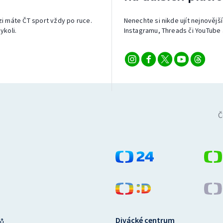
izi máte ČT sport vždy po ruce.
Nenechte si nikde ujít nejnovější
ykoli.
Instagramu, Threads či YouTube 
Č
Divácké centrum
ů