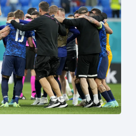
Moderní pětiboj
Triatlon
Motorsport
Veslování
Olympijské hry
Vodní slalom
Parasport
Volejbal
Plavání
Ostatní
Plážový volejbal