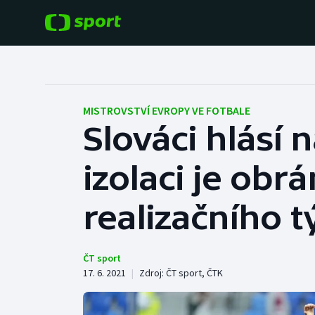
POPULÁRNÍ
DALŠÍ SPORTY
Fotbal
Americký fotbal
MISTROVSTVÍ EVROPY VE FOTBALE
Slováci hlásí
Hokej
Baseball a softbal
izolaci je obr
Tenis
Basketbal
Atletika
realizačního 
Biatlon
Cyklistika
Boby a skeleton
ČT sport
17. 6. 2021
|
Zdroj:
ČT sport
,
ČTK
Box