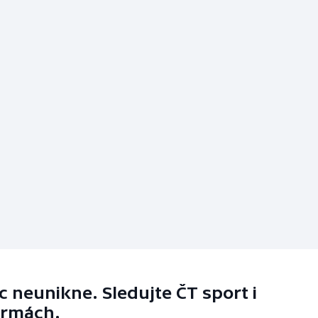
 neunikne. Sledujte ČT sport i
ormách.