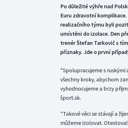
Po důležité výhře nad Pols
Euru zdravotní komplikace. 
realizačního týmu byli pozi
umístěni do izolace. Den p
trenér Štefan Tarkovič s tím
příznaky. Jde o první příp
"Spolupracujeme s ruskými 
všechny kroky, abychom zamez
vyhodnocujeme a brzy přijme
šport.sk.
"Takové věci se stávají a žij
můžeme izolovat. Otestovali js