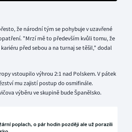
přesto, že národní tým se pohybuje v uzavřené
opatření. "Mrzí mě to především kvůli tomu, že
kariéru před sebou a na turnaj se těšil," dodal
ropy vstoupilo výhrou 2:1 nad Polskem. V pátek
ězství mu zajistí postup do osmifinále.
čova výběru ve skupině bude Španělsko.
ární poplach, o pár hodin později ale už porazili
lsko