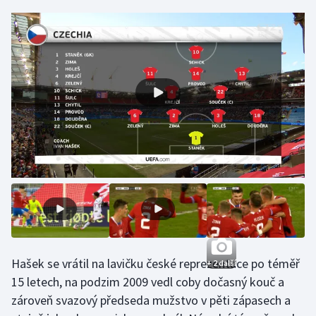
Gymnastika
Házená
Jezdectví
Judo
Krasobruslení
Lezení
Lyže a snowboard
Hašek se vrátil na lavičku české reprezentace po téměř
+ 2 další
Moderní pětiboj
15 letech, na podzim 2009 vedl coby dočasný kouč a
zároveň svazový předseda mužstvo v pěti zápasech a
Motorsport