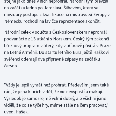
stejně jako dnes v nich neprohrál. Národní tým převzal
na začátku ledna po Jaroslavu Šilhavém, který se
Olympijské hry
navzdory postupu z kvalifikace na mistrovství Evropy v
Parasport
Německu rozhodl na lavičce reprezentace skončit.
Národní celek v součtu s Československem neprohrál
Plavání
podvanácté z 13 utkání s Norskem. Český tým zakončí
březnový program v úterý, kdy v přípravě přivítá v Praze
Plážový volejbal
na Letné Arménii. Do startu letního Eura ještě Haškovi
Ragby
svěřenci odehrají dva přípravné zápasy na začátku
června.
Rychlobruslení
Rychlostní kanoistika
"Vždy je lepší vyhrát než prohrát. Především jsem také
rád, že je na klucích vidět, že nic nevypustí a makají.
Short track
Výsledek je samozřejmě velmi dobrý, ale všichni jsme
viděli, že co se týče hry, máme stále na čem pracovat,"
Sportovní střelba
uvedl Hašek.