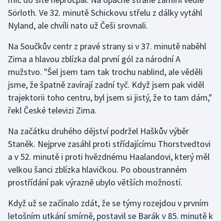
Sörloth. Ve 32. minutě Schickovu střelu z dálky vytáhl
Nyland, ale chvíli nato už Češi srovnali.
Na Součkův centr z pravé strany si v 37. minutě naběhl
Zima a hlavou zblízka dal první gól za národní A
mužstvo. "Šel jsem tam tak trochu nablind, ale věděli
jsme, že špatně zavírají zadní tyč. Když jsem pak viděl
trajektorii toho centru, byl jsem si jistý, že to tam dám,"
řekl České televizi Zima.
Na začátku druhého dějství podržel Haškův výběr
Staněk. Nejprve zasáhl proti střídajícímu Thorstvedtovi
a v 52. minutě i proti hvězdnému Haalandovi, který měl
velkou šanci zblízka hlavičkou. Po oboustranném
prostřídání pak výrazně ubylo větších možností.
Když už se začínalo zdát, že se týmy rozejdou v prvním
letošním utkání smírně, postavil se Barák v 85. minutě k