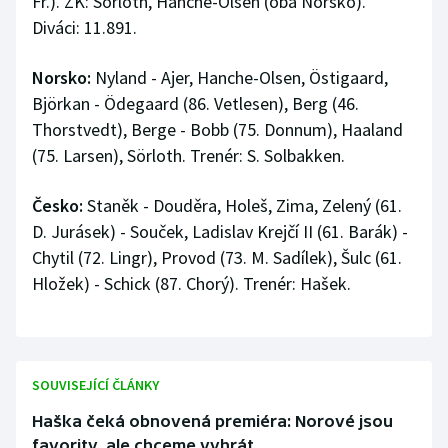
Fr.). ŽK: Sörloth, Hanche-Olsen (oba Norsko).
Diváci: 11.891.
Norsko:
Nyland - Ajer, Hanche-Olsen, Östigaard,
Björkan - Ödegaard (86. Vetlesen), Berg (46.
Thorstvedt), Berge - Bobb (75. Donnum), Haaland
(75. Larsen), Sörloth. Trenér: S. Solbakken.
Česko:
Staněk - Douděra, Holeš, Zima, Zelený (61.
D. Jurásek) - Souček, Ladislav Krejčí II (61. Barák) -
Chytil (72. Lingr), Provod (73. M. Sadílek), Šulc (61.
Hložek) - Schick (87. Chorý). Trenér: Hašek.
SOUVISEJÍCÍ ČLÁNKY
Haška čeká obnovená premiéra: Norové jsou
favority, ale chceme vyhrát