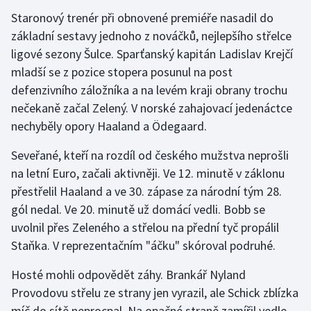
Stolní tenis
Staronový trenér při obnovené premiéře nasadil do
základní sestavy jednoho z nováčků, nejlepšího střelce
Triatlon
ligové sezony Šulce. Sparťanský kapitán Ladislav Krejčí
mladší se z pozice stopera posunul na post
Veslování
defenzivního záložníka a na levém kraji obrany trochu
nečekaně začal Zelený. V norské zahajovací jedenáctce
Vodní slalom
nechyběly opory Haaland a Ödegaard.
Volejbal
Seveřané, kteří na rozdíl od českého mužstva neprošli
na letní Euro, začali aktivněji. Ve 12. minutě v záklonu
Ostatní
přestřelil Haaland a ve 30. zápase za národní tým 28.
gól nedal. Ve 20. minutě už domácí vedli. Bobb se
uvolnil přes Zeleného a střelou na přední tyč propálil
Staňka. V reprezentačním "áčku" skóroval podruhé.
Hosté mohli odpovědět záhy. Brankář Nyland
Provodovu střelu ze strany jen vyrazil, ale Schick zblízka
míč do sítě neprocpal. Na opačné straně zamířil vedle