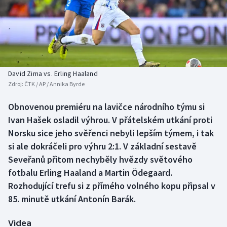
Baseball a softbal
Soutěže
Basketbal
Historické návraty
Biatlon
Aplikace ČT sport
David Zima vs. Erling Haaland
Boby a skeleton
AZ kvíz
Zdroj:
ČTK / AP / Annika Byrde
Box
Obnovenou premiéru na lavičce národního týmu si
Ivan Hašek osladil výhrou. V přátelském utkání proti
Curling
Norsku sice jeho svěřenci nebyli lepším týmem, i tak
si ale dokráčeli pro výhru 2:1. V základní sestavě
Dostihy
Seveřanů přitom nechyběly hvězdy světového
fotbalu Erling Haaland a Martin Ödegaard.
Florbal
Rozhodující trefu si z přímého volného kopu připsal v
85. minutě utkání Antonín Barák.
Futsal
Videa
Golf