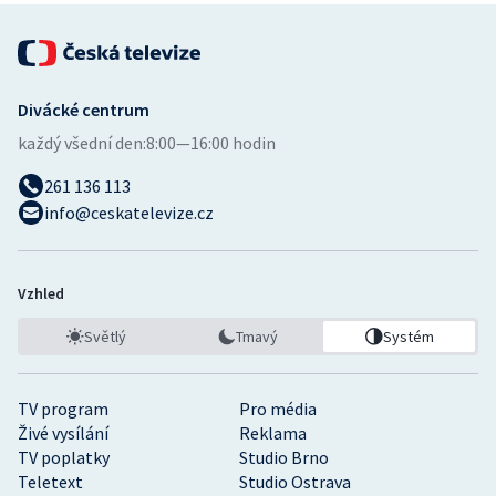
Divácké centrum
každý všední den:
8:00—16:00 hodin
261 136 113
info@ceskatelevize.cz
Vzhled
Světlý
Tmavý
Systém
TV program
Pro média
Živé vysílání
Reklama
TV poplatky
Studio Brno
Teletext
Studio Ostrava