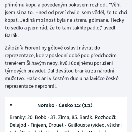
přímému kopu a povedeným pokusem rozhodl. "Věřil
jsem si na to. Hned od první chvíle jsem věděl, že to chci
kopat. Jediná možnost byla na stranu gólmana. Hezky
to sedlo a jsem rád, že to tam takhle padlo," uvedl
Barák.
Záložník Fiorentiny gólově oslavil návrat do
reprezentace, kde v poslední době pod předchozím
trenérem Šilhavým nebyl kvůli údajnému porušení
týmových pravidel. Dal devátou branku za národní
mužstvo. Hašek ani v šestém duelu na lavičce české
reprezentace neprohrál.
Norsko - Česko 1:2 (1:1)
Branky: 20. Bobb - 37. Zima, 85. Barák. Rozhodčí:
Delajod - Finjean, Drouet - Gaillouste (video, všichni