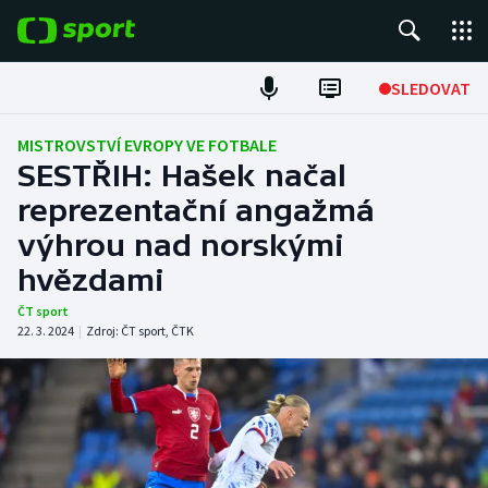
POPULÁRNÍ
SLEDOVAT
Fotbal
MISTROVSTVÍ EVROPY VE FOTBALE
SESTŘIH: Hašek načal
Hokej
reprezentační angažmá
výhrou nad norskými
Tenis
hvězdami
Atletika
ČT sport
22. 3. 2024
|
Zdroj:
ČT sport
,
ČTK
Cyklistika
DALŠÍ SPORTY
Americký fotbal
NEPŘEHLÉDNĚTE