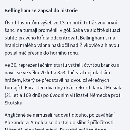
Stolní tenis
Bellingham se zapsal do historie
Triatlon
Úvod favoritům vyšel, ve 13. minutě totiž svou první
šanci na turnaji proměnili v gól. Saka ve složité situaci
Veslování
stihl z pravého křídla odcentrovat, Bellingham si na
hranici malého vápna naskočil nad Živkoviče a hlavou
Vodní slalom
poslal míč přesně do horního rohu.
Volejbal
Ve 30. reprezentačním startu vstřelil čtvrtou branku a
navíc se ve věku 20 let a 353 dnů stal nejmladším
Ostatní
hráčem, který se představil na dvou závěrečných
turnajích Eura. Jen dva dny držel rekord Jamal Musiala
(21 let a 109 dnů) po úvodním vítězství Německa proti
Skotsku.
Angličané se nemuseli radovat dlouho, po zaváhání
Alexandera-Arnolda se dostal do slibné příležitosti
Mitrovič, ale těsně minul. Favorité měli míč pod