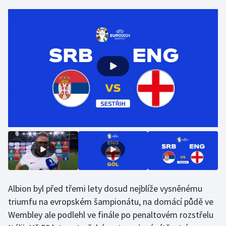
Gymnastika
Házená
Jezdectví
Judo
Krasobruslení
Lezení
Lyže a snowboard
Albion byl před třemi lety dosud nejblíže vysněnému
Moderní pětiboj
triumfu na evropském šampionátu, na domácí půdě ve
Wembley ale podlehl ve finále po penaltovém rozstřelu
Motorsport