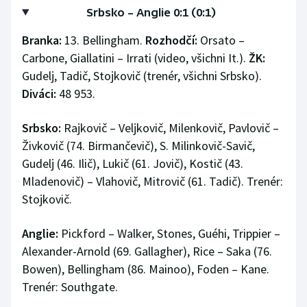
Srbsko – Anglie 0:1 (0:1)
Branka:
13. Bellingham.
Rozhodčí:
Orsato –
Carbone, Giallatini – Irrati (video, všichni It.).
ŽK:
Gudelj, Tadič, Stojkovič (trenér, všichni Srbsko).
Diváci:
48 953.
Srbsko:
Rajkovič – Veljkovič, Milenkovič, Pavlovič –
Živkovič (74. Birmančevič), S. Milinkovič-Savič,
Gudelj (46. Ilič), Lukič (61. Jovič), Kostič (43.
Mladenovič) – Vlahovič, Mitrovič (61. Tadič). Trenér:
Stojkovič.
Anglie:
Pickford – Walker, Stones, Guéhi, Trippier –
Alexander-Arnold (69. Gallagher), Rice – Saka (76.
Bowen), Bellingham (86. Mainoo), Foden – Kane.
Trenér: Southgate.