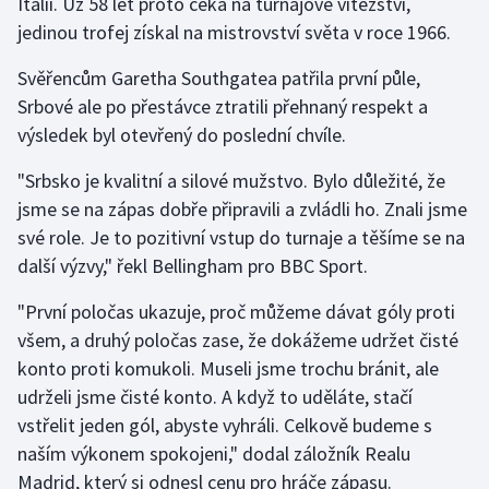
Itálii. Už 58 let proto čeká na turnajové vítězství,
jedinou trofej získal na mistrovství světa v roce 1966.
Olympijské hry
Svěřencům Garetha Southgatea patřila první půle,
Parasport
Srbové ale po přestávce ztratili přehnaný respekt a
výsledek byl otevřený do poslední chvíle.
Plavání
"Srbsko je kvalitní a silové mužstvo. Bylo důležité, že
Plážový volejbal
jsme se na zápas dobře připravili a zvládli ho. Znali jsme
své role. Je to pozitivní vstup do turnaje a těšíme se na
Ragby
další výzvy," řekl Bellingham pro BBC Sport.
Rychlobruslení
"První poločas ukazuje, proč můžeme dávat góly proti
všem, a druhý poločas zase, že dokážeme udržet čisté
Rychlostní kanoistika
konto proti komukoli. Museli jsme trochu bránit, ale
udrželi jsme čisté konto. A když to uděláte, stačí
Short track
vstřelit jeden gól, abyste vyhráli. Celkově budeme s
naším výkonem spokojeni," dodal záložník Realu
Sportovní střelba
Madrid, který si odnesl cenu pro hráče zápasu.