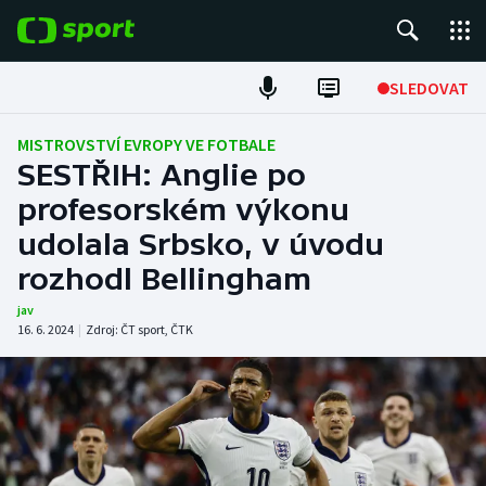
POPULÁRNÍ
SLEDOVAT
Fotbal
MISTROVSTVÍ EVROPY VE FOTBALE
SESTŘIH: Anglie po
Hokej
profesorském výkonu
udolala Srbsko, v úvodu
Tenis
rozhodl Bellingham
Atletika
jav
16. 6. 2024
|
Zdroj:
ČT sport
,
ČTK
Cyklistika
DALŠÍ SPORTY
Americký fotbal
NEPŘEHLÉDNĚTE