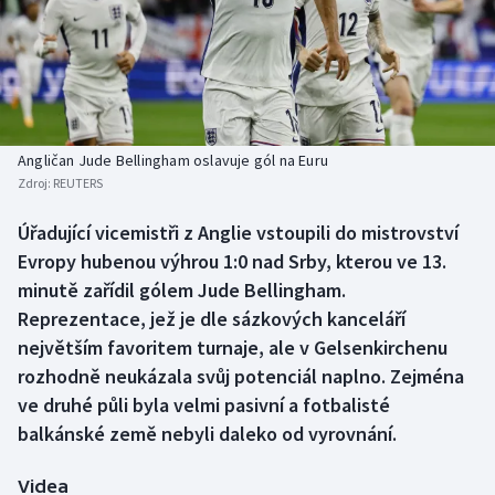
Baseball a softbal
Soutěže
Basketbal
Historické návraty
Biatlon
Aplikace ČT sport
Angličan Jude Bellingham oslavuje gól na Euru
Boby a skeleton
AZ kvíz
Zdroj:
REUTERS
Box
Úřadující vicemistři z Anglie vstoupili do mistrovství
Evropy hubenou výhrou 1:0 nad Srby, kterou ve 13.
Curling
minutě zařídil gólem Jude Bellingham.
Reprezentace, jež je dle sázkových kanceláří
Dostihy
největším favoritem turnaje, ale v Gelsenkirchenu
rozhodně neukázala svůj potenciál naplno. Zejména
Florbal
ve druhé půli byla velmi pasivní a fotbalisté
balkánské země nebyli daleko od vyrovnání.
Futsal
Videa
Golf