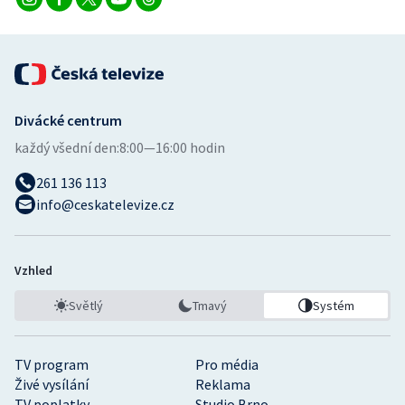
Divácké centrum
každý všední den:
8:00—16:00 hodin
261 136 113
info@ceskatelevize.cz
Vzhled
Světlý
Tmavý
Systém
TV program
Pro média
Živé vysílání
Reklama
TV poplatky
Studio Brno