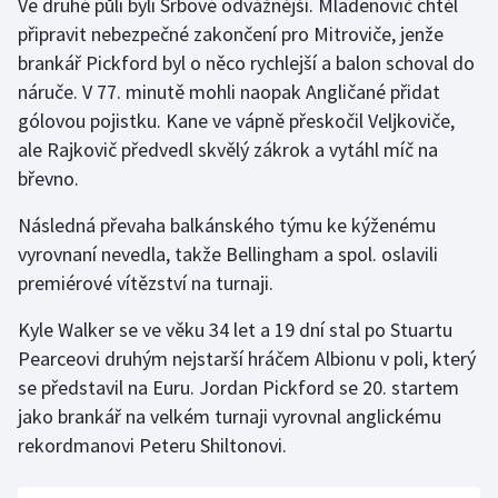
Ve druhé půli byli Srbové odvážnější. Mladenovič chtěl
připravit nebezpečné zakončení pro Mitroviče, jenže
brankář Pickford byl o něco rychlejší a balon schoval do
náruče. V 77. minutě mohli naopak Angličané přidat
gólovou pojistku. Kane ve vápně přeskočil Veljkoviče,
ale Rajkovič předvedl skvělý zákrok a vytáhl míč na
břevno.
Následná převaha balkánského týmu ke kýženému
vyrovnaní nevedla, takže Bellingham a spol. oslavili
premiérové vítězství na turnaji.
Kyle Walker se ve věku 34 let a 19 dní stal po Stuartu
Pearceovi druhým nejstarší hráčem Albionu v poli, který
se představil na Euru. Jordan Pickford se 20. startem
jako brankář na velkém turnaji vyrovnal anglickému
rekordmanovi Peteru Shiltonovi.