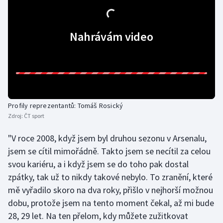
Olympijské hry
Nahrávám video
Parasport
Plavání
Plážový volejbal
Profily reprezentantů: Tomáš Rosický
Ragby
Zdroj:
ČT sport
Rychlobruslení
"V roce 2008, když jsem byl druhou sezonu v Arsenalu,
jsem se cítil mimořádně. Takto jsem se necítil za celou
Rychlostní kanoistika
svou kariéru, a i když jsem se do toho pak dostal
zpátky, tak už to nikdy takové nebylo. To zranění, které
Short track
mě vyřadilo skoro na dva roky, přišlo v nejhorší možnou
dobu, protože jsem na tento moment čekal, až mi bude
Sportovní střelba
28, 29 let. Na ten přelom, kdy můžete zužitkovat