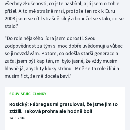
všechny zkušenosti, co jste nasbíral, a já jsem o tohle
Stolní tenis
přišel. A to mě strašně mrzí, protože ten rok k Euru
2008 jsem se cítil strašně silný a bohužel se stalo, co se
Triatlon
stalo."
Veslování
"Do role nějakého lídra jsem dorostl. Svou
zodpovědnost za tým si moc dobře uvědomuji a vůbec
Vodní slalom
se jí nevzdávám. Potom, co odešla starší generace a
Volejbal
začal jsem být kapitán, mi bylo jasné, že vždy musím
hlavně já, abych ty kluky strhnul. Mně se ta role i líbí a
Ostatní
musím říct, že mě docela baví."
SOUVISEJÍCÍ ČLÁNKY
Rosický: Fábregas mi gratuloval, že jsme jim to
ztížili. Taková prohra ale hodně bolí
14. 6. 2016