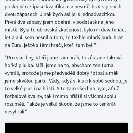
posledním zápase kvalifikace a nesměl hrát v prvních
dvou zápasech. Jinak bych asi jel s jednadvacítkou.
Gymnastika
První dva zápasy jsem odehrál v podstatě na jeho
Házená
místě. Byla to obrovská zkušenost, bylo mi devatenáct
let a ani jsem nesnil o tom, že takhle mladý budu hrát
Jezdectví
na Euru, ještě s těmi hráči, kteří tam byli."
Judo
"Pro všechny, kteří jsme tam hráli, to zůstane taková
hořká pilulka. Měli jsme na to, abychom ten turnaj
Krasobruslení
vyhráli, protože jsme předváděli dobrý fotbal a měli
jsme skvělou partu. Vždy, když si kluci k sobě sednou, je
Lezení
to velké plus i na hřišti. A to tam všechno bylo, ať už
fotbalové kvality, tak i mimo hřiště si všichni spolu
Lyže a snowboard
rozuměli. Takže je velká škoda, že jsme to tenkrát
nevyhráli."
Moderní pětiboj
Motorsport