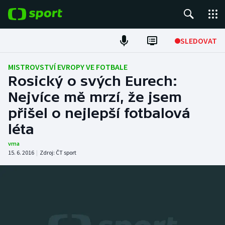
POPULÁRNÍ
SLEDOVAT
Fotbal
MISTROVSTVÍ EVROPY VE FOTBALE
Rosický o svých Eurech:
Hokej
Nejvíce mě mrzí, že jsem
přišel o nejlepší fotbalová
Tenis
léta
Atletika
vma
15. 6. 2016
|
Zdroj:
ČT sport
Cyklistika
DALŠÍ SPORTY
Americký fotbal
NEPŘEHLÉDNĚTE