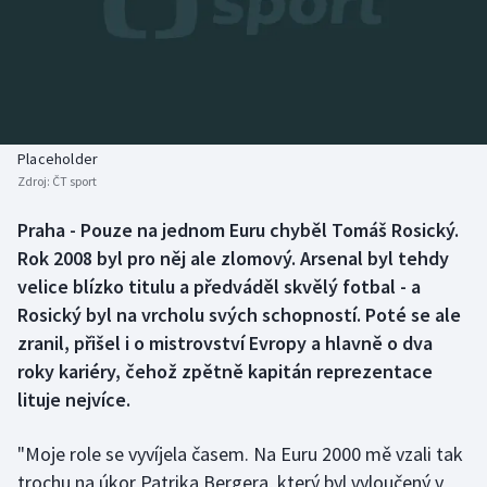
Baseball a softbal
Soutěže
Basketbal
Historické návraty
Biatlon
Aplikace ČT sport
Placeholder
Boby a skeleton
AZ kvíz
Zdroj:
ČT sport
Box
Praha - Pouze na jednom Euru chyběl Tomáš Rosický.
Rok 2008 byl pro něj ale zlomový. Arsenal byl tehdy
Curling
velice blízko titulu a předváděl skvělý fotbal - a
Rosický byl na vrcholu svých schopností. Poté se ale
Dostihy
zranil, přišel i o mistrovství Evropy a hlavně o dva
roky kariéry, čehož zpětně kapitán reprezentace
Florbal
lituje nejvíce.
Futsal
"Moje role se vyvíjela časem. Na Euru 2000 mě vzali tak
trochu na úkor Patrika Bergera, který byl vyloučený v
Golf