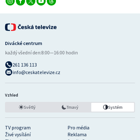
Divácké centrum
každý všední den:
8:00—16:00 hodin
261 136 113
info@ceskatelevize.cz
Vzhled
Světlý
Tmavý
Systém
TV program
Pro média
Živé vysílání
Reklama