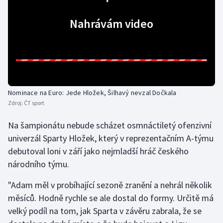
Olympijské hry
Nahrávám video
Parasport
Plavání
Plážový volejbal
Nominace na Euro: Jede Hložek, Šilhavý nevzal Dočkala
Zdroj:
ČT sport
Ragby
Na šampionátu nebude scházet osmnáctiletý ofenzivní
Rychlobruslení
univerzál Sparty Hložek, který v reprezentačním A-týmu
debutoval loni v září jako nejmladší hráč českého
Rychlostní kanoistika
národního týmu.
Short track
"Adam měl v probíhající sezoně zranění a nehrál několik
měsíců. Hodně rychle se ale dostal do formy. Určitě má
Sportovní střelba
velký podíl na tom, jak Sparta v závěru zabrala, že se