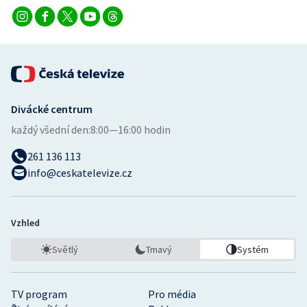
Divácké centrum
každý všední den:
8:00—16:00 hodin
261 136 113
info@ceskatelevize.cz
Vzhled
Světlý
Tmavý
Systém
TV program
Pro média