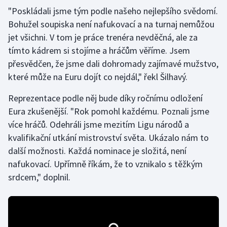
"Poskládali jsme tým podle našeho nejlepšího svědomí.
Bohužel soupiska není nafukovací a na turnaj nemůžou
Gymnastika
jet všichni. V tom je práce trenéra nevděčná, ale za
Házená
tímto kádrem si stojíme a hráčům věříme. Jsem
přesvědčen, že jsme dali dohromady zajímavé mužstvo,
Jezdectví
které může na Euru dojít co nejdál," řekl Šilhavý.
Judo
Reprezentace podle něj bude díky ročnímu odložení
Eura zkušenější. "Rok pomohl každému. Poznali jsme
Krasobruslení
více hráčů. Odehráli jsme mezitím Ligu národů a
kvalifikační utkání mistrovství světa. Ukázalo nám to
Lezení
další možnosti. Každá nominace je složitá, není
nafukovací. Upřímně říkám, že to vznikalo s těžkým
Lyže a snowboard
srdcem," doplnil.
Moderní pětiboj
Motorsport