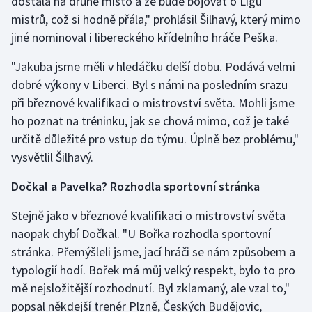
dostala na druhé místo a že bude bojovat o Ligu
Stolní tenis
mistrů, což si hodně přála," prohlásil Šilhavý, který mimo
jiné nominoval i libereckého křídelního hráče Peška.
Triatlon
"Jakuba jsme měli v hledáčku delší dobu. Podává velmi
Veslování
dobré výkony v Liberci. Byl s námi na posledním srazu
při březnové kvalifikaci o mistrovství světa. Mohli jsme
Vodní slalom
ho poznat na tréninku, jak se chová mimo, což je také
určitě důležité pro vstup do týmu. Úplně bez problému,"
Volejbal
vysvětlil Šilhavý.
Ostatní
Dočkal a Pavelka? Rozhodla sportovní stránka
Stejně jako v březnové kvalifikaci o mistrovství světa
naopak chybí Dočkal. "U Bořka rozhodla sportovní
stránka. Přemýšleli jsme, jací hráči se nám způsobem a
typologií hodí. Bořek má můj velký respekt, bylo to pro
mě nejsložitější rozhodnutí. Byl zklamaný, ale vzal to,"
popsal někdejší trenér Plzně, Českých Budějovic,