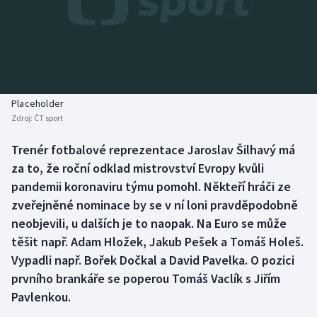
Baseball a softbal
Soutěže
Basketbal
Historické návraty
Biatlon
Aplikace ČT sport
Placeholder
Boby a skeleton
AZ kvíz
Zdroj:
ČT sport
Box
Trenér fotbalové reprezentace Jaroslav Šilhavý má
za to, že roční odklad mistrovství Evropy kvůli
Curling
pandemii koronaviru týmu pomohl. Někteří hráči ze
zveřejněné nominace by se v ní loni pravděpodobně
Dostihy
neobjevili, u dalších je to naopak. Na Euro se může
těšit např. Adam Hložek, Jakub Pešek a Tomáš Holeš.
Florbal
Vypadli např. Bořek Dočkal a David Pavelka. O pozici
prvního brankáře se poperou Tomáš Vaclík s Jiřím
Futsal
Pavlenkou.
Golf