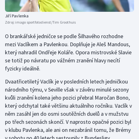
Jiří Pavlenka
Zdroj:
imago sportfotodienst/Tim Groothuis
O brankářské jedničce se podle Šilhavého rozhodne
mezi Vaclíkem a Pavlenkou. Doplňuje je Aleš Mandous,
který nahradil Ondřeje Koláře. Opora mistrovské Slavie
se totiž po návratu po vážném zranění hlavy necítí
fyzicky ideálně.
Dvaatřicetiletý Vaclík je v posledních letech jedničkou
národního týmu, v Seville však v závěru minulé sezony
kvůli zranění kolena jeho pozici přebral Maročan Bono,
který odchytal také většinu aktuálního ročníku. Vaclík v
něm zasáhl jen do osmi soutěžních duelů a v mužstvu
po třech sezonách skončí. V naprosto opačné pozici byl
v klubu Pavlenka, ale ani on nezabránil tomu, že Brémy
v sobotu po 40 letech sestoupily z Bundesligy.