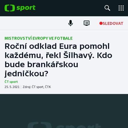
POPULÁRNÍ
SLEDOVAT
Fotbal
MISTROVSTVÍ EVROPY VE FOTBALE
Roční odklad Eura pomohl
Hokej
každému, řekl Šilhavý. Kdo
bude brankářskou
Tenis
jedničkou?
Atletika
ČT sport
25. 5. 2021
|
Zdroj:
ČT sport
,
ČTK
Cyklistika
DALŠÍ SPORTY
Americký fotbal
NEPŘEHLÉDNĚTE