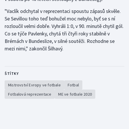
"Vaclík odchytal v reprezentaci spoustu zápasů skvěle.
Se Sevillou toho teď bohužel moc nebylo, byť se s ní
rozloučil velmi dobře. Vyhráli 1:0, v 90. minutě chytil gól.
Co se týče Pavlenky, chytá tři čtyři roky stabilně v
Brémách v Bundeslize, v silné soutěži. Rozhodne se
mezi nimi," zakončil Šilhavý.
ŠTÍTKY
Mistrovství Evropy ve fotbale
Fotbal
Fotbalová reprezentace
ME ve fotbale 2020