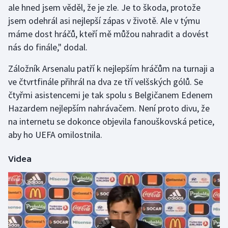
ale hned jsem věděl, že je zle. Je to škoda, protože
jsem odehrál asi nejlepší zápas v životě. Ale v týmu
Gymnastika
máme dost hráčů, kteří mě můžou nahradit a dovést
nás do finále," dodal.
Házená
Záložník Arsenalu patří k nejlepším hráčům na turnaji a
Jezdectví
ve čtvrtfinále přihrál na dva ze tří velšských gólů. Se
čtyřmi asistencemi je tak spolu s Belgičanem Edenem
Judo
Hazardem nejlepším nahrávačem. Není proto divu, že
na internetu se dokonce objevila fanouškovská petice,
Krasobruslení
aby ho UEFA omilostnila.
Lezení
Videa
Lyže a snowboard
Moderní pětiboj
Motorsport