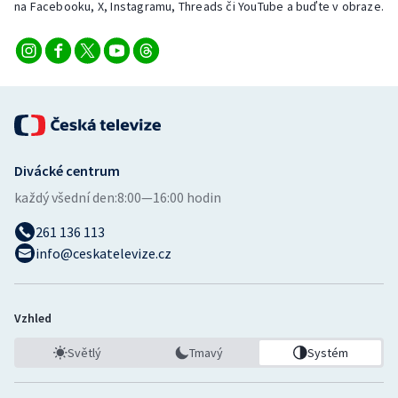
na Facebooku, X, Instagramu, Threads či YouTube a buďte v obraze.
Divácké centrum
každý všední den:
8:00—16:00 hodin
261 136 113
info@ceskatelevize.cz
Vzhled
Světlý
Tmavý
Systém