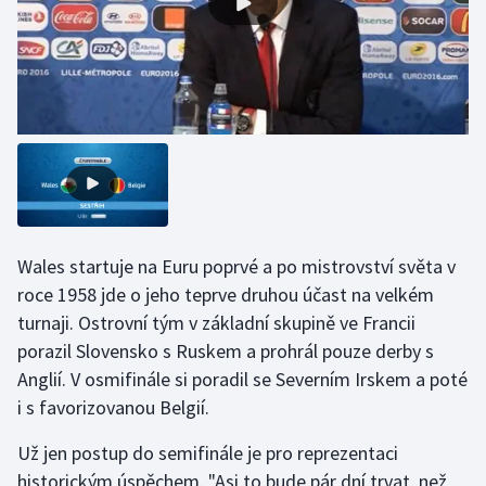
Olympijské hry
Parasport
Plavání
Plážový volejbal
Ragby
Wales startuje na Euru poprvé a po mistrovství světa v
Rychlobruslení
roce 1958 jde o jeho teprve druhou účast na velkém
turnaji. Ostrovní tým v základní skupině ve Francii
Rychlostní kanoistika
porazil Slovensko s Ruskem a prohrál pouze derby s
Anglií. V osmifinále si poradil se Severním Irskem a poté
Short track
i s favorizovanou Belgií.
Sportovní střelba
Už jen postup do semifinále je pro reprezentaci
historickým úspěchem. "Asi to bude pár dní trvat, než