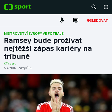
POPULÁRNÍ
SLEDOVAT
Fotbal
MISTROVSTVÍ EVROPY VE FOTBALE
Ramsey bude prožívat
Hokej
nejtěžší zápas kariéry na
tribuně
Tenis
ČT sport
Atletika
5. 7. 2016
|
Zdroj:
ČTK
Cyklistika
DALŠÍ SPORTY
Americký fotbal
NEPŘEHLÉDNĚTE