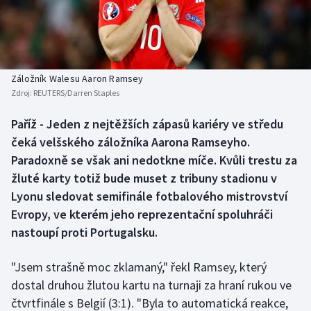
Baseball a softbal
Soutěže
Basketbal
Historické návraty
Biatlon
Aplikace ČT sport
Záložník Walesu Aaron Ramsey
Zdroj:
REUTERS/Darren Staples
Boby a skeleton
AZ kvíz
Paříž - Jeden z nejtěžších zápasů kariéry ve středu
čeká velšského záložníka Aarona Ramseyho.
Box
Paradoxně se však ani nedotkne míče. Kvůli trestu za
Curling
žluté karty totiž bude muset z tribuny stadionu v
Lyonu sledovat semifinále fotbalového mistrovství
Dostihy
Evropy, ve kterém jeho reprezentační spoluhráči
nastoupí proti Portugalsku.
Florbal
"Jsem strašně moc zklamaný," řekl Ramsey, který
Futsal
dostal druhou žlutou kartu na turnaji za hraní rukou ve
čtvrtfinále s Belgií (3:1). "Byla to automatická reakce,
Golf