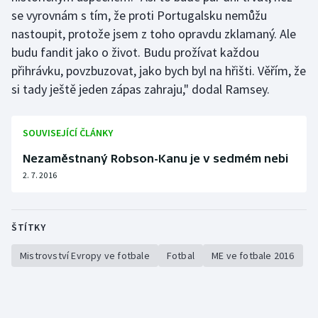
Stolní tenis
se vyrovnám s tím, že proti Portugalsku nemůžu
nastoupit, protože jsem z toho opravdu zklamaný. Ale
Triatlon
budu fandit jako o život. Budu prožívat každou
přihrávku, povzbuzovat, jako bych byl na hřišti. Věřím, že
Veslování
si tady ještě jeden zápas zahraju," dodal Ramsey.
Vodní slalom
SOUVISEJÍCÍ ČLÁNKY
Volejbal
Nezaměstnaný Robson-Kanu je v sedmém nebi
2. 7. 2016
Ostatní
ŠTÍTKY
Mistrovství Evropy ve fotbale
Fotbal
ME ve fotbale 2016