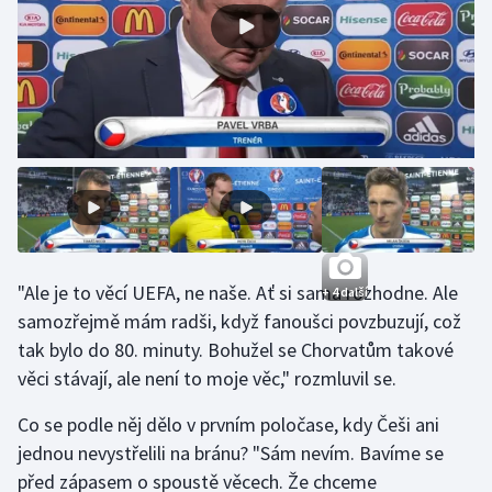
Moderní pětiboj
Motorsport
Olympijské hry
Parasport
Plavání
"Ale je to věcí UEFA, ne naše. Ať si sama rozhodne. Ale
+ 4 další
Plážový volejbal
samozřejmě mám radši, když fanoušci povzbuzují, což
tak bylo do 80. minuty. Bohužel se Chorvatům takové
Ragby
věci stávají, ale není to moje věc," rozmluvil se.
Rychlobruslení
Co se podle něj dělo v prvním poločase, kdy Češi ani
jednou nevystřelili na bránu? "Sám nevím. Bavíme se
Rychlostní kanoistika
před zápasem o spoustě věcech. Že chceme