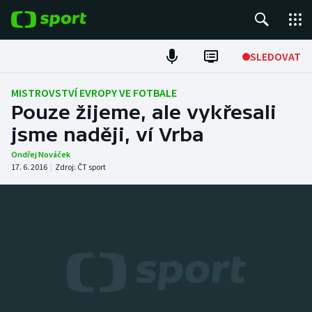
POPULÁRNÍ
SLEDOVAT
ME v atletice
MISTROVSTVÍ EVROPY VE FOTBALE
Pouze žijeme, ale vykřesali
ME v plavání
jsme naději, ví Vrba
Fotbal
Ondřej Nováček
17. 6. 2016
|
Zdroj:
ČT sport
Hokej
Tenis
DALŠÍ SPORTY
Americký fotbal
NEPŘEHLÉDNĚTE