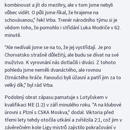
Short track
kombinovat a jít do mezihry, ale v tom jsme nebyli
vůbec vidět. O půli jsme říkal, že hrajeme na
Sportovní střelba
schovávanou," řekl Vrba. Trenér národního týmu si je
vědom toho, že pomohlo i střídání Luka Modriče v 62.
Stolní tenis
minutě.
Triatlon
"Ale nedívali jsme se na to, že jej vystřídají. Je pro
Chorvatsko strašně důležitý, ale budu se dívat na své
Veslování
mužstvo. K vyrovnání nás dotlačili i diváci. Z tohoto
pohledu jsme neměli dvanáctého, ale rovnou
Vodní slalom
čtrnáctého hráče. Fanoušci byli úžasní a patří jim za to
velký dík," byl rád Vrba.
Volejbal
Podobný obrat zápasu pamatuje s Lotyšskem v
Ostatní
kvalifikaci ME (1:2) v září minulého roku. "A na klubové
úrovni s Plzní s CSKA Moskva," dodal. Viktoria před
třemi lety tehdy otočila utkání a zvítězila 2:1, což jim v
závěrečném kole Ligy mistrů zajistilo pokračování v