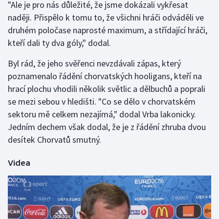
"Ale je pro nás důležité, že jsme dokázali vykřesat
naději. Přispělo k tomu to, že všichni hráči odváděli ve
Futsal
druhém poločase naprosté maximum, a střídající hráči,
kteří dali ty dva góly," dodal.
Golf
Byl rád, že jeho svěřenci nevzdávali zápas, který
Gymnastika
poznamenalo řádění chorvatských hooligans, kteří na
hrací plochu vhodili několik světlic a dělbuchů a poprali
Házená
se mezi sebou v hledišti. "Co se dělo v chorvatském
sektoru mě celkem nezajímá," dodal Vrba lakonicky.
Jezdectví
Jedním dechem však dodal, že je z řádění zhruba dvou
desítek Chorvatů smutný.
Judo
Videa
Krasobruslení
Lezení
Lyže a snowboard