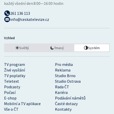
každý všední den:
8:00—16:00 hodin
261 136 113
info@ceskatelevize.cz
Vzhled
Světlý
Tmavý
Systém
TV program
Pro média
Živé vysílání
Reklama
TV poplatky
Studio Brno
Teletext
Studio Ostrava
Podcasty
Rada ČT
Počasí
Kariéra
E-shop
Podávání námětů
Mobilní a TV aplikace
Časté dotazy
Vše o ČT
Kontakty