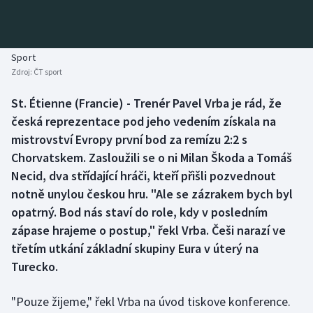
Atletika
Soutěže
Baseball a softbal
Historické návraty
Sport
Zdroj:
ČT sport
Basketbal
Aplikace ČT sport
St. Étienne (Francie) - Trenér Pavel Vrba je rád, že
Biatlon
AZ kvíz
česká reprezentace pod jeho vedením získala na
mistrovství Evropy první bod za remízu 2:2 s
Boby a skeleton
Chorvatskem. Zasloužili se o ni Milan Škoda a Tomáš
Necid, dva střídající hráči, kteří přišli pozvednout
Box
notně unylou českou hru. "Ale se zázrakem bych byl
opatrný. Bod nás staví do role, kdy v posledním
Curling
zápase hrajeme o postup," řekl Vrba. Češi narazí ve
Cyklistika
třetím utkání základní skupiny Eura v úterý na
Turecko.
Dostihy
"Pouze žijeme," řekl Vrba na úvod tiskove konference.
Florbal