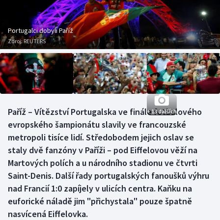
Baseball a softbal
Soutěže
Basketbal
Historické návraty
Portugalci dobyli Paříž
Zdroj:
REUTERS
Biatlon
Aplikace ČT sport
Boby a skeleton
AZ kvíz
Box
Paříž – Vítězství Portugalska ve finále fotbalového
+ 13 dalších
evropského šampionátu slavily ve francouzské
Curling
metropoli tisíce lidí. Středobodem jejich oslav se
Dostihy
staly dvě fanzóny v Paříži – pod Eiffelovou věží na
Martových polích a u národního stadionu ve čtvrti
Florbal
Saint-Denis. Další řady portugalských fanoušků výhru
nad Francií 1:0 zapíjely v ulicích centra. Kaňku na
Futsal
euforické náladě jim "přichystala" pouze špatně
nasvícená Eiffelovka.
Golf