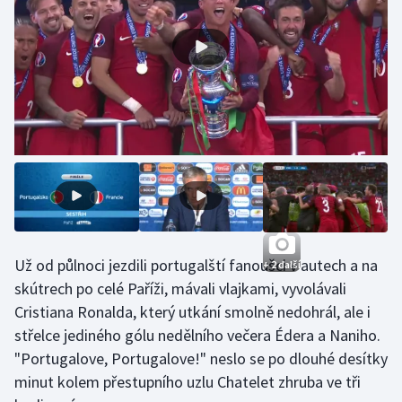
Olympijské hry
Parasport
Plavání
Plážový volejbal
Ragby
Rychlobruslení
Už od půlnoci jezdili portugalští fanoušci v autech a na
+ 2 další
Rychlostní kanoistika
skútrech po celé Paříži, mávali vlajkami, vyvolávali
Cristiana Ronalda, který utkání smolně nedohrál, ale i
Short track
střelce jediného gólu nedělního večera Édera a Naniho.
"Portugalove, Portugalove!" neslo se po dlouhé desítky
Sportovní střelba
minut kolem přestupního uzlu Chatelet zhruba ve tři