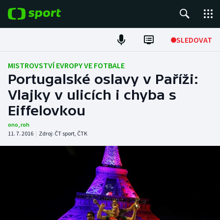
POPULÁRNÍ
SLEDOVAT
Fotbal
MISTROVSTVÍ EVROPY VE FOTBALE
Portugalské oslavy v Paříži:
Hokej
Vlajky v ulicích i chyba s
Eiffelovkou
Tenis
ono
,
roh
Atletika
11. 7. 2016
|
Zdroj:
ČT sport
,
ČTK
Cyklistika
DALŠÍ SPORTY
Americký fotbal
NEPŘEHLÉDNĚTE