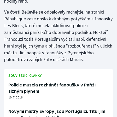
hodiny ráno.
Stolní tenis
Ve čtvrti Bellevile se odpalovaly rachejtle, na stanici
Triatlon
République zase došlo k drobným potyčkám s fanoušky
Les Bleus, které musela uklidňovat policie i
Veslování
zaměstnanci pařížského dopravního podniku. Někteří
Francouzi totiž Portugalcům vyčítali např. defenzivní
Vodní slalom
herní styl jejich týmu a přílišnou "rozbouřenost" v ulicích
města. Jiní naopak s fanoušky z Pyrenejského
Volejbal
poloostrova zapíjeli žal v uličkách Marais.
Ostatní
SOUVISEJÍCÍ ČLÁNKY
Policie musela rozhánět fanoušky v Paříži
slzným plynem
10. 7. 2016
Novými mistry Evropy jsou Portugalci. Titul jim