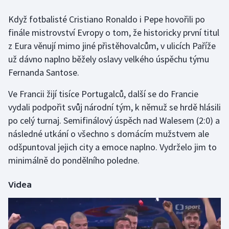
Když fotbalisté Cristiano Ronaldo i Pepe hovořili po
Gymnastika
finále mistrovství Evropy o tom, že historicky první titul
z Eura věnují mimo jiné přistěhovalcům, v ulicích Paříže
Házená
už dávno naplno běžely oslavy velkého úspěchu týmu
Fernanda Santose.
Jezdectví
Ve Francii žijí tisíce Portugalců, další se do Francie
Judo
vydali podpořit svůj národní tým, k němuž se hrdě hlásili
po celý turnaj. Semifinálový úspěch nad Walesem (2:0) a
Krasobruslení
následné utkání o všechno s domácím mužstvem ale
Lezení
odšpuntoval jejich city a emoce naplno. Vydrželo jim to
minimálně do pondělního poledne.
Lyže a snowboard
Videa
Moderní pětiboj
Motorsport