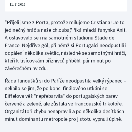
11. 7. 2016
"Přijeli jsme z Porta, protože milujeme Cristiana! Je to
jedinečný hráč a naše chlouba," říká mladá fanynka Anit.
A oslavovalo se i na samotném stadionu Stade de
France. Nejdříve gól, při němž si Portugalci neodpustili i
odpálení několika světlic, následně se samotnými hráči,
kteří k tisícovkám příznivců přiběhli pár minut po
závěrečném hvizdu.
Řada fanoušků si do Paříže neodpustila velký rýpanec –
nelíbilo se jim, že po konci finálového utkání se
Eiffelova věž "nepřebarvila" do portugalských barev
červené a zelené, ale zůstala ve francouzské trikoloře.
Organizátoři chybu nenapravili a po několika desítkách
minut dominantu metropole pro jistotu vypnuli úplně.