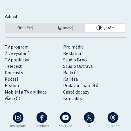
Vzhled
Světlý
Tmavý
Systém
TV program
Pro média
Živé vysílání
Reklama
TV poplatky
Studio Brno
Teletext
Studio Ostrava
Podcasty
Rada ČT
Počasí
Kariéra
E-shop
Podávání námětů
Mobilní a TV aplikace
Časté dotazy
Vše o ČT
Kontakty
Instagram
Facebook
YouTube
X
Threads