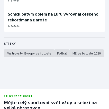
3. 7. 2021
Stolní tenis
Schick pátým gólem na Euru vyrovnal českého
Triatlon
rekordmana Baroše
3. 7. 2021
Veslování
Vodní slalom
ŠTÍTKY
Volejbal
Mistrovství Evropy ve fotbale
Fotbal
ME ve fotbale 2020
Ostatní
APLIKACE ČT SPORT
Mějte celý sportovní svět vždy u sebe i na
velké obrazovce.