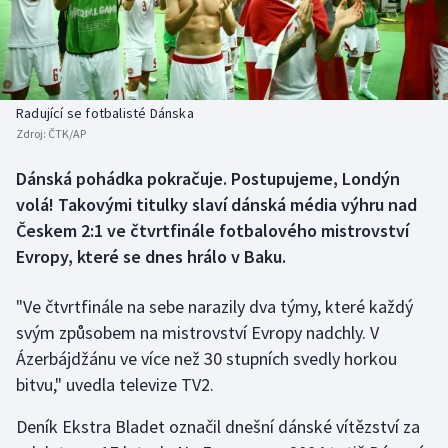
Baseball a softbal
Soutěže
Basketbal
Historické návraty
Biatlon
Aplikace ČT sport
Radující se fotbalisté Dánska
Zdroj:
ČTK/AP
Boby a skeleton
AZ kvíz
Dánská pohádka pokračuje. Postupujeme, Londýn
volá! Takovými titulky slaví dánská média výhru nad
Box
Českem 2:1 ve čtvrtfinále fotbalového mistrovství
Curling
Evropy, které se dnes hrálo v Baku.
Dostihy
"Ve čtvrtfinále na sebe narazily dva týmy, které každý
svým způsobem na mistrovství Evropy nadchly. V
Florbal
Ázerbájdžánu ve více než 30 stupních svedly horkou
bitvu," uvedla televize TV2.
Futsal
Deník Ekstra Bladet označil dnešní dánské vítězství za
Golf