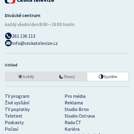
Divácké centrum
každý všední den:
8:00—16:00 hodin
261 136 113
info@ceskatelevize.cz
Vzhled
Světlý
Tmavý
Systém
TV program
Pro média
Živé vysílání
Reklama
TV poplatky
Studio Brno
Teletext
Studio Ostrava
Podcasty
Rada ČT
Počasí
Kariéra