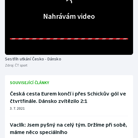
Olympijské hry
Nahrávám video
Parasport
Plavání
Plážový volejbal
Sestřih utkání Česko - Dánsko
Zdroj:
ČT sport
Ragby
SOUVISEJÍCÍ ČLÁNKY
Rychlobruslení
Česká cesta Eurem končí i přes Schickův gól ve
Rychlostní kanoistika
čtvrtfinále. Dánsko zvítězilo 2:1
3. 7. 2021
Short track
Vaclík: Jsem pyšný na celý tým. Držíme při sobě,
Sportovní střelba
máme něco speciálního