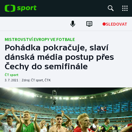
POPULÁRNÍ
SLEDOVAT
Fotbal
MISTROVSTVÍ EVROPY VE FOTBALE
Pohádka pokračuje, slaví
Hokej
dánská média postup přes
Čechy do semifinále
Tenis
ČT sport
Atletika
3. 7. 2021
|
Zdroj:
ČT sport
,
ČTK
Cyklistika
DALŠÍ SPORTY
Americký fotbal
NEPŘEHLÉDNĚTE