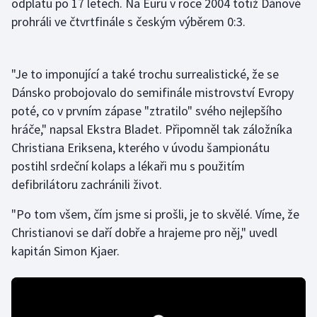
odplatu po 17 letech. Na Euru v roce 2004 totiž Dánové
prohráli ve čtvrtfinále s českým výběrem 0:3.
Gymnastika
Házená
"Je to imponující a také trochu surrealistické, že se
Dánsko probojovalo do semifinále mistrovství Evropy
Jezdectví
poté, co v prvním zápase "ztratilo" svého nejlepšího
hráče," napsal Ekstra Bladet. Připomněl tak záložníka
Judo
Christiana Eriksena, kterého v úvodu šampionátu
postihl srdeční kolaps a lékaři mu s použitím
Krasobruslení
defibrilátoru zachránili život.
Lezení
"Po tom všem, čím jsme si prošli, je to skvělé. Víme, že
Christianovi se daří dobře a hrajeme pro něj," uvedl
Lyže a snowboard
kapitán Simon Kjaer.
Moderní pětiboj
Motorsport