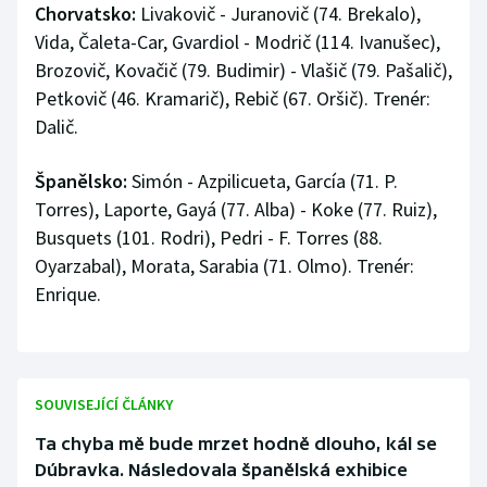
Chorvatsko:
Livakovič - Juranovič (74. Brekalo),
Vida, Čaleta-Car, Gvardiol - Modrič (114. Ivanušec),
Brozovič, Kovačič (79. Budimir) - Vlašič (79. Pašalič),
Petkovič (46. Kramarič), Rebič (67. Oršič). Trenér:
Dalič.
Španělsko:
Simón - Azpilicueta, García (71. P.
Torres), Laporte, Gayá (77. Alba) - Koke (77. Ruiz),
Busquets (101. Rodri), Pedri - F. Torres (88.
Oyarzabal), Morata, Sarabia (71. Olmo). Trenér:
Enrique.
SOUVISEJÍCÍ ČLÁNKY
Ta chyba mě bude mrzet hodně dlouho, kál se
Dúbravka. Následovala španělská exhibice