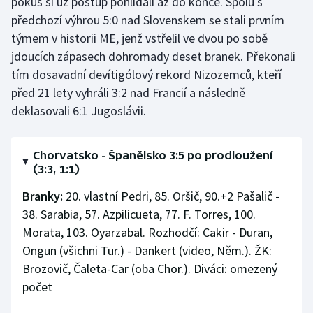
pokus si už postup pohlídali až do konce. Spolu s
předchozí výhrou 5:0 nad Slovenskem se stali prvním
týmem v historii ME, jenž vstřelil ve dvou po sobě
jdoucích zápasech dohromady deset branek. Překonali
tím dosavadní devítigólový rekord Nizozemců, kteří
před 21 lety vyhráli 3:2 nad Francií a následně
deklasovali 6:1 Jugoslávii.
Chorvatsko - Španělsko 3:5 po prodloužení
(3:3, 1:1)
Branky:
20. vlastní Pedri, 85. Oršič, 90.+2 Pašalič -
38. Sarabia, 57. Azpilicueta, 77. F. Torres, 100.
Morata, 103. Oyarzabal. Rozhodčí: Cakir - Duran,
Ongun (všichni Tur.) - Dankert (video, Něm.). ŽK:
Brozovič, Čaleta-Car (oba Chor.). Diváci: omezený
počet