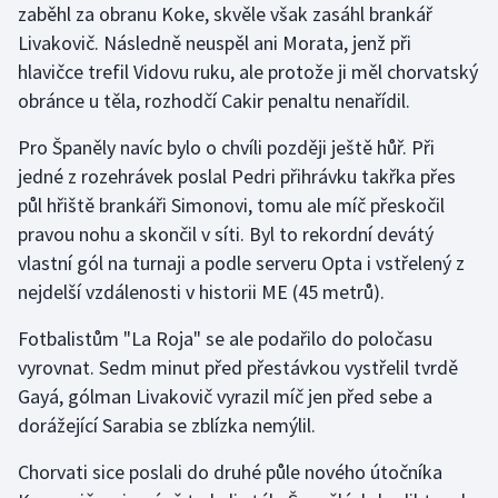
zaběhl za obranu Koke, skvěle však zasáhl brankář
Stolní tenis
Livakovič. Následně neuspěl ani Morata, jenž při
Triatlon
hlavičce trefil Vidovu ruku, ale protože ji měl chorvatský
obránce u těla, rozhodčí Cakir penaltu nenařídil.
Veslování
Pro Španěly navíc bylo o chvíli později ještě hůř. Při
jedné z rozehrávek poslal Pedri přihrávku takřka přes
Vodní slalom
půl hřiště brankáři Simonovi, tomu ale míč přeskočil
Volejbal
pravou nohu a skončil v síti. Byl to rekordní devátý
vlastní gól na turnaji a podle serveru Opta i vstřelený z
Ostatní
nejdelší vzdálenosti v historii ME (45 metrů).
Fotbalistům "La Roja" se ale podařilo do poločasu
vyrovnat. Sedm minut před přestávkou vystřelil tvrdě
Gayá, gólman Livakovič vyrazil míč jen před sebe a
dorážející Sarabia se zblízka nemýlil.
Chorvati sice poslali do druhé půle nového útočníka