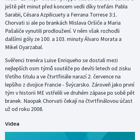
ještě pět minut před koncem vedli díky trefám Pabla
Sarabii, Césara Azpilicuety a Ferrana Torrese 3:1.
Gymnastika
Chorvati si ale po brankách Mislava Oršiče a Maria
Házená
Pašaliče vynutili prodloužení. V něm však rozhodli
dalšími góly ze 100. a 103. minuty Álvaro Morata a
Jezdectví
Mikel Oyarzabal.
Judo
Svěřenci trenéra Luise Enriqueho se dostali mezi
nejlepších osm týmů soutěže po devíti letech od zisku
Krasobruslení
třetího titulu a ve čtvrtfinále narazí 2. července na
lepšího z dvojice Francie - Švýcarsko. Zároveň jako první
Lezení
tým v historii ME vstřelili ve druhém zápase po sobě pět
branek. Naopak Chorvati čekají na čtvrtfinálovou účast
Lyže a snowboard
už od roku 2008.
Moderní pětiboj
Videa
Motorsport