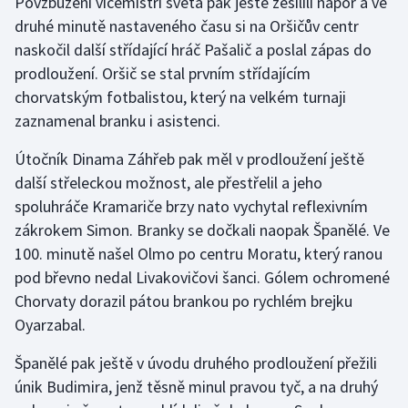
Povzbuzení vicemistři světa pak ještě zesílili nápor a ve
druhé minutě nastaveného času si na Oršičův centr
naskočil další střídající hráč Pašalič a poslal zápas do
prodloužení. Oršič se stal prvním střídajícím
chorvatským fotbalistou, který na velkém turnaji
zaznamenal branku i asistenci.
Útočník Dinama Záhřeb pak měl v prodloužení ještě
další střeleckou možnost, ale přestřelil a jeho
spoluhráče Kramariče brzy nato vychytal reflexivním
zákrokem Simon. Branky se dočkali naopak Španělé. Ve
100. minutě našel Olmo po centru Moratu, který ranou
pod břevno nedal Livakovičovi šanci. Gólem ochromené
Chorvaty dorazil pátou brankou po rychlém brejku
Oyarzabal.
Španělé pak ještě v úvodu druhého prodloužení přežili
únik Budimira, jenž těsně minul pravou tyč, a na druhý