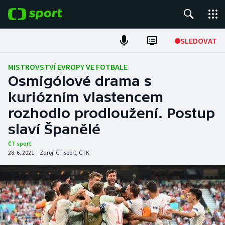
POPULÁRNÍ
SLEDOVAT
Fotbal
MISTROVSTVÍ EVROPY VE FOTBALE
Osmigólové drama s
Hokej
kuriózním vlastencem
rozhodlo prodloužení. Postup
Tenis
slaví Španělé
Atletika
ČT sport
28. 6. 2021
|
Zdroj:
ČT sport
,
ČTK
Cyklistika
DALŠÍ SPORTY
Americký fotbal
NEPŘEHLÉDNĚTE