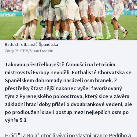
Baseball a softbal
Soutěže
Basketbal
Historické návraty
Biatlon
Aplikace ČT sport
Radost fotbalistů Španělska
Boby a skeleton
AZ kvíz
Zdroj:
REUTERS/Stuart Franklin
Box
Takovou přestřelku ještě fanoušci na letošním
mistrovství Evropy neviděli. Fotbalisté Chorvatska se
Curling
Španělskem dohromady nasázeli osm branek. Z
přestřelky šťastnější nakonec vyšel favorizovaný
Dostihy
tým z Pyrenejského poloostrova, který sice v závěru
základní hrací doby přišel o dvoubrankové vedení, ale
Florbal
po prodloužení slavil postup mezi nejlepších osm po
výhře 5:3.
Futsal
Hráči "La Roja" otočili vývoj po vlastní brance Pedriho a
Golf