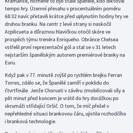
Kramariče, nicméně to byli stále Španělé, kdo diktoval
tempo hry. Územní převahu v procentuálním poměru
68:32 navíc přetavili krátce před uplynutím hodiny hry ve
druhou branku. Na centr z levé strany si naskočil
Azpilicueta a důraznou hlavičkou otočil skóre ve
prospěch týmu trenéra Enriqueho. Obránce Chelsea
vstřelil první reprezentační gól a stal se v 31 letech
nejstarším španělským autorem premiérové branky na
Euru.
Když pak v 77. minutě zvýšil po rychlém brejku Ferran
Torres, zdálo se, že Španělé zamíří v poklidu do
čtvrtfinále. Jenže Chorvati v závěru zmobilizovali síly a
pět minut před koncem je vrátil do hry dorážkou po
skrumáži střídající Oršič. O tom, že míč přešel v
nepřehledné situaci brankovou čáru, ujistila rozhodčího
i branková technologie.