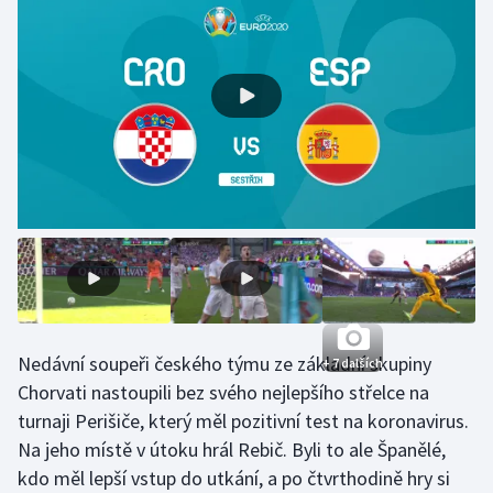
Olympijské hry
Parasport
Plavání
Plážový volejbal
Ragby
Rychlobruslení
Rychlostní kanoistika
Nedávní soupeři českého týmu ze základní skupiny
+ 7 dalších
Chorvati nastoupili bez svého nejlepšího střelce na
Short track
turnaji Perišiče, který měl pozitivní test na koronavirus.
Na jeho místě v útoku hrál Rebič. Byli to ale Španělé,
Sportovní střelba
kdo měl lepší vstup do utkání, a po čtvrthodině hry si