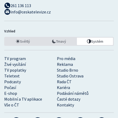
261 136 113
info@ceskatelevize.cz
Vzhled
Světlý
Tmavý
Systém
TV program
Pro média
Živé vysílání
Reklama
TV poplatky
Studio Brno
Teletext
Studio Ostrava
Podcasty
Rada ČT
Počasí
Kariéra
E-shop
Podávání námětů
Mobilní a TV aplikace
Časté dotazy
Vše o ČT
Kontakty