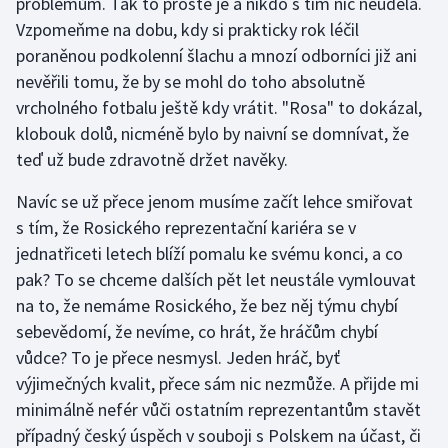
problémům. Tak to prostě je a nikdo s tím nic neudělá.
Vzpomeňme na dobu, kdy si prakticky rok léčil
Olympijské hry
poraněnou podkolenní šlachu a mnozí odborníci již ani
Parasport
nevěřili tomu, že by se mohl do toho absolutně
vrcholného fotbalu ještě kdy vrátit. "Rosa" to dokázal,
Plavání
klobouk dolů, nicméně bylo by naivní se domnívat, že
teď už bude zdravotně držet navěky.
Plážový volejbal
Navíc se už přece jenom musíme začít lehce smiřovat
Ragby
s tím, že Rosického reprezentační kariéra se v
jednatřiceti letech blíží pomalu ke svému konci, a co
Rychlobruslení
pak? To se chceme dalších pět let neustále vymlouvat
na to, že nemáme Rosického, že bez něj týmu chybí
Rychlostní kanoistika
sebevědomí, že nevíme, co hrát, že hráčům chybí
vůdce? To je přece nesmysl. Jeden hráč, byť
Short track
výjimečných kvalit, přece sám nic nezmůže. A přijde mi
minimálně nefér vůči ostatním reprezentantům stavět
Sportovní střelba
případný český úspěch v souboji s Polskem na účast, či