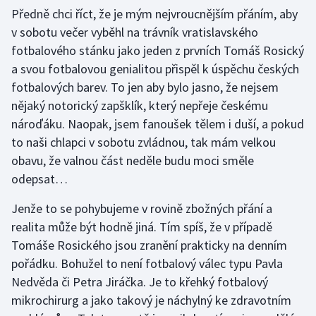
Předně chci říct, že je mým nejvroucnějším přáním, aby
v sobotu večer vyběhl na trávník vratislavského
Gymnastika
fotbalového stánku jako jeden z prvních Tomáš Rosický
Házená
a svou fotbalovou genialitou přispěl k úspěchu českých
fotbalových barev. To jen aby bylo jasno, že nejsem
Jezdectví
nějaký notorický zapšklík, který nepřeje českému
nároďáku. Naopak, jsem fanoušek tělem i duší, a pokud
Judo
to naši chlapci v sobotu zvládnou, tak mám velkou
obavu, že valnou část neděle budu moci směle
Krasobruslení
odepsat…
Lezení
Jenže to se pohybujeme v rovině zbožných přání a
realita může být hodně jiná. Tím spíš, že v případě
Lyže a snowboard
Tomáše Rosického jsou zranění prakticky na denním
pořádku. Bohužel to není fotbalový válec typu Pavla
Moderní pětiboj
Nedvěda či Petra Jiráčka. Je to křehký fotbalový
mikrochirurg a jako takový je náchylný ke zdravotním
Motorsport