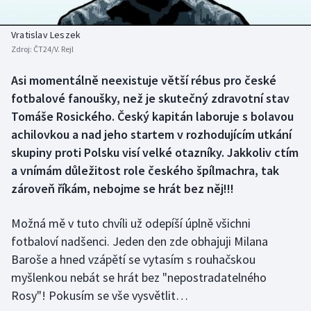
Baseball a softbal
Soutěže
Vratislav Leszek
Basketbal
Historické návraty
Zdroj:
ČT24/V. Rejl
Biatlon
Aplikace ČT sport
Asi momentálně neexistuje větší rébus pro české
fotbalové fanoušky, než je skutečný zdravotní stav
Boby a skeleton
AZ kvíz
Tomáše Rosického. Český kapitán laboruje s bolavou
achilovkou a nad jeho startem v rozhodujícím utkání
Box
skupiny proti Polsku visí velké otazníky. Jakkoliv ctím
a vnímám důležitost role českého špílmachra, tak
Curling
zároveň říkám, nebojme se hrát bez něj!!!
Dostihy
Možná mě v tuto chvíli už odepíší úplně všichni
fotbaloví nadšenci. Jeden den zde obhajuji Milana
Florbal
Baroše a hned vzápětí se vytasím s rouhačskou
myšlenkou nebát se hrát bez "nepostradatelného
Futsal
Rosy"! Pokusím se vše vysvětlit…
Golf