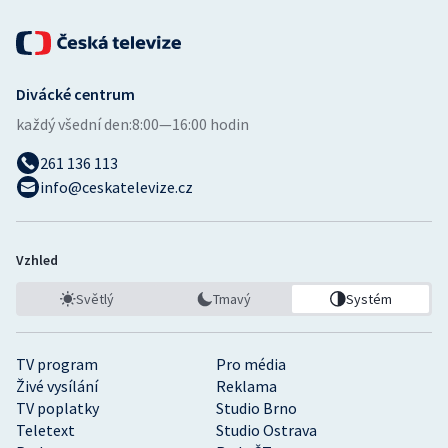
Divácké centrum
každý všední den:
8:00—16:00 hodin
261 136 113
info@ceskatelevize.cz
Vzhled
Světlý
Tmavý
Systém
TV program
Pro média
Živé vysílání
Reklama
TV poplatky
Studio Brno
Teletext
Studio Ostrava