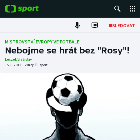
POPULÁRNÍ
SLEDOVAT
Fotbal
MISTROVSTVÍ EVROPY VE FOTBALE
Nebojme se hrát bez "Rosy"!
Hokej
Leszek Vratislav
15. 6. 2012
|
Zdroj:
ČT sport
Tenis
Atletika
Cyklistika
DALŠÍ SPORTY
Americký fotbal
NEPŘEHLÉDNĚTE