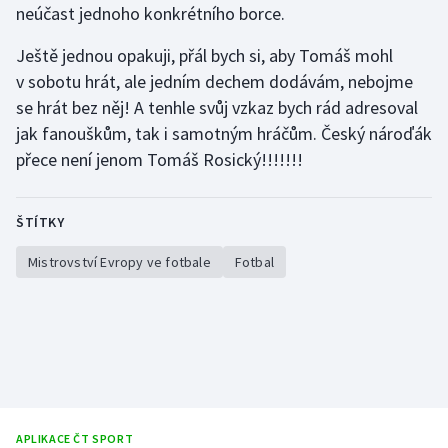
neúčast jednoho konkrétního borce.
Stolní tenis
Ještě jednou opakuji, přál bych si, aby Tomáš mohl
Triatlon
v sobotu hrát, ale jedním dechem dodávám, nebojme
se hrát bez něj! A tenhle svůj vzkaz bych rád adresoval
Veslování
jak fanouškům, tak i samotným hráčům. Český nároďák
přece není jenom Tomáš Rosický!!!!!!!
Vodní slalom
Volejbal
ŠTÍTKY
Ostatní
Mistrovství Evropy ve fotbale
Fotbal
APLIKACE ČT SPORT