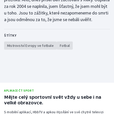
Stolní tenis
za rok 2004 se naplnila, jsem šťastný, že jsem mohl být
u toho. Jsou to zážitky, které nezapomeneme do smrti
Triatlon
a jsou odměnou za to, že jsme se nebáli uvěřit.
Veslování
ŠTÍTKY
Vodní slalom
Mistrovství Evropy ve fotbale
Fotbal
Volejbal
Ostatní
APLIKACE ČT SPORT
Mějte celý sportovní svět vždy u sebe i na
velké obrazovce.
S mobilní aplikací, HbbTV a apkou iVysílání ve své chytré televizi