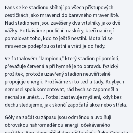
Fans se ke stadionu sbíhají po všech přístupových
Olympijské hry
cestičkách jako mravenci do barevného mraveniště.
Nad stadionem jsou zavěšeny dva vrtulníky jako dvě
Parasport
vážky. Potkáváme pouliční maskéry, kteří nabízejí
Plavání
pomalovat toho, kdo to ještě nestihl. Motající se
mravence podepřou ostatní a vrátí je do řady.
Plážový volejbal
Ve fotbalovém "lampionu," který stadion připomíná,
převažuje červená a při hymně je to opravdu fyzický
Ragby
prožitek, protože uzavřený stadion neuvěřitelně
Rychlobruslení
propojuje energii. Prožíváme si to teď a tady. Kdybych
nemusel spolukomentovat, rád bych se zapomněl a
Rychlostní kanoistika
nechal se unést… Fotbal zastavuje myšlení, když bez
dechu sledujeme, jak skončí započatá akce nebo střela.
Short track
Góly na začátku zápasu jsou odměnou a uvolňují
Sportovní střelba
obrovskou nahromaděnou energii očekávaného
prožitku. Ano, dnes přišel den zúčtování s Řeky. Odplata