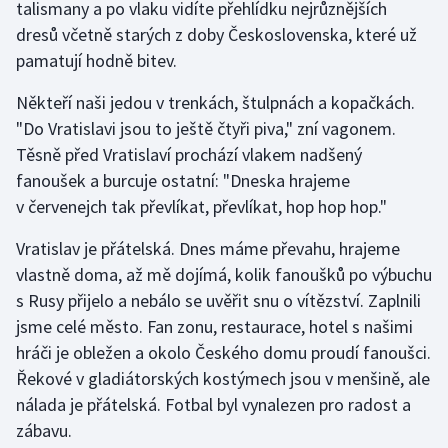
talismany a po vlaku vidíte přehlídku nejrůznějších
dresů včetně starých z doby Československa, které už
Gymnastika
pamatují hodně bitev.
Házená
Někteří naši jedou v trenkách, štulpnách a kopačkách.
"Do Vratislavi jsou to ještě čtyři piva," zní vagonem.
Jezdectví
Těsně před Vratislaví prochází vlakem nadšený
fanoušek a burcuje ostatní: "Dneska hrajeme
Judo
v červenejch tak převlíkat, převlíkat, hop hop hop."
Krasobruslení
Vratislav je přátelská. Dnes máme převahu, hrajeme
vlastně doma, až mě dojímá, kolik fanoušků po výbuchu
Lezení
s Rusy přijelo a nebálo se uvěřit snu o vítězství. Zaplnili
jsme celé město. Fan zonu, restaurace, hotel s našimi
Lyže a snowboard
hráči je obležen a okolo Českého domu proudí fanoušci.
Řekové v gladiátorských kostýmech jsou v menšině, ale
Moderní pětiboj
nálada je přátelská. Fotbal byl vynalezen pro radost a
zábavu.
Motorsport