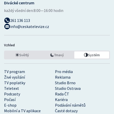
Divácké centrum
každý všední den:
8:00—16:00 hodin
261 136 113
info@ceskatelevize.cz
Vzhled
Světlý
Tmavý
Systém
TV program
Pro média
Živé vysílání
Reklama
TV poplatky
Studio Brno
Teletext
Studio Ostrava
Podcasty
Rada ČT
Počasí
Kariéra
E-shop
Podávání námětů
Mobilní a TV aplikace
Časté dotazy