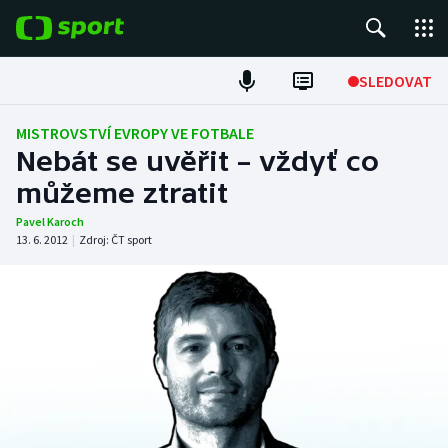
POPULÁRNÍ
SLEDOVAT
Fotbal
MISTROVSTVÍ EVROPY VE FOTBALE
Nebát se uvěřit – vždyť co
Hokej
můžeme ztratit
Tenis
Pavel Karoch
13. 6. 2012
|
Zdroj:
ČT sport
Atletika
Cyklistika
DALŠÍ SPORTY
Americký fotbal
NEPŘEHLÉDNĚTE