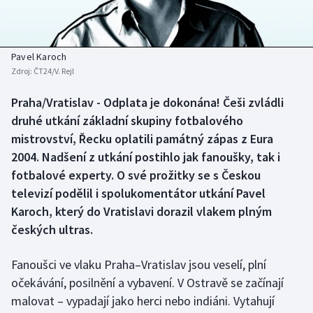
Baseball a softbal
Soutěže
Basketbal
Historické návraty
Pavel Karoch
Zdroj:
ČT24/V. Rejl
Biatlon
Aplikace ČT sport
Praha/Vratislav - Odplata je dokonána! Češi zvládli
Boby a skeleton
AZ kvíz
druhé utkání základní skupiny fotbalového
mistrovství, Řecku oplatili památný zápas z Eura
Box
2004. Nadšení z utkání postihlo jak fanoušky, tak i
fotbalové experty. O své prožitky se s Českou
Curling
televizí podělil i spolukomentátor utkání Pavel
Karoch, který do Vratislavi dorazil vlakem plným
Dostihy
českých ultras.
Florbal
Fanoušci ve vlaku Praha–Vratislav jsou veselí, plní
Futsal
očekávání, posilnění a vybavení. V Ostravě se začínají
malovat – vypadají jako herci nebo indiáni. Vytahují
Golf