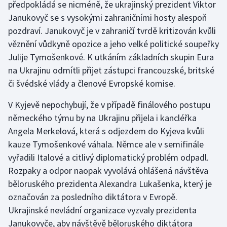
předpokládá se nicméně, že ukrajinský prezident Viktor
Janukovyč se s vysokými zahraničními hosty alespoň
Gymnastika
pozdraví. Janukovyč je v zahraničí tvrdě kritizován kvůli
věznění vůdkyně opozice a jeho velké politické soupeřky
Házená
Julije Tymošenkové. K utkáním základních skupin Eura
na Ukrajinu odmítli přijet zástupci francouzské, britské
Jezdectví
či švédské vlády a členové Evropské komise.
Judo
V Kyjevě nepochybují, že v případě finálového postupu
německého týmu by na Ukrajinu přijela i kancléřka
Krasobruslení
Angela Merkelová, která s odjezdem do Kyjeva kvůli
kauze Tymošenkové váhala. Němce ale v semifinále
Lezení
vyřadili Italové a citlivý diplomatický problém odpadl.
Lyže a snowboard
Rozpaky a odpor naopak vyvolává ohlášená návštěva
běloruského prezidenta Alexandra Lukašenka, který je
Moderní pětiboj
označován za posledního diktátora v Evropě.
Ukrajinské nevládní organizace vyzvaly prezidenta
Motorsport
Janukovyče, aby návštěvě běloruského diktátora