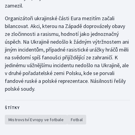
zamezil.
Olympijské hry
Organizátoři ukrajinské části Eura mezitím začali
Parasport
bilancovat. Akci, kterou na Západě doprovázely obavy
ze zločinnosti a rasismu, hodnotí jako jednoznačný
Plavání
úspěch. Na Ukrajině nedošlo k žádným výtržnostem ani
jiným incidentům, případné rasistické urážky hráčů měli
Plážový volejbal
na svědomí spíš fanoušci přijíždějící ze zahraničí. K
jedinému vážnějšímu incidentu nedošlo na Ukrajině, ale
Ragby
v druhé pořadatelské zemi Polsku, kde se porvali
fandové ruské a polské reprezentace. Násilnosti řešily
Rychlobruslení
polské soudy.
Rychlostní kanoistika
ŠTÍTKY
Short track
Mistrovství Evropy ve fotbale
Fotbal
Sportovní střelba