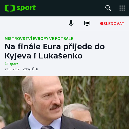
POPULÁRNÍ
SLEDOVAT
Fotbal
MISTROVSTVÍ EVROPY VE FOTBALE
Na finále Eura přijede do
Hokej
Kyjeva i Lukašenko
Tenis
ČT sport
29. 6. 2012
|
Zdroj:
ČTK
Atletika
Cyklistika
DALŠÍ SPORTY
Americký fotbal
NEPŘEHLÉDNĚTE