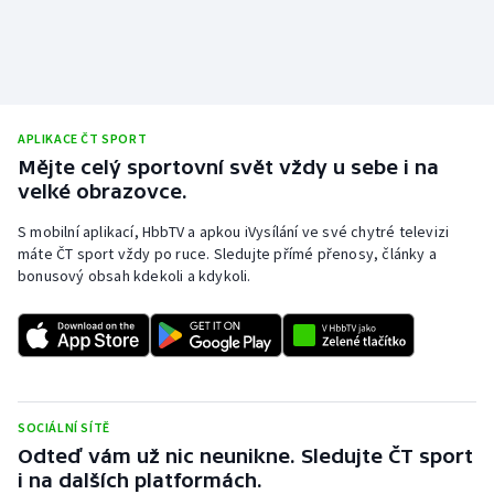
Stolní tenis
Triatlon
Veslování
APLIKACE ČT SPORT
Mějte celý sportovní svět vždy u sebe i na
Vodní slalom
velké obrazovce.
Volejbal
S mobilní aplikací, HbbTV a apkou iVysílání ve své chytré televizi
máte ČT sport vždy po ruce. Sledujte přímé přenosy, články a
bonusový obsah kdekoli a kdykoli.
Ostatní
SOCIÁLNÍ SÍTĚ
Odteď vám už nic neunikne. Sledujte ČT sport
i na dalších platformách.