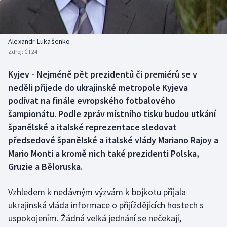
Baseball a softbal
Soutěže
Basketbal
Historické návraty
Alexandr Lukašenko
Zdroj:
ČT24
Biatlon
Aplikace ČT sport
Kyjev - Nejméně pět prezidentů či premiérů se v
Boby a skeleton
AZ kvíz
neděli přijede do ukrajinské metropole Kyjeva
podívat na finále evropského fotbalového
Box
šampionátu. Podle zpráv místního tisku budou utkání
španělské a italské reprezentace sledovat
Curling
předsedové španělské a italské vlády Mariano Rajoy a
Mario Monti a kromě nich také prezidenti Polska,
Dostihy
Gruzie a Běloruska.
Florbal
Vzhledem k nedávným výzvám k bojkotu přijala
Futsal
ukrajinská vláda informace o přijíždějících hostech s
uspokojením. Žádná velká jednání se nečekají,
Golf